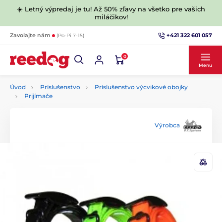
☀️ Letný výpredaj je tu! Až 50% zľavy na všetko pre vašich
miláčikov!
+421 322 601 057
Zavolajte nám
(Po-Pi 7-15)
0
Menu
Úvod
Príslušenstvo
Príslušenstvo výcvikové obojky
Prijímače
Výrobca