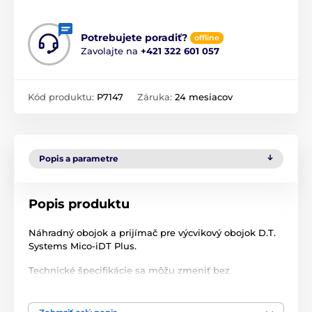
Potrebujete poradiť?
offline
Zavolajte na
+421 322 601 057
Kód produktu:
P7147
Záruka:
24 mesiacov
Popis a parametre
Popis produktu
Náhradný obojok a prijímač pre výcvikový obojok D.T.
Systems Mico-iDT Plus.
Technické špecifikácie sa môžu zmeniť bez
predchádzajúceho upozornenia. Obrázky majú len
ilustračný charakter.