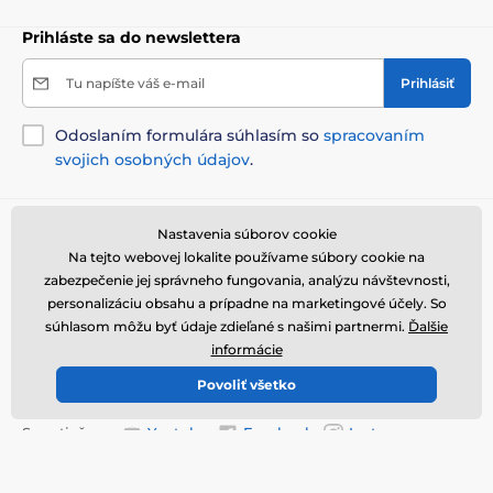
Prihláste sa do newslettera
Tu napíšte váš e-mail
Prihlásiť
Odoslaním formulára súhlasím so
spracovaním
svojich osobných údajov
.
Potrebujete poradiť
offline
Nastavenia súborov cookie
Na tejto webovej lokalite používame súbory cookie na
Zákaznický servis je k dispozícii
zabezpečenie jej správneho fungovania, analýzu návštevnosti,
+421 322 601 057
info@reedog.sk
personalizáciu obsahu a prípadne na marketingové účely. So
súhlasom môžu byť údaje zdieľané s našimi partnermi.
Ďalšie
Kde nás nájdete
informácie
Slovenčina
Povoliť všetko
Sme tiež na:
Youtube
Facebook
Instagram