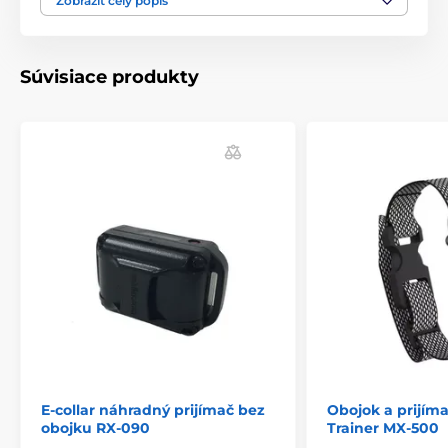
Zobraziť celý popis
Produkt je zaradený v kategóriách
Súvisiace produkty
Príslušenstvo výcvikové obojky
Prijímače
D.T. Systems
E-collar náhradný prijímač bez
Obojok a prijím
obojku RX-090
Trainer MX-500