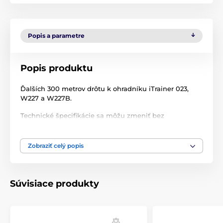
Popis a parametre
Popis produktu
Ďalších 300 metrov drôtu k ohradníku iTrainer 023,
W227 a W227B.
Technické špecifikácie sa môžu zmeniť bez
predchádzajúceho upozornenia. Obrázky majú len
ilustračný charakter.
Zobraziť celý popis
Produkt je zaradený v kategóriách
Súvisiace produkty
Príslušenstvo ohradníky
Drôty