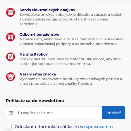
Servis elektronických obojkov
Servis elektronických obojkov je dôležitou súčasťou našich
služieb a zabezpečuje odbornú starostlivosť o vaše
zariadenia.
Odborné poradenstvo
Napíšte nám, alebo zavolajte. Naši zamestnanci boli školení
v oblasti zákazníckej podpory a odborného poradenstva.
Na trhu 9 rokov
9 rokov na trhu nám dalo dostatočnú skúsenosť, aby sme
sa stali jednotkou na celosvetovom trhu.
Naša vlastná značka
Vyrábame a predávame produkty chovateľských potrieb a
smart produktov vlastnej značky Reedog.
Prihláste sa do newslettera
Tu napíšte váš e-mail
Prihlásiť
Odoslaním formulára súhlasím so
spracovaním