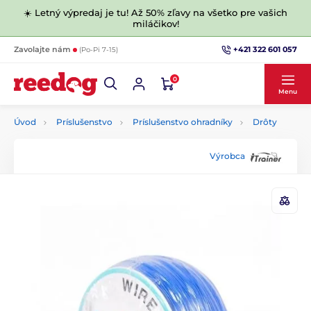
☀️ Letný výpredaj je tu! Až 50% zľavy na všetko pre vašich
miláčikov!
+421 322 601 057
Zavolajte nám
(Po-Pi 7-15)
0
Menu
Úvod
Príslušenstvo
Príslušenstvo ohradníky
Drôty
Výrobca