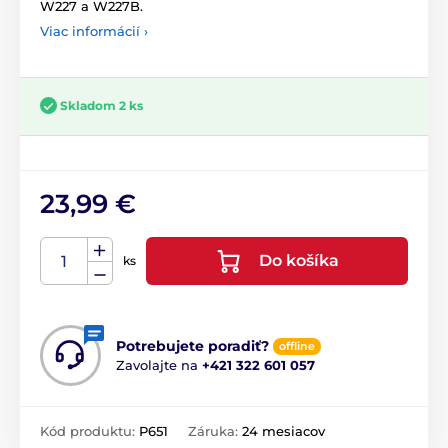
W227 a W227B.
Viac informácií ›
Skladom 2 ks
23,99 €
Do košíka
ks
Potrebujete poradiť?
offline
Zavolajte na
+421 322 601 057
Kód produktu:
P651
Záruka:
24 mesiacov