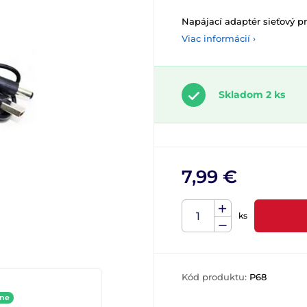
Napájací adaptér sieťový p
Viac informácií ›
Skladom 2 ks
7,99 €
ks
Kód produktu:
P68
ine