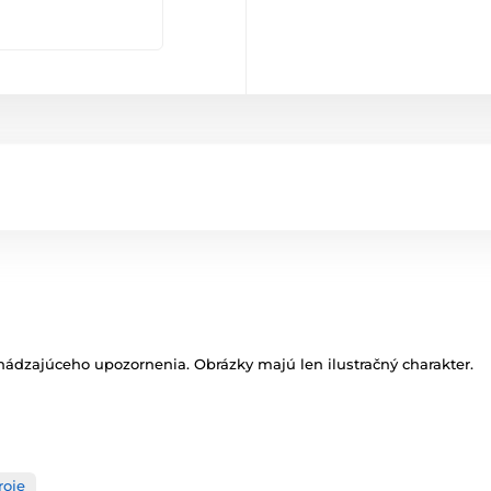
ádzajúceho upozornenia. Obrázky majú len ilustračný charakter.
roje