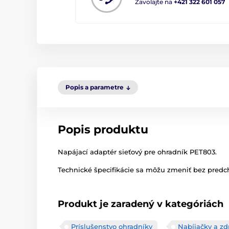
Zavolajte na
+421 322 601 057
Popis a parametre
Popis produktu
Napájací adaptér sieťový pre ohradník PET803.
Technické špecifikácie sa môžu zmeniť bez predch
Produkt je zaradený v kategóriách
Príslušenstvo ohradníky
Nabíjačky a zd