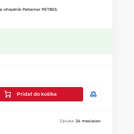
re ohradník Petrainer PET803.
Pridať do košíka
Záruka:
24 mesiacov