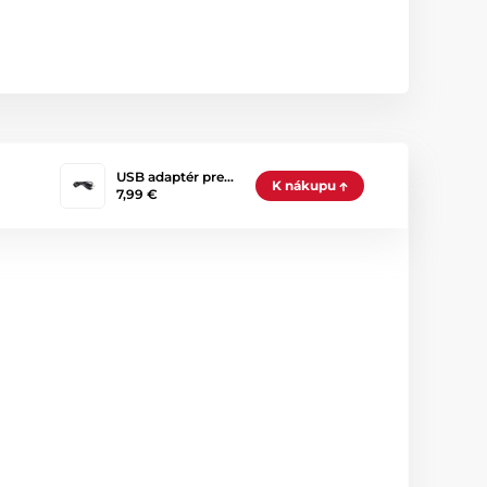
USB adaptér pre…
K nákupu
7,99 €