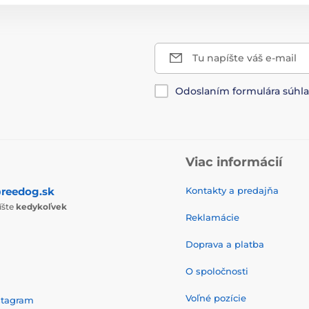
Tu napíšte váš e-mail
Odoslaním formulára súhl
Viac informácií
reedog.sk
Kontakty a predajňa
íšte
kedykoľvek
Reklamácie
Doprava a platba
O spoločnosti
Voľné pozície
stagram