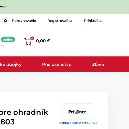
ov!
Porovnávanie
Registrovať sa
Prihlásiť sa
0
online
0,00 €
-15)
cké obojky
Príslušenstvo
Zľava
pre ohradník
T803
Zobraziť ďalšie produkty ›