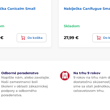
ečka Canicalm Small
Nabíječka Canifugue Sma
om
Skladom
 €
27,99 €
Do košíka
Do k
Odborné poradenstvo
Na trhu 9 rokov
Napíšte nám, alebo zavolajte.
9 rokov na trhu nám d
Naši zamestnanci boli
dostatočnú skúsenosť
školení v oblasti zákazníckej
sme sa stali jednotko
podpory a odborného
celosvetovom trhu.
poradenstva.