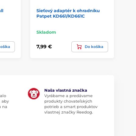
ll
Sieťový adaptér k ohradníku
Un
Patpet KD661/KD661C
ka
Sk
Skladom
7,9
7,99 €
ošíka
Do košíka
4,
Naša vlastná značka
alo
Vyrábame a predávame
, aby
produkty chovateľských
u na
potrieb a smart produktov
vlastnej značky Reedog.