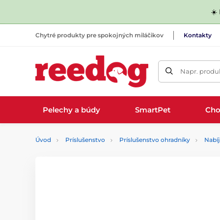
☀️
Chytré produkty pre spokojných miláčikov
Kontakty
Napr. produk
Pelechy a búdy
SmartPet
Cho
Úvod
Príslušenstvo
Príslušenstvo ohradníky
Nabíj