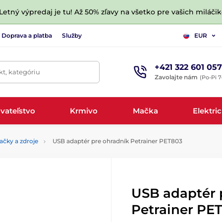
 Letný výpredaj je tu! Až 50% zľavy na všetko pre vašich miláčik
Doprava a platba
Služby
EUR
+421 322 601 057
t, kategóriu
Zavolajte nám
(Po-Pi 7
vateľstvo
Krmivo
Mačka
Elektri
ačky a zdroje
USB adaptér pre ohradník Petrainer PET803
USB adaptér 
Petrainer PE