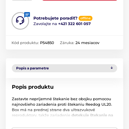
Potrebujete poradiť?
offline
Zavolajte na
+421 322 601 057
Kód produktu:
P54850
Záruka:
24 mesiacov
Popis a parametre
Popis produktu
Zastavte nepríjemné štekanie bez obojku pomocou
najnovšieho zariadenia proti štekaniu Reedog UL20.
Box má na prednej strane dva ultrazvukové
reproduktory, takže zariadenie
detekuje štekanie na
vzdialenosť 15 metrov
a potom vydáva
vysokofrekvenčný zvuk, ktorý je pre psa dráždivý, ale