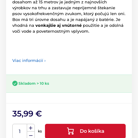
dosahom až 15 metrov je jedným z najnovších
výrobkov na trhu a zastavuje nepríjemné štekanie
psov vysokofrekvenčným zvukom, ktorý počujú len oni.
Box má tri úrovne dosahu a je napájaný z batérie. Je
vhodná na
vonkajšie aj vnútorné
použitie a je odolná
voči vode a poveternostným vplyvom.
Viac informácií ›
Skladom > 10 ks
35,99 €
Do košíka
ks