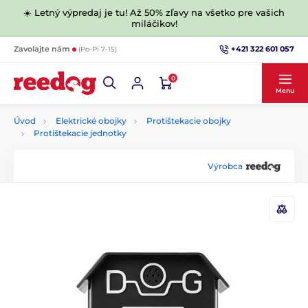
☀️ Letný výpredaj je tu! Až 50% zľavy na všetko pre vašich
miláčikov!
+421 322 601 057
Zavolajte nám
(Po-Pi 7-15)
0
Menu
Úvod
Elektrické obojky
Protištekacie obojky
Protištekacie jednotky
Výrobca