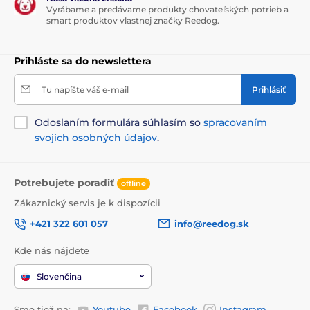
Vyrábame a predávame produkty chovateľských potrieb a
smart produktov vlastnej značky Reedog.
Prihláste sa do newslettera
Tu napíšte váš e-mail
Prihlásiť
Odoslaním formulára súhlasím so
spracovaním
svojich osobných údajov
.
Potrebujete poradiť
offline
Zákaznický servis je k dispozícii
+421 322 601 057
info@reedog.sk
Kde nás nájdete
Slovenčina
Sme tiež na:
Youtube
Facebook
Instagram