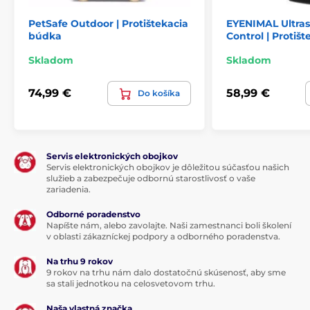
PetSafe Outdoor | Protištekacia
EYENIMAL Ultras
búdka
Control | Protiš
Skladom
Skladom
74,99 €
58,99 €
Do košíka
Servis elektronických obojkov
Servis elektronických obojkov je dôležitou súčasťou našich
služieb a zabezpečuje odbornú starostlivosť o vaše
zariadenia.
Odborné poradenstvo
Napíšte nám, alebo zavolajte. Naši zamestnanci boli školení
v oblasti zákazníckej podpory a odborného poradenstva.
Na trhu 9 rokov
9 rokov na trhu nám dalo dostatočnú skúsenosť, aby sme
sa stali jednotkou na celosvetovom trhu.
Naša vlastná značka