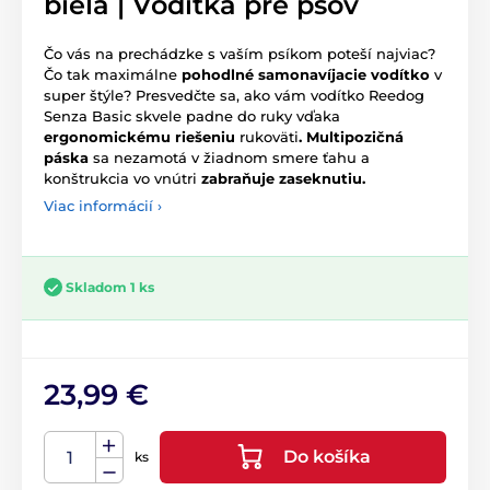
biela | Vodítka pre psov
Čo vás na prechádzke s vaším psíkom poteší najviac?
Čo tak maximálne
pohodlné samonavíjacie vodítko
v
super štýle? Presvedčte sa, ako vám vodítko Reedog
Senza Basic skvele padne do ruky vďaka
ergonomickému
riešeniu
rukoväti
. Multipozičná
páska
sa nezamotá v žiadnom smere ťahu a
konštrukcia vo vnútri
zabraňuje zaseknutiu.
Viac informácií ›
Skladom 1 ks
23,99 €
Do košíka
ks