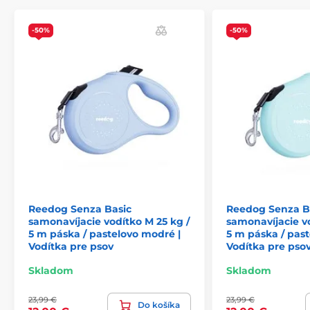
-50%
-50%
Hlavné funkcie:
Intuitívne
ovládanie brzdy jediným tlačidlom
Multipozičná
páska proti zamotaniu
Konštrukcia pre plynulé navíjanie pásky
Extra pevná páska
Ergonomický tvar rukoväti
Štýlový vzhľad
Pevná
chrómovaná karabína
Reedog Senza Basic
Reedog Senza B
samonavíjacie vodítko M 25 kg /
samonavíjacie vo
Vhodné pre plemená
:
kokeršpaniel, border kólia,
5 m páska / pastelovo modré |
5 m páska / pas
šeltia, stredný pudel, baset
Vodítka pre psov
Vodítka pre pso
Skladom
Skladom
23,99 €
23,99 €
Do košíka