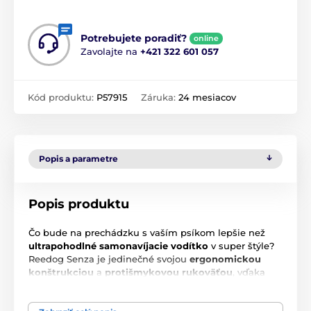
Potrebujete poradiť?
online
Zavolajte na
+421 322 601 057
Kód produktu:
P57915
Záruka:
24 mesiacov
Popis a parametre
Popis produktu
Čo bude na prechádzku s vaším psíkom lepšie než
ultrapohodlné samonavíjacie vodítko
v super štýle?
Reedog Senza je jedinečné svojou
ergonomickou
konštrukciou
a
protišmykovou rukoväťou
, vďaka
čomu vám padne do ruky ako uliate
. Multipozičná
páska sa nezamotá ani nezasekne v žiadnom uhle.