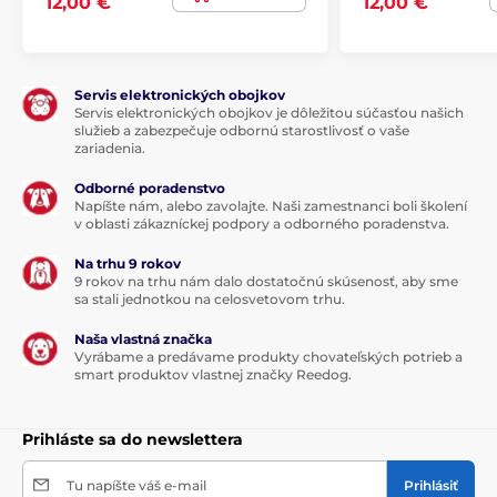
12,00 €
12,00 €
Servis elektronických obojkov
Servis elektronických obojkov je dôležitou súčasťou našich
služieb a zabezpečuje odbornú starostlivosť o vaše
zariadenia.
Odborné poradenstvo
Napíšte nám, alebo zavolajte. Naši zamestnanci boli školení
v oblasti zákazníckej podpory a odborného poradenstva.
Na trhu 9 rokov
9 rokov na trhu nám dalo dostatočnú skúsenosť, aby sme
sa stali jednotkou na celosvetovom trhu.
Naša vlastná značka
Samonavíjacie vodítko Reedog má
Vyrábame a predávame produkty chovateľských potrieb a
spoľahlivé ovládanie na každom kroku!
smart produktov vlastnej značky Reedog.
Je jedno, kam sa s chlpáčom vyberiete, vodítko
Reedog Senza vám
zaručí pohodlné a jednoduché
Prihláste sa do newslettera
používanie.
Každý chovateľ vie, že rýchla reakcia a
spoľahlivá kontrola rozhodne o výsledku situácie na
Tu napíšte váš e-mail
Prihlásiť
prechádzke aj inde. A preto česká značka Reedog