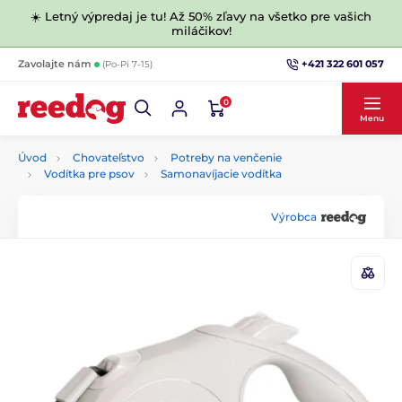
☀️ Letný výpredaj je tu! Až 50% zľavy na všetko pre vašich
miláčikov!
+421 322 601 057
Zavolajte nám
(Po-Pi 7-15)
0
Menu
Úvod
Chovateľstvo
Potreby na venčenie
Vodítka pre psov
Samonavíjacie vodítka
Výrobca