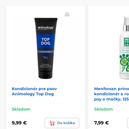
Zloženie
: Aqua, Propylene Glycol, Glycerín, Polysorbate
20, Cetrimonium Chloride, Benzylhemiformal,
Panthenol, Parfém, PEG-7 Glyceryl Cocoate, Disodium
EDTA, Sodium Hydroxide, Citric Acid, Geraniol,
Linalool, Hexyl. Contains: Benzylhemiformal
Technické špecifikácie sa môžu zmeniť bez
predchádzajúceho upozornenia. Obrázky majú len
ilustračný charakter.
Produkt je zaradený v kategóriách
Chovateľstvo
Kozmetika
Pre psov
Starostlivosť o kožu a srsť
Kondicionéry
Kondicionér pre psov
Menforsan príro
Animology Top Dog
kondicionér a r
psy a mačky, 125
Skladom
Skladom
9,99 €
7,99 €
Do košíka