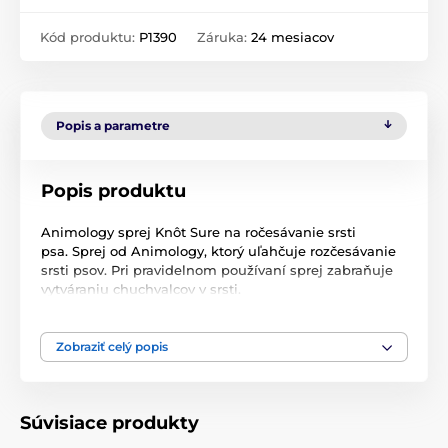
Kód produktu:
P1390
Záruka:
24 mesiacov
Popis a parametre
Popis produktu
Animology sprej Knôt Sure na ročesávanie srsti
psa. Sprej od Animology, ktorý uľahčuje rozčesávanie
srsti psov. Pri pravidelnom používaní sprej zabraňuje
vytváraniu chuchvalcov v srsti.
ľahko použiteľný / dezodoračný / pro-vitamín B5 /
obsahuje kondicionér
Zobraziť celý popis
Návod na použitie:
Nastriekajte sprej na srsť a vyčešte
psa ako obvykle. Neoplachujte.
Objem
: 250ml
Súvisiace produkty