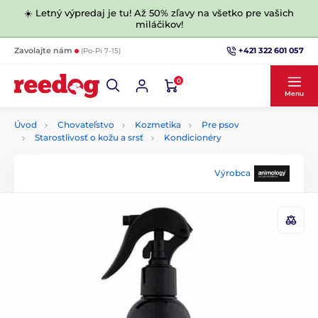
☀️ Letný výpredaj je tu! Až 50% zľavy na všetko pre vašich
miláčikov!
+421 322 601 057
Zavolajte nám
(Po-Pi 7-15)
0
Menu
Úvod
Chovateľstvo
Kozmetika
Pre psov
Starostlivosť o kožu a srsť
Kondicionéry
Výrobca