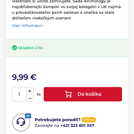
vlastnosti si určite zamilujete. Sada Animology je
najobľúbenejší šampón vo svojej kategórii v UK najmä
u prevádzkovateľov psích salónov a značka sa stala
držiteľom niekoľkých ocenení
Viac informácií ›
Skladom 2 ks
9,99 €
Do košíka
ks
Potrebujete poradiť?
offline
Zavolajte na
+421 322 601 057