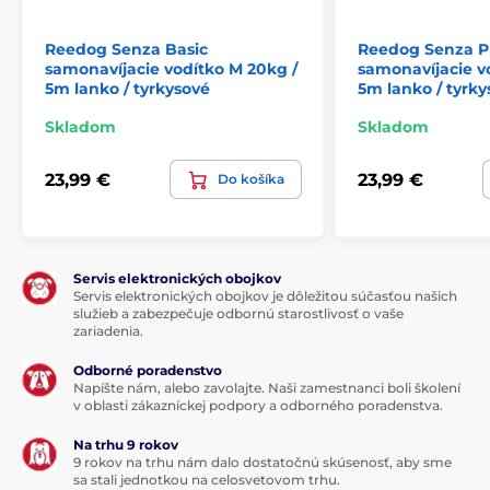
Reedog Senza Basic
Reedog Senza 
samonavíjacie vodítko M 20kg /
samonavíjacie vo
5m lanko / tyrkysové
5m lanko / tyrky
Skladom
Skladom
23,99 €
23,99 €
Do košíka
Jediným tlačidlom: pohotová kontrola
brzdy
Či už vás zaskočí stretnutie s iným psom, okoloidúci
Servis elektronických obojkov
alebo auto, vodítko Reedog Senza vám dovolí presnú
Servis elektronických obojkov je dôležitou súčasťou našich
kontrolu intuitívnym ovládaním brzdového
služieb a zabezpečuje odbornú starostlivosť o vaše
tlačidla. Jediným stlačením si tak pohotovo
zariadenia.
pritiahnete či zastavíte lanko vodítka.
Odborné poradenstvo
Technické špecifikácie sa môžu zmeniť bez
Napíšte nám, alebo zavolajte. Naši zamestnanci boli školení
predchádzajúceho upozornenia. Obrázky majú len
v oblasti zákazníckej podpory a odborného poradenstva.
ilustračný charakter.
Na trhu 9 rokov
9 rokov na trhu nám dalo dostatočnú skúsenosť, aby sme
sa stali jednotkou na celosvetovom trhu.