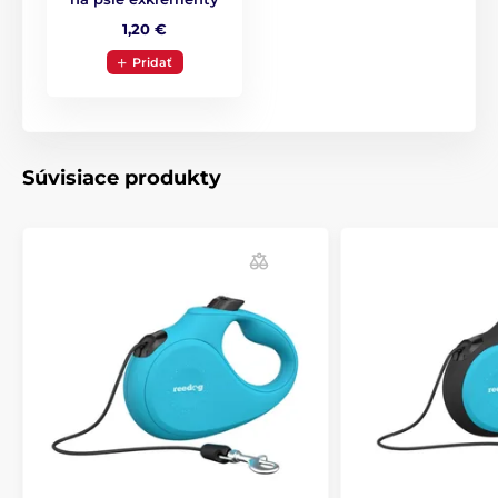
1,20 €
Pridať
Súvisiace produkty
Extra pevné lanko proti zamotaniu!
Vodítka Reedog sú osadené lankom, ktoré sa nikdy
nepretočí a ani nezasekne. Lanko je vyrobené z
materiálu s vysokou odolnosťou v ťahu. Tkanina sa
využíva vo vojenstve pri výrobe padákov, preto sa
vyznačuje skvelou schopnosťou vydržať záťaž.