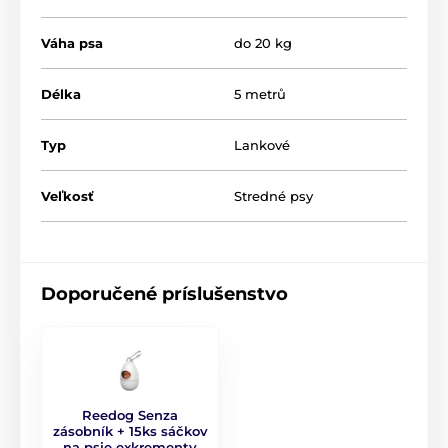
Váha psa
do 20 kg
Délka
5 metrů
Typ
Lankové
Veľkosť
Stredné psy
Design, do ktorého sa jednoducho
zamilujete!
Doporučené príslušenstvo
Keď sa v jedinom produkte stretne kvalita s modernou
úpravou, tak sa do výsledku ľahko zamilujete. Svieži,
originálny a i praktický je preto design vodítka Reedog
Senza. Dostanete ho nie len v štyroch rôznych
veľkostiach, ale aj v šiestich farebných variantách.
Reedog Senza
zásobník + 15ks sáčkov
na psie exkrementy