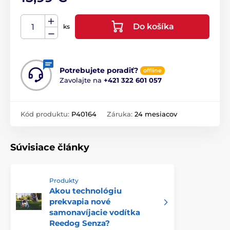
Do košíka
ks
Potrebujete poradiť?
offline
Zavolajte na
+421 322 601 057
Kód produktu:
P40164
Záruka:
24 mesiacov
Súvisiace články
Produkty
Akou technológiu
prekvapia nové
samonavíjacie vodítka
Reedog Senza?