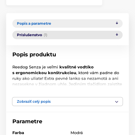
Popis a parametre
Príslušenstvo
(1)
Popis produktu
Reedog Senza je veľmi
kvalitné vodtíko
s ergonomickou konštrukciou
, ktoré vám padne do
ruky ako uliate! Extra pevné lanko sa nezamotá a ani
nezasekne v žiadnom uhle. Jediným tlačidlom zaistíte
zabrzdenie lanka! Je jedno, kam sa s chlpáčom
vydáte, vodítko
Reedog Senza vám kdekoľvek
zaručí pohodlné a jednoduché zaobchádzanie
, a tým
Zobraziť celý popis
aj spoľahlivú kontrolu. Kto má psa vie, že rýchla
reakcia často rozhodne o výsledku krízovej situácie nie
len pri prechádzke.
Parametre
Farba
Modrá