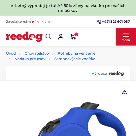
☀️ Letný výpredaj je tu! Až 50% zľavy na všetko pre vašich
miláčikov!
+421 322 601 057
Zavolajte nám
(Po-Pi 7-15)
0
Menu
Úvod
Chovateľstvo
Potreby na venčenie
Vodítka pre psov
Samonavíjacie vodítka
Výrobca