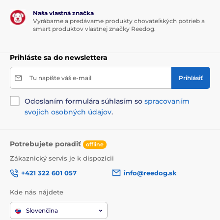
Produkt je zaradený v kategóriách
Naša vlastná značka
Vyrábame a predávame produkty chovateľských potrieb a
Chovateľstvo
Potreby na venčenie
smart produktov vlastnej značky Reedog.
Vodítka pre psov
Samonavíjacie vodítka
Prihláste sa do newslettera
Lankové
Pre stredné psy
Potreby na venčenie
Tu napíšte váš e-mail
Prihlásiť
Odoslaním formulára súhlasím so
spracovaním
svojich osobných údajov
.
Potrebujete poradiť
offline
Zákaznický servis je k dispozícii
+421 322 601 057
info@reedog.sk
Kde nás nájdete
Slovenčina