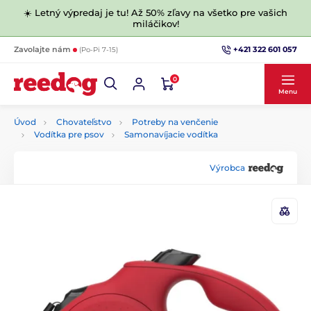
☀️ Letný výpredaj je tu! Až 50% zľavy na všetko pre vašich
miláčikov!
+421 322 601 057
Zavolajte nám
(Po-Pi 7-15)
0
Menu
Úvod
Chovateľstvo
Potreby na venčenie
Vodítka pre psov
Samonavíjacie vodítka
Výrobca