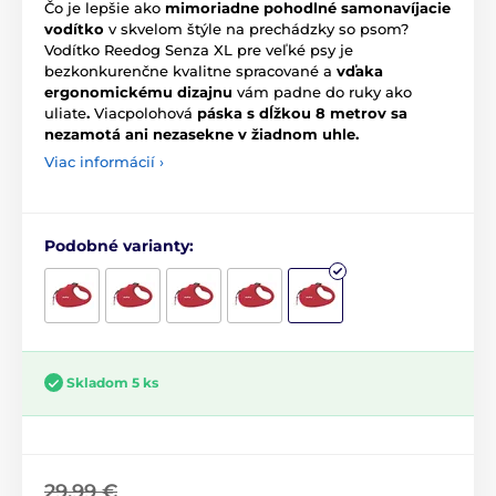
Čo je lepšie ako
mimoriadne pohodlné samonavíjacie
vodítko
v skvelom štýle na prechádzky so psom?
Vodítko Reedog Senza XL pre veľké psy je
bezkonkurenčne kvalitne spracované a
vďaka
ergonomickému dizajnu
vám padne do ruky ako
uliate
.
Viacpolohová
páska s dĺžkou 8 metrov sa
nezamotá ani nezasekne v žiadnom uhle.
Viac informácií ›
Podobné varianty:
Skladom 5 ks
29,99 €