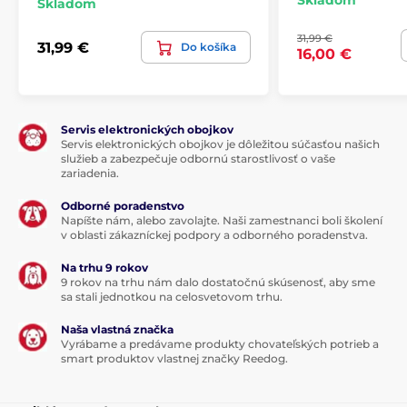
Skladom
Skladom
pod palcom. Možnosť rýchlej reakcie je presne to, čo
potrebujete v neočakávaných situáciách pri venčení
31,99 €
svojho psa!
31,99 €
Do košíka
16,00 €
Servis elektronických obojkov
Servis elektronických obojkov je dôležitou súčasťou našich
služieb a zabezpečuje odbornú starostlivosť o vaše
zariadenia.
Odborné poradenstvo
Napíšte nám, alebo zavolajte. Naši zamestnanci boli školení
v oblasti zákazníckej podpory a odborného poradenstva.
Na trhu 9 rokov
9 rokov na trhu nám dalo dostatočnú skúsenosť, aby sme
sa stali jednotkou na celosvetovom trhu.
Viacpolohová páska má neobmedzenú
Naša vlastná značka
Vyrábame a predávame produkty chovateľských potrieb a
flexibilitu!
smart produktov vlastnej značky Reedog.
Ľubovoľný uhol sa vzťahuje na
viacpolohovú funkciu
pásky, ktorá zabraňuje krúteniu a zasekávaniu