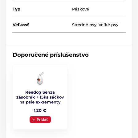
Ergonomicky tvarovaná rukoväť
Typ
Páskové
Štýlový vzhľad
Odolná pochrómovaná karabína
Veľkosť
Stredné psy
,
Veľké psy
4 rôzne veľkosti
Plemeno
: Akita Inu, Bullmastiff (fena), Švajčiarsky
ovčiak, Bloodhound
Doporučené príslušenstvo
Reedog Senza
zásobník + 15ks sáčkov
na psie exkrementy
1,20 €
Pridať