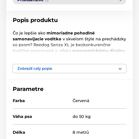
Popis produktu
Čo je lepšie ako
mimoriadne pohodlné
samonavíjacie vodítko
v skvelom štýle na prechádzky
so psom? Reedog Senza XL je bezkonkurenčne
kvalitne spracované a vďaka
ergonomickému dizajnu
vám padne do ruky ako uliate
.
Viacpolohová
páska s
dĺžkou 8 m sa nezamotá ani nezasekne v žiadnom
uhle.
Jediným tlačidlom sa zabezpečujú
3 módy
Zobraziť celý popis
brzdy
. Pre psov s hmotnosťou do 50 kg.
Hlavné funkcie:
Parametre
Intuitívne ovládanie jedným tlačidlom
Farba
Červená
Viacpolohová páska proti zamotaniu
Váha psa
3 režimy brzdenia
do 50 kg
Konštrukcia na plynulé navíjanie pásky
Délka
8 metrů
Mimoriadne silná páska