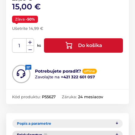
15,00 €
Zľava
-50%
Ušetríte 14,99 €
Do košíka
ks
Potrebujete poradiť?
offline
Zavolajte na
+421 322 601 057
Kód produktu:
P55627
Záruka:
24 mesiacov
Popis a parametre
Príslušenstvo
(1)