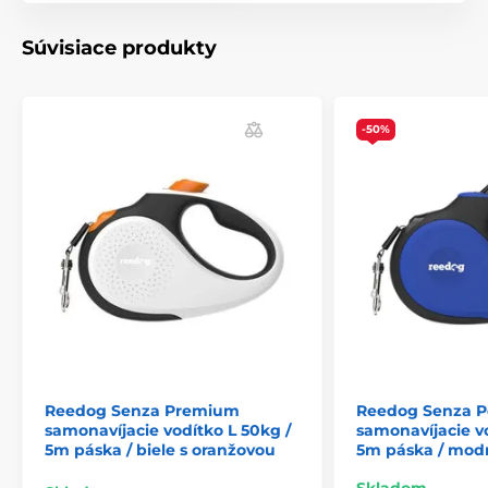
Súvisiace produkty
Samonavíjacie vodítko Reedog je
spoľahlivé na každom kroku!
Nech už idete so svojím chlpatým priateľom
-50%
kamkoľvek, vodítko Reedog Senza
zaručuje pohodlnú
a jednoduchú manipuláciu a spoľahlivé ovládanie
.
Každý, kto má psa, vie, že rýchla reakcia často
rozhoduje o výsledku krízovej situácie, a to nielen pri
prechádzke.
Jedným dotykom: rýchle ovládanie
brzdy
Či už vás zaskočí stret s iným psom, okoloidúcim
alebo prechádzajúcim autom,
vodítko Reedog Senza
vám umožní presné ovládanie pásky pomocou
intuitívneho ovládania tlačidla brzdy.
Jedným
Reedog Senza Premium
Reedog Senza 
dotykom môžete rýchlo zatiahnuť, zastaviť alebo
samonavíjacie vodítko L 50kg /
samonavíjacie vo
uvoľniť
špeciálnu pásku vodítka, ktorá sa navyše
5m páska / biele s oranžovou
5m páska / mod
nezamotáva pri akomkoľvek uhle pohybu
. Vďaka
ergonomickej rukoväti máte brzdu vodítka doslova