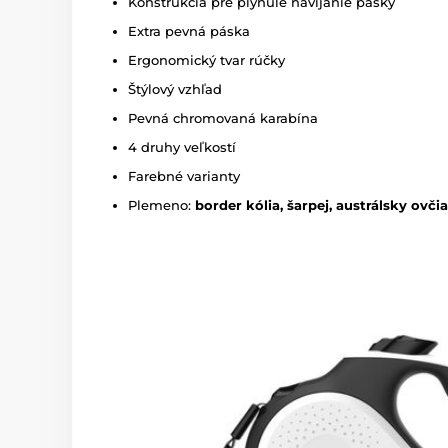
Konštrukcia pre plynulé navíjanie pásky
Extra pevná páska
Ergonomický tvar rúčky
Štýlový vzhľad
Pevná chromovaná karabína
4 druhy veľkostí
Farebné varianty
Plemeno:
border kólia, šarpej, austrálsky ovči