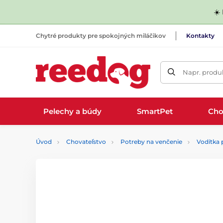
☀️
Chytré produkty pre spokojných miláčikov
Kontakty
Napr. produk
Pelechy a búdy
SmartPet
Cho
Úvod
Chovateľstvo
Potreby na venčenie
Vodítka 