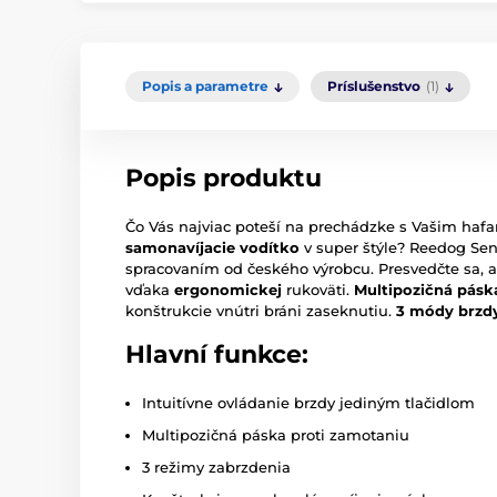
Popis a parametre
Príslušenstvo
(1)
Popis produktu
Čo Vás najviac poteší na prechádzke s Vašim ha
samonavíjacie vodítko
v super štýle? Reedog Se
spracovaním od českého výrobcu. Presvedčte sa, 
vďaka
ergonomickej
rukoväti.
Multipozičná pás
konštrukcie vnútri bráni zaseknutiu.
3 módy brzd
Hlavní funkce:
Intuitívne ovládanie brzdy jediným tlačidlom
Multipozičná páska proti zamotaniu
3 režimy zabrzdenia