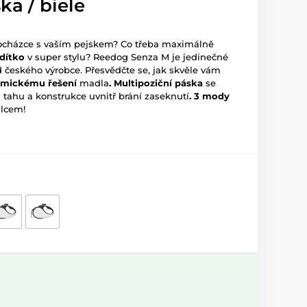
ka / biele
procházce s vaším pejskem? Co třeba maximálně
dítko
v super stylu? Reedog Senza M je jedinečné
českého výrobce. Přesvědčte se, jak skvěle vám
omickému
řešení
madla
. Multipoziční páska
se
ahu a konstrukce uvnitř brání zaseknutí
.
3 mody
alcem!