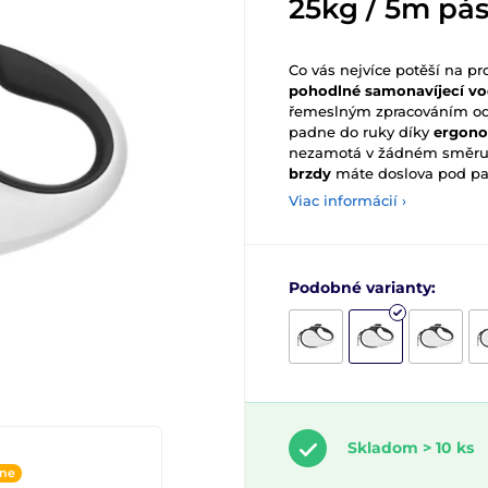
25kg / 5m pás
Co vás nejvíce potěší na 
pohodlné samonavíjecí vo
řemeslným zpracováním od 
padne do ruky díky
ergon
nezamotá v žádném směru t
brzdy
máte doslova pod p
Viac informácií ›
Podobné varianty:
Skladom > 10 ks
ine