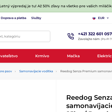
 Letný výpredaj je tu! Až 50% zľavy na všetko pre vašich miláčik
Doprava a platba
Služby
EUR
+421 322 601 057
t, kategóriu
Zavolajte nám
(Po-Pi 7
vateľstvo
Krmivo
Mačka
Elektri
pre psov
Samonavíjacie vodítka
Reedog Senza Premium samonavíjac
Reedog Senz
samonavíjaci