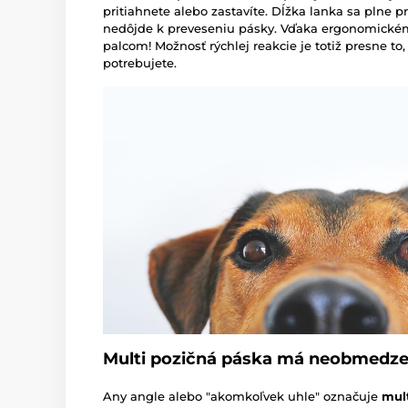
pritiahnete alebo zastavíte. Dĺžka lanka sa plne 
nedôjde k preveseniu pásky. Vďaka ergonomické
palcom! Možnosť rýchlej reakcie je totiž presne to
potrebujete.
Multi pozičná páska má neobmedzenú
Any angle alebo "akomkoľvek uhle" označuje
mult