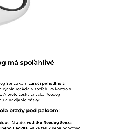
og má spoľahlivé
edog Senza vám
zaručí pohodlné a
e rýchla reakcia a spoľahlivá kontrola
e. A preto česká značka Reedog
u a navíjanie pásky:
ola brzdy pod palcom!
idúci či auto,
vodítko Reedog Senza
iného tlačidla.
Psíka tak k sebe pohotovo