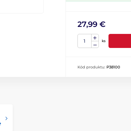
27,99 €
ks
Kód produktu:
P38100
?