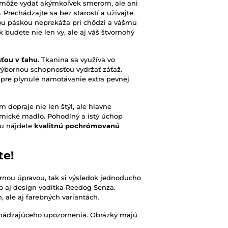
 môže vydať akýmkoľvek smerom, ale ani
rechádzajte sa bez starostí a užívajte
čnou páskou neprekáža pri chôdzi a vášmu
k budete nie len vy, ale aj váš štvornohý
sťou v ťahu.
Tkanina sa využíva vo
 výbornou schopnosťou vydržať záťaž.
pre plynulé namotávanie extra pevnej
 dopraje nie len štýl, ale hlavne
mické madlo. Pohodlný a istý úchop
ku nájdete
kvalitnú pochrómovanú
te!
rnou úpravou, tak si výsledok jednoducho
reto aj design vodítka Reedog Senza.
, ale aj farebných variantách.
chádzajúceho upozornenia. Obrázky majú