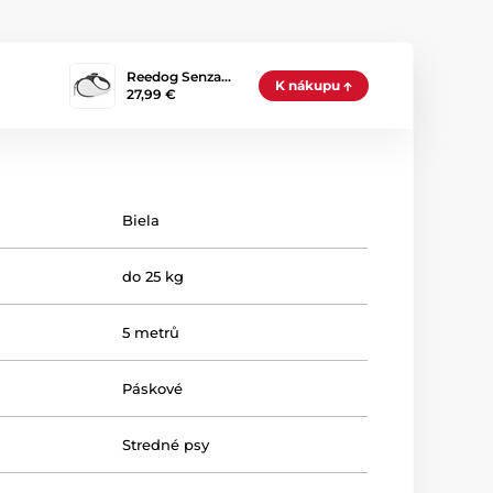
Reedog Senza…
K nákupu
27,99 €
Biela
do 25 kg
5 metrů
Páskové
Stredné psy