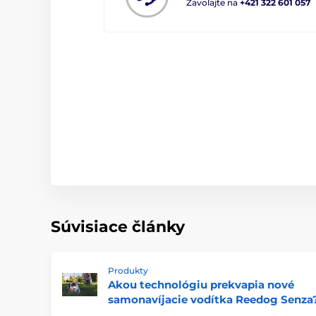
Zavolajte na
+421 322 601 057
Súvisiace články
Produkty
Akou technológiu prekvapia nové
samonavíjacie vodítka Reedog Senza