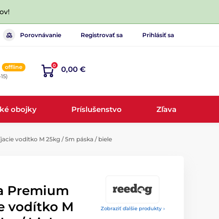
ov!
Porovnávanie
Registrovať sa
Prihlásiť sa
0
offline
0,00 €
-15)
cké obojky
Príslušenstvo
Zľava
ie vodítko M 25kg / 5m páska / biele
a Premium
e vodítko M
Zobraziť ďalšie produkty ›