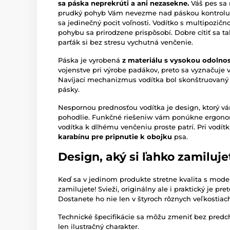
sa páska neprekrúti a ani nezasekne.
Váš pes sa
prudký pohyb Vám nevezme nad páskou kontrolu. P
sa jedinečný pocit voľnosti. Vodítko s multipozi
pohybu sa prirodzene prispôsobí. Dobre cítiť sa ta
parťák si bez stresu vychutná venčenie.
Páska je vyrobená
z materiálu s vysokou odolno
vojenstve pri výrobe padákov, preto sa vyznačuje
Navíjací mechanizmus vodítka bol skonštruovaný 
pásky.
Nespornou prednosťou vodítka je design, ktorý vám
pohodlie. Funkčné riešeniw vám ponúkne ergono
vodítka k dlhému venčeniu proste patrí. Pri vodít
karabínu pre pripnutie k obojku
psa.
Design, aký si ľahko zamiluje
Keď sa v jedinom produkte stretne kvalita s mode
zamilujete! Svieži, originálny ale i praktický je p
Dostanete ho nie len v štyroch rôznych veľkostiach
Technické špecifikácie sa môžu zmeniť bez pred
len ilustračný charakter.