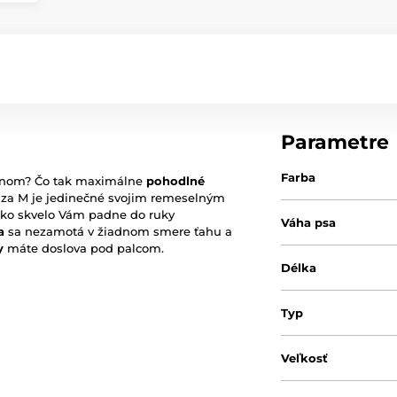
Parametre
Farba
fanom? Čo tak maximálne
pohodlné
nza M je jedinečné svojim remeselným
ako skvelo Vám padne do ruky
Váha psa
ka
sa nezamotá v žiadnom smere ťahu a
y
máte doslova pod palcom.
Délka
Typ
Veľkosť