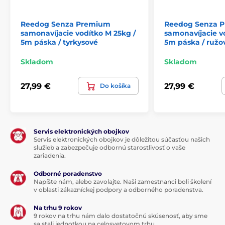
Reedog Senza Premium
Reedog Senza 
samonavíjacie vodítko M 25kg /
samonavíjacie v
5m páska / tyrkysové
5m páska / ružo
Skladom
Skladom
27,99 €
27,99 €
Do košíka
Servis elektronických obojkov
Servis elektronických obojkov je dôležitou súčasťou našich
služieb a zabezpečuje odbornú starostlivosť o vaše
zariadenia.
Odborné poradenstvo
Samonavíjacie vodítko Reedog má
Napíšte nám, alebo zavolajte. Naši zamestnanci boli školení
v oblasti zákazníckej podpory a odborného poradenstva.
spoľahlivé ovládanie na každom kroku!
Na trhu 9 rokov
Je jedno, kam sa s chlpáčom vydáte, vodítko Reedog
9 rokov na trhu nám dalo dostatočnú skúsenosť, aby sme
Senza vám
zaručí pohodlné a jednoduché
sa stali jednotkou na celosvetovom trhu.