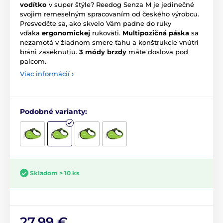
vodítko
v super štýle? Reedog Senza M je jedinečné
svojim remeselným spracovaním od českého výrobcu.
Presvedčte sa, ako skvelo Vám padne do ruky
vďaka
ergonomickej
rukoväti.
Multipozičná páska
sa
nezamotá v žiadnom smere ťahu a konštrukcie vnútri
bráni zaseknutiu.
3 módy brzdy
máte doslova pod
palcom.
Viac informácií ›
Podobné varianty:
Skladom > 10 ks
27,99 €