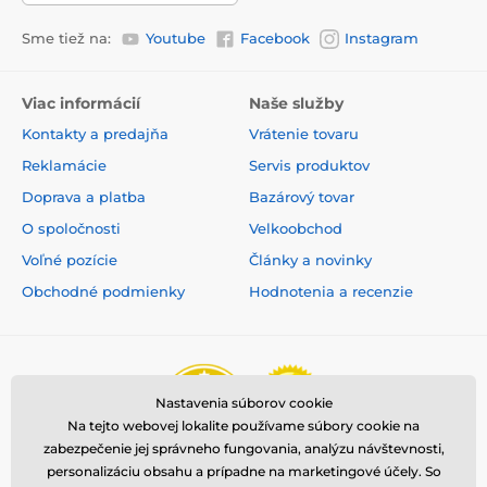
Sme tiež na:
Youtube
Facebook
Instagram
Viac informácií
Naše služby
Kontakty a predajňa
Vrátenie tovaru
Reklamácie
Servis produktov
Doprava a platba
Bazárový tovar
O spoločnosti
Velkoobchod
Voľné pozície
Články a novinky
Obchodné podmienky
Hodnotenia a recenzie
Multi pozičná páska má neobmedzenú
flexibilitu!
Any angle alebo "akomkoľvek uhle"
označuje
multipozičnú funkciu pásky, vďaka ktorej
sa páska neprekrúti a ani nezasekne.
Váš pes sa
Nastavenia súborov cookie
môže vydať akýmkoľvek smerom, ale ani prudký
Na tejto webovej lokalite používame súbory cookie na
pohyb Vám nevezme nad páskou kontrolu.
zabezpečenie jej správneho fungovania, analýzu návštevnosti,
Prechádzajte sa bez starostí a užívajte sa jedinečný
personalizáciu obsahu a prípadne na marketingové účely. So
pocit voľnosti. Vodítko s multipozičnou páskou