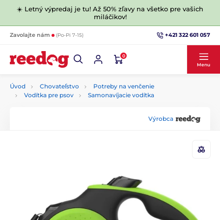
☀️ Letný výpredaj je tu! Až 50% zľavy na všetko pre vašich
miláčikov!
+421 322 601 057
Zavolajte nám
(Po-Pi 7-15)
0
Menu
Úvod
Chovateľstvo
Potreby na venčenie
Vodítka pre psov
Samonavíjacie vodítka
Výrobca