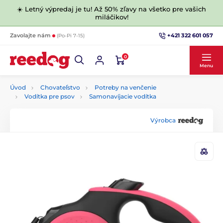
☀️ Letný výpredaj je tu! Až 50% zľavy na všetko pre vašich
miláčikov!
+421 322 601 057
Zavolajte nám
(Po-Pi 7-15)
0
Menu
Úvod
Chovateľstvo
Potreby na venčenie
Vodítka pre psov
Samonavíjacie vodítka
Výrobca