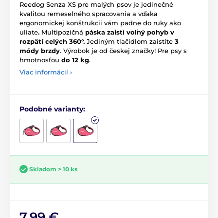
Reedog Senza XS pre malých psov je jedinečné
kvalitou remeselného spracovania a vďaka
ergonomickej konštrukcii vám padne do ruky ako
uliate
.
Multipozičná
páska zaistí voľný pohyb v
rozpätí celých 360°.
Jediným tlačidlom zaistíte
3
módy brzdy
.
Výrobok je od českej značky! Pre psy s
hmotnosťou
do 12 kg
.
Viac informácií ›
Podobné varianty:
Skladom > 10 ks
7,99 €