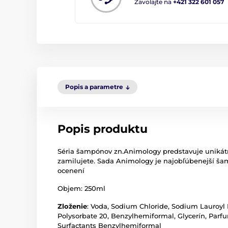
Zavolajte na
+421 322 601 057
Popis a parametre
Popis produktu
Séria šampónov zn.Animology predstavuje unikátnu s
zamilujete. Sada Animology je najobľúbenejší šam
ocenení
Objem: 250ml
Zloženie
: Voda, Sodium Chloride, Sodium Lauroyl 
Polysorbate 20, Benzylhemiformal, Glycerín, Parf
Surfactants Benzylhemiformal