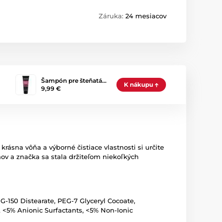
Záruka:
24 mesiacov
Šampón pre šteňatá…
K nákupu
9,99 €
rásna vôňa a výborné čistiace vlastnosti si určite
ov a značka sa stala držiteľom niekoľkých
G-150 Distearate, PEG-7 Glyceryl Cocoate,
 <5% Anionic Surfactants, <5% Non-Ionic