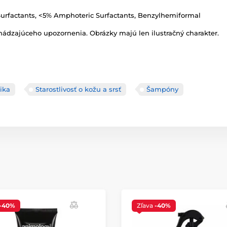
Surfactants, <5% Amphoteric Surfactants, Benzylhemiformal
ádzajúceho upozornenia. Obrázky majú len ilustračný charakter.
ika
Starostlivosť o kožu a srsť
Šampóny
-40%
Zľava
-40%