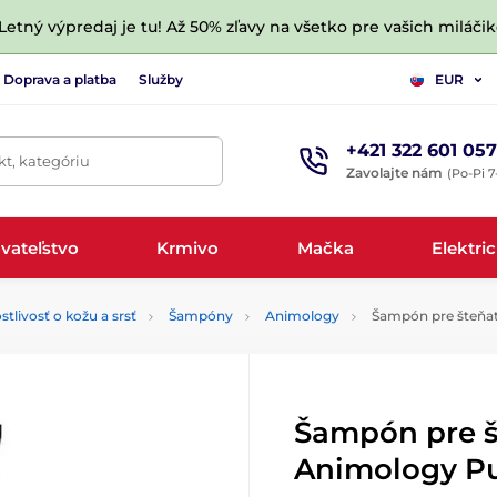
 Letný výpredaj je tu! Až 50% zľavy na všetko pre vašich miláčik
Doprava a platba
Služby
EUR
+421 322 601 057
t, kategóriu
Zavolajte nám
(Po-Pi 7
vateľstvo
Krmivo
Mačka
Elektri
stlivosť o kožu a srsť
Šampóny
Animology
Šampón pre šteňa
Šampón pre š
Animology P