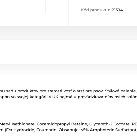
Kód produktu:
P1394
adu produktov pre starostlivosť o srsť pre psov. Štýlové balenie, k
pón vo svojej kategórii v UK najmä u prevádzkovateľov psích salón
Metyl Isethionate, Cocamidopropyl Betaine, Glycereth-2 Cocoate, PE
um (Fra Hydroxide, Coumarin. Obsahuje: <5% Amphoteric Surfactant,