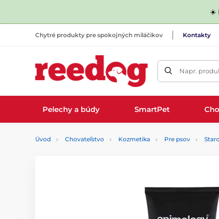
☀️
Chytré produkty pre spokojných miláčikov
Kontakty
Napr. produk
Pelechy a búdy
SmartPet
Cho
Úvod
Chovateľstvo
Kozmetika
Pre psov
Staro