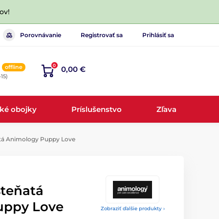
ov!
Porovnávanie
Registrovať sa
Prihlásiť sa
0
offline
0,00 €
-15)
cké obojky
Príslušenstvo
Zľava
tá Animology Puppy Love
teňatá
uppy Love
Zobraziť ďalšie produkty ›