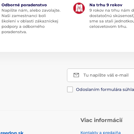
Odborné poradenstvo
Na trhu 9 rokov
Napíšte nám, alebo zavolajte.
9 rokov na trhu nám d
Naši zamestnanci boli
dostatočnú skúsenosť
školení v oblasti zákazníckej
sme sa stali jednotko
podpory a odborného
celosvetovom trhu.
poradenstva.
Tu napíšte váš e-mail
Odoslaním formulára súhl
Viac informácií
reedog.sk
Kontakty a predajňa