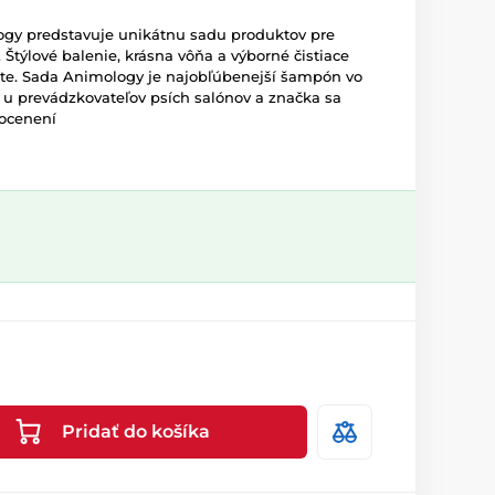
gy predstavuje unikátnu sadu produktov pre
v. Štýlové balenie, krásna vôňa a výborné čistiace
ujete. Sada Animology je najobľúbenejší šampón vo
ä u prevádzkovateľov psích salónov a značka sa
 ocenení
Pridať do košíka