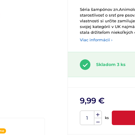
Séria šampónov zn.Animolo
starostlivosť o srsť pre pso
vlastnosti si určite zamil
svojej kategórii v UK najm
stala držiteľom niekoľkých
Viac informácií ›
Skladom 3 ks
9,99 €
ks
ine