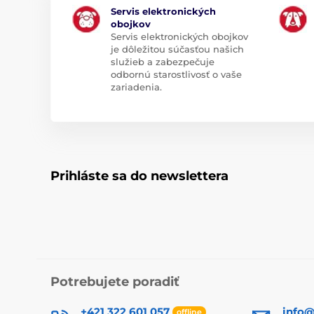
Servis elektronických
obojkov
Servis elektronických obojkov
je dôležitou súčasťou našich
služieb a zabezpečuje
odbornú starostlivosť o vaše
zariadenia.
Prihláste sa do newslettera
Potrebujete poradiť
+421 322 601 057
info@
offline