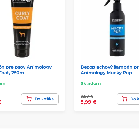
n pre psov Animology
Bezoplachový šampón pr
Coat, 250ml
Animology Mucky Pup
om
Skladom
9,99 €
Do košíka
Do k
€
5,99 €