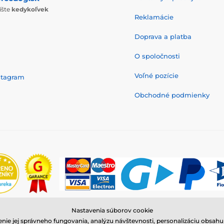
íšte
kedykoľvek
Reklamácie
Doprava a platba
O spoločnosti
Voľné pozície
stagram
Obchodné podmienky
Nastavenia súborov cookie
© 2026 www.reedog.sk ⦁ E-shop vytvorila
SIMPLIA.cz
nie jej správneho fungovania, analýzu návštevnosti, personalizáciu obsa