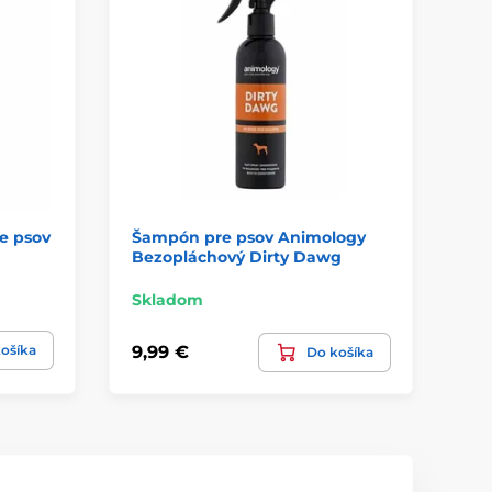
e psov
Šampón pre psov Animology
Ša
Bezopláchový Dirty Dawg
Fo
Sk
Skladom
9,9
ošíka
9,99 €
Do košíka
5,