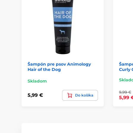
Šampón pre psov Animology
Šampó
Hair of the Dog
Curly 
Sklad
Skladom
9,99 €
5,99 €
Do košíka
5,99 