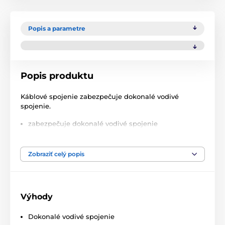
Popis a parametre
Popis produktu
Káblové spojenie zabezpečuje dokonalé vodivé
spojenie.
zabezpečuje dokonalé vodivé spojenie
pre laná do Ø 6 mm
kovové, pozinkované
Zobraziť celý popis
jednoduchá montáž
5 ks v balenie
Výhody
Technické špecifikácie sa môžu zmeniť bez
predchádzajúceho upozornenia. Obrázky majú len
Dokonalé vodivé spojenie
ilustračný charakter.