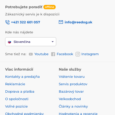
Potrebujete poradiť
offline
Zákaznický servis je k dispozícii
+421 322 601 057
info@reedog.sk
Kde nás nájdete
Slovenčina
Sme tiež na:
Youtube
Facebook
Instagram
Viac informácií
Naše služby
Kontakty a predajňa
Vrátenie tovaru
Reklamácie
Servis produktov
Doprava a platba
Bazárový tovar
O spoločnosti
Velkoobchod
Voľné pozície
Články a novinky
Obchodné podmienky
Hodnotenia a recenzie