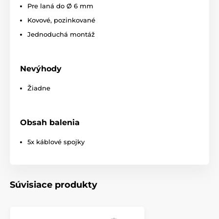
Pre laná do Ø 6 mm
Kovové, pozinkované
Produkt je zaradený v kategóriách
Jednoduchá montáž
Príslušenstvo elektrické ohradníky
Vodiče, sítě
Spojky
Nevýhody
Žiadne
Obsah balenia
5x káblové spojky
Súvisiace produkty