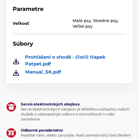
labiek aj z ťažko dostupných miest. Zariadenie je
nabíjateľná pomocou USB kábla,
4 hodiny nabíjania
Parametre
zaistí až 3 hodiny prevádzky.
Malé psy
,
Stredné psy
,
Rozmery
: vrchná časť meria 8 cm, spodný priestor 6
Veľkosť
Veľké psy
cm, dĺžka štetiniek 1,5 cm
Súbory
Prohlášení o shodě - čistič tlapek
Patpet.pdf
Manual_SK.pdf
Servis elektronických obojkov
Servis elektronických obojkov je dôležitou súčasťou našich
služieb a zabezpečuje odbornú starostlivosť o vaše
zariadenia.
Odborné poradenstvo
Napíšte nám, alebo zavolajte. Naši zamestnanci boli školení