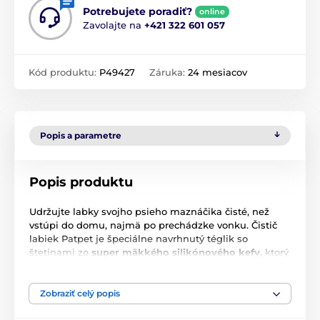
Potrebujete poradiť?
online
Zavolajte na
+421 322 601 057
Kód produktu:
P49427
Záruka:
24 mesiacov
Popis a parametre
Popis produktu
Udržujte labky svojho psieho maznáčika čisté, než
vstúpi do domu, najmä po prechádzke vonku. Čistič
labiek Patpet je špeciálne navrhnutý téglik so
štetinami zo
super mäkkého silikónového kefy,
ktorý
automaticky odstraňuje nečistoty, škvrny a blato z
labky vášho psa. Čistič labiek je poháňaný kvalitným
tichým motorom, ktorý je schopný dosiahnuť rýchlosť
Zobraziť celý popis
až 200 otáčok za minútu
, čo zaistí hĺbkové čistenie