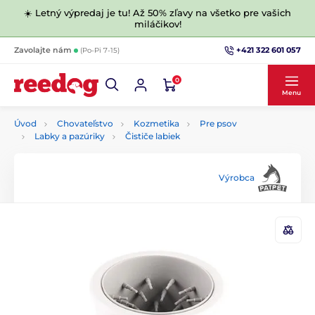
☀️ Letný výpredaj je tu! Až 50% zľavy na všetko pre vašich
miláčikov!
+421 322 601 057
Zavolajte nám
(Po-Pi 7-15)
0
Menu
Úvod
Chovateľstvo
Kozmetika
Pre psov
Labky a pazúriky
Čističe labiek
Výrobca