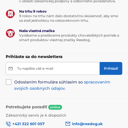
v oblasti zákazníckej podpory a odborného poradenstva.
Na trhu 9 rokov
9 rokov na trhu nám dalo dostatočnú skúsenosť, aby sme
Technické špecifikácie sa môžu zmeniť bez
sa stali jednotkou na celosvetovom trhu.
predchádzajúceho upozornenia. Obrázky majú len
ilustračný charakter.
Naša vlastná značka
Vyrábame a predávame produkty chovateľských potrieb a
smart produktov vlastnej značky Reedog.
Produkt je zaradený v kategóriách
Prihláste sa do newslettera
Chovateľstvo
Kozmetika
Pre psov
Tu napíšte váš e-mail
Prihlásiť
Labky a pazúriky
Čističe labiek
Odoslaním formulára súhlasím so
spracovaním
svojich osobných údajov
.
Potrebujete poradiť
online
Zákaznický servis je k dispozícii
+421 322 601 057
info@reedog.sk