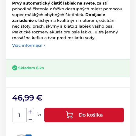
Prvý
automatický
čistiť
labiek
na
svete
,
zaistí
pohodlné
čistenie
z ťažko
dostupných miest
pomocou
super
mäkkých
ohybných
štetiniek
.
Dobíjacie
zariadenie
s
tichým
a
kvalitným
motorom
,
odstráni
nečistoty
,
prach
,
škvrny
a
blato
z
labiek
vášho
psa
.
Praktické
rozmery
akurát
pre
psie
labku
,
ultra
jemný
masážna kefka
a
tvar
proti
rozliatiu
vody
.
Viac informácií ›
Skladom 6 ks
46,99 €
Do košíka
ks