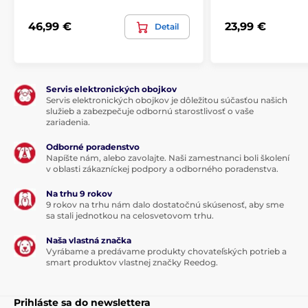
Cestovanie
Tašky pre psov
Mačka
46,99 €
23,99 €
Detail
Pelechy
Servis elektronických obojkov
Servis elektronických obojkov je dôležitou súčasťou našich
služieb a zabezpečuje odbornú starostlivosť o vaše
zariadenia.
Odborné poradenstvo
Napíšte nám, alebo zavolajte. Naši zamestnanci boli školení
v oblasti zákazníckej podpory a odborného poradenstva.
Na trhu 9 rokov
9 rokov na trhu nám dalo dostatočnú skúsenosť, aby sme
sa stali jednotkou na celosvetovom trhu.
Naša vlastná značka
Vyrábame a predávame produkty chovateľských potrieb a
smart produktov vlastnej značky Reedog.
Prihláste sa do newslettera