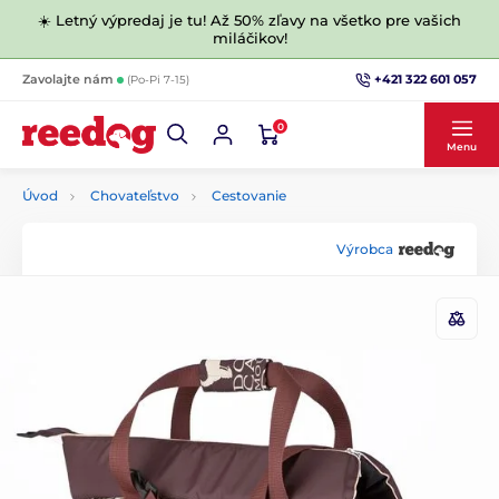
☀️ Letný výpredaj je tu! Až 50% zľavy na všetko pre vašich
miláčikov!
+421 322 601 057
Zavolajte nám
(Po-Pi 7-15)
0
Menu
Úvod
Chovateľstvo
Cestovanie
Výrobca