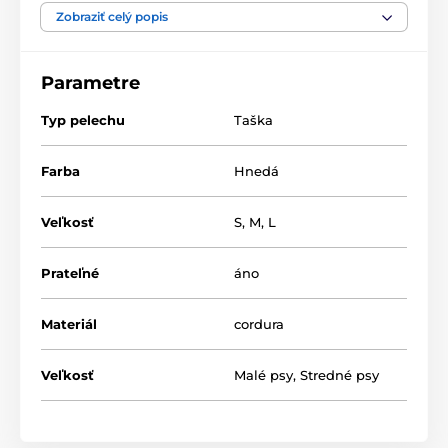
odolná voči škrabancom.
Zobraziť celý popis
Parametre
Typ pelechu
Taška
Farba
Hnedá
Veľkosť
S
,
M
,
L
Prateľné
áno
Materiál
cordura
Veľkosť
Malé psy
,
Stredné psy
S výberom tej správnej veľkosti vám pomôže