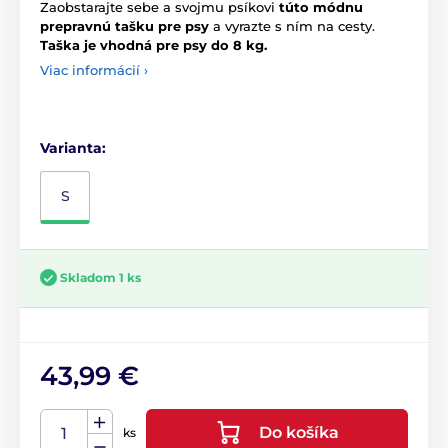
Zaobstarajte sebe a svojmu psíkovi
túto módnu
prepravnú tašku pre psy
a vyrazte s ním na cesty.
Taška je vhodná pre psy do 8 kg.
Viac informácií ›
Varianta:
S
Skladom 1 ks
43,99 €
Do košíka
ks