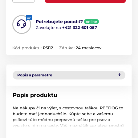
Potrebujete poradiť?
online
Zavolajte na
+421 322 601 057
Kód produktu:
P5112
Záruka:
24 mesiacov
Popis a parametre
Popis produktu
Na nákupy či na výlet, s cestovnou taškou REEDOG to
budete mať jednoduchšie. Kúpte sebe a vašemu
psíkovi túto módnu prepravnú tašku pre psov a
vyrazte s nim na cesty. Váš maznáčik cez otvor prestrčí
hlavu, a tak môže sledovať okolie spoločne s vami.
Ľahko sa udržuje a je vyrobená z cordury, ktorá je