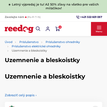
☀️ Letný výpredaj je tu! Až 50% zľavy na všetko pre vašich
miláčikov!
+421 322 601 057
Zavolajte nám
(Po-Pi 7-15)
0
Menu
Úvod
Príslušenstvo
Príslušenstvo ohradníky
Príslušenstvo elektrické ohradníky
Uzemnenie a bleskoistky
Uzemnenie a bleskoistky
Uzemnenie a bleskoistky
Pro správnou funkčnost je nezbytné kvalitní vodivé propojení
mezi generátorem elektrického ohradníku a zemnící tyčí.
Zobraziť celý popis
›
Kovová, nebo plastová bleskojistka, ochrání váš generátor
před případným poškozením.