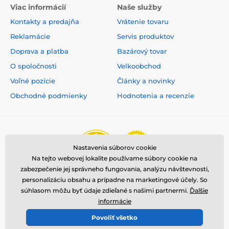
Viac informácií
Naše služby
Kontakty a predajňa
Vrátenie tovaru
Reklamácie
Servis produktov
Doprava a platba
Bazárový tovar
O spoločnosti
Velkoobchod
Voľné pozície
Články a novinky
Obchodné podmienky
Hodnotenia a recenzie
Nastavenia súborov cookie
Na tejto webovej lokalite používame súbory cookie na
zabezpečenie jej správneho fungovania, analýzu návštevnosti,
personalizáciu obsahu a prípadne na marketingové účely. So
súhlasom môžu byť údaje zdieľané s našimi partnermi.
Ďalšie
informácie
Povoliť všetko
© 2026 www.reedog.sk ⦁ E-shop vytvorila
SIMPLIA.cz