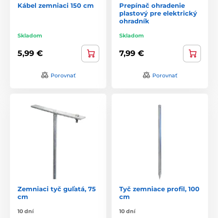
Kábel zemniaci 150 cm
Prepínač ohradenie
plastový pre elektrický
ohradník
Skladom
Skladom
5,99 €
7,99 €
Porovnať
Porovnať
Zemniaci tyč guľatá, 75
Tyč zemniace profil, 100
cm
cm
10 dní
10 dní