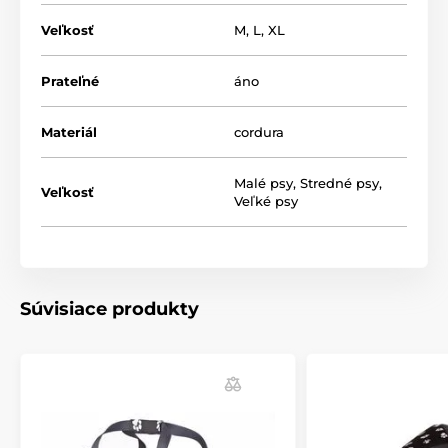
Veľkosť
M
,
L
,
XL
Prateľné
áno
Materiál
cordura
Výhody
Malé psy
,
Stredné psy
,
Kvalitná a odolná cordura
Veľkosť
Veľké psy
Vhodné pre každého psíka
Prateľný materiál
Pohodlné a príjemné
Jednoduchá údržba
Súvisiace produkty
Nevýhody
žiadne
Obsah balení