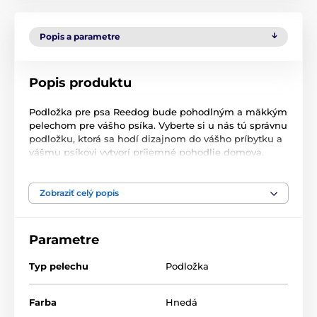
Popis a parametre
Popis produktu
Podložka pre psa Reedog bude pohodlným a mäkkým
pelechom pre vášho psíka. Vyberte si u nás tú správnu
podložku, ktorá sa hodí dizajnom do vášho príbytku a
vášmu psíkovi vytvorí príjemné pohodlie domova.
Vrchný materiál tvorí cordura,
ktorý ľahko odolá
nečistotám, vlhkosti a pazúrikom vášho štvornohého
kamaráta. Snímateľný poťah, je možné pomocou
Zobraziť celý popis
zipsov ľahko zložiť a vyprať v ruke, alebo v práčke na
šetrný program 30 ° C. Vnútro podložky je vystlaný
mäkučkým molitánom a zaistí tak pre vaše domácich
Parametre
miláčikov pokojné a pohodlné miesto pre odpočinok a
leňošia.
Typ pelechu
Podložka
Farba
Hnedá