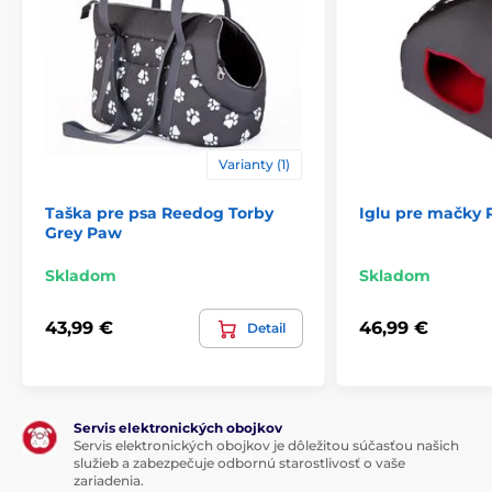
Podložka pre psa Reedog Thin Brown Bone
Technické špecifikácie sa môžu zmeniť bez
predchádzajúceho upozornenia. Obrázky majú len
ilustračný charakter.
Produkt je zaradený v kategóriách
Varianty (1)
Pelechy a búdy
Podložky
Taška pre psa Reedog Torby
Iglu pre mačky 
Grey Paw
Pre malé psy
Pre stredné psy
Skladom
Skladom
Pre velké psy
43,99 €
46,99 €
Detail
Servis elektronických obojkov
Servis elektronických obojkov je dôležitou súčasťou našich
služieb a zabezpečuje odbornú starostlivosť o vaše
zariadenia.