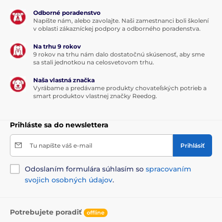
Odborné poradenstvo
Napíšte nám, alebo zavolajte. Naši zamestnanci boli školení
v oblasti zákazníckej podpory a odborného poradenstva.
Na trhu 9 rokov
9 rokov na trhu nám dalo dostatočnú skúsenosť, aby sme
sa stali jednotkou na celosvetovom trhu.
Naša vlastná značka
Vyrábame a predávame produkty chovateľských potrieb a
smart produktov vlastnej značky Reedog.
Prihláste sa do newslettera
Tu napíšte váš e-mail
Prihlásiť
Odoslaním formulára súhlasím so
spracovaním
svojich osobných údajov
.
Potrebujete poradiť
offline