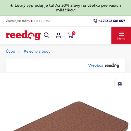
☀️ Letný výpredaj je tu! Až 50% zľavy na všetko pre vašich
miláčikov!
+421 322 601 057
Zavolajte nám
(Po-Pi 7-15)
0
Menu
Úvod
Pelechy a búdy
Výrobca