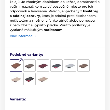
želajú. Je vhodným doplnkom do každej domácnosti a
vašim maznáčikom zaistí bezpečné miesto pre ich
odpočinok a leňošenie. Pelech je vyrobený z
kvalitnej
a odolnej cordury
, ktorá je odolná proti škrabancom,
nečistotám a možno ju ľahko utrieť, alebo pomocou
zipsov zložiť a vyprať v práčke. Vnútro podložky je
vystlané mäkučkým
molitanom
.
Viac informácií ›
Podobné varianty:
Varianta: