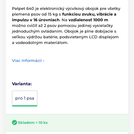
Patpet 640 je elektronický výcvikový obojok pre všetky
plemená psov od 15 kg s
funkciou zvuku, vibrácie a
impulzu v 16 úrovniach
. Na
vzdialenosť 1000 m
možno cvičiť až 2 psov pomocou jedinej vysielačky
jednoduchým ovládaním. Obojok je plne dobíjacie s
veľkou výdržou batérie, podsvieteným LCD displejom
a vodeodolným materiálom.
Viac informácií ›
Varianta:
pro 1 psa
Skladom > 10 ks