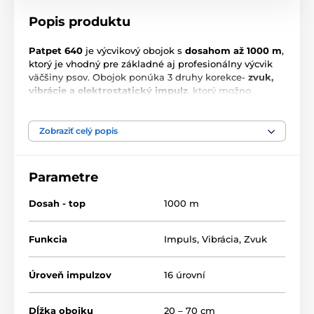
Popis produktu
Patpet 640
je výcvikový obojok s
dosahom až 1000 m
,
ktorý je vhodný pre základné aj profesionálny výcvik
väčšiny psov. Obojok ponúka 3 druhy korekce-
zvuk,
vibrácie a elektrostatický impulz
, ktorý možno
regulovať v 16 úrovniach. Výcvikový obojok je možné
prikúpime prijímača použiť pre ovládanie 2 psov
pomocou jednej vysielačky. Patpet 640 je vhodný pre
Zobraziť celý popis
všetky plemená psov od 15 kg. Výhodou obojku sú
gumové nástavce na elektródy, vďaka tomu je obojok
veľmi šetrný a vhodný aj pre plemená ako je naháč
Parametre
alebo psy, ktoré sú citlivé či náchylné k vyrážkam.
Výcvikový obojok psov Patpet 640 je len vodeodolný.
Dosah - top
1000 m
Možno ho používať v miernom daždi, ale nesmie dôjsť
k ponoreniu. Disponuje nabíjacím prijímačom aj
vysielačkou, po 2 hodinovom nabití vydrží prijímač v
Funkcia
Impuls
,
Vibrácia
,
Zvuk
pohotovostnom režime až 30 dní.
Úroveň impulzov
16 úrovní
Dĺžka obojku
20 – 70 cm