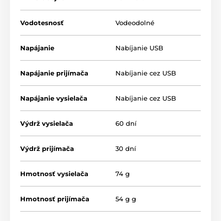
Vodotesnosť
Vodeodolné
Napájanie
Nabíjanie USB
Napájanie prijímača
Nabíjanie cez USB
Napájanie vysielača
Nabíjanie cez USB
Výdrž vysielača
60 dní
Výdrž prijímača
30 dní
Hmotnosť vysielača
74 g
Typ korekce:
Hmotnosť prijímača
54 g g
Výcvikový obojok Patpet 640 ponúka 3
druhy korekcie. Psa usmerníte
zvukom,