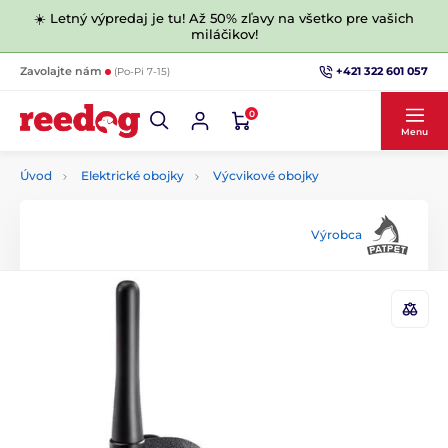
☀️ Letný výpredaj je tu! Až 50% zľavy na všetko pre vašich
miláčikov!
+421 322 601 057
Zavolajte nám
(Po-Pi 7-15)
0
Menu
Úvod
Elektrické obojky
Výcvikové obojky
Výrobca