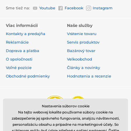
Nevýhody
Sme tiež na:
Youtube
Facebook
Instagram
Žiadne
Viac informácií
Naše služby
Obsah balení
Kontakty a predajňa
Vrátenie tovaru
Přijímač
Reklamácie
Servis produktov
Vysielač
Doprava a platba
Bazárový tovar
Testovacie výbojka
O spoločnosti
Velkoobchod
Elektrody
Voľné pozície
Články a novinky
Gumové nástavce
Obchodné podmienky
Hodnotenia a recenzie
Šnúrka na zápästie
Duálne USB kábel
Návod
Nastavenia súborov cookie
Technické špecifikácie sa môžu zmeniť bez
Na tejto webovej lokalite používame súbory cookie na
predchádzajúceho upozornenia. Obrázky majú len
zabezpečenie jej správneho fungovania, analýzu návštevnosti,
ilustračný charakter.
personalizáciu obsahu a prípadne na marketingové účely. So
súhlasom môžu byť údaje zdieľané s našimi partnermi.
Ďalšie