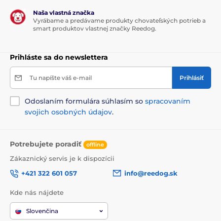
body 7 a 12 mm.
Naša vlastná značka
Vyrábame a predávame produkty chovateľských potrieb a
smart produktov vlastnej značky Reedog.
Výhody
Prihláste sa do newslettera
Dosah až 1000 m
16 úrovní impulsu
Tu napíšte váš e-mail
Prihlásiť
Podsvietený LCD displej
Odoslaním formulára súhlasím so
Pre každú funkciu tlačidlo zvlášť
spracovaním
svojich osobných údajov
.
Zvuk, vibrácie, impulz
Výdrž batérie až 14 dní
Potrebujete poradiť
Gumové nástavce na elektródy
offline
Voděodolný přijímač
Zákaznický servis je k dispozícii
Možnosť výcviku pre 2 psov
+421 322 601 057
info@reedog.sk
Jednoduché ovládanie
Kde nás nájdete
Ergonomický tvar vysielačky
Slovenčina
Rýchle dobíjanie