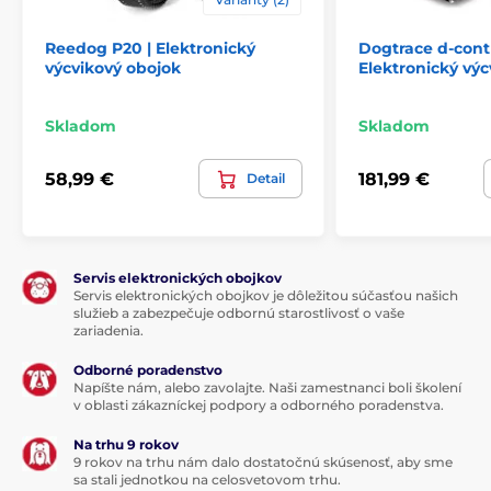
Vodotěsnost:
Výcvikový obojok psov Patpet 640 je iba
Reedog P20 | Elektronický
Dogtrace d-contr
vodeodolný
s označením ochrany IPX5.
výcvikový obojok
Elektronický výc
Možno ho používať len v slabom daždi,
dlhodobejší pobyt vo vode a
potápanie však nie je
možné
Skladom
. Obojok je tak ideálnou voľbou skôr pre
Skladom
základné použitie, nie ale pre výcvik psov vo vode.
58,99 €
181,99 €
Detail
Délka obojku
:
Nastaviteľný plastový obojok je pohodlný
Servis elektronických obojkov
pre vášho psa pri nosení a vhodný pre
Servis elektronických obojkov je dôležitou súčasťou našich
takmer všetky typy psov rôznej veľkosti a
služieb a zabezpečuje odbornú starostlivosť o vaše
rasy. Komfortné
pre obvod krku 20 - 70 cm.
zariadenia.
Odborné poradenstvo
Napíšte nám, alebo zavolajte. Naši zamestnanci boli školení
Váha a rozměry:
v oblasti zákazníckej podpory a odborného poradenstva.
Ovládač
: šírka - 4,5 cm; výška - 16,2 cm;
Na trhu 9 rokov
hĺbka 2 cm.
Prijímač
: šírka - 5,9 cm; výška
9 rokov na trhu nám dalo dostatočnú skúsenosť, aby sme
sa stali jednotkou na celosvetovom trhu.
- 3,2 cm; hĺbka 2,9 cm. Kovové kontaktné