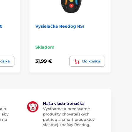
00
Vysielačka Reedog RS1
Vy
MX
Ná
Skladom
Sk
31,99 €
27
ošíka
Do košíka
Naša vlastná značka
alo
Vyrábame a predávame
, aby
produkty chovateľských
u na
potrieb a smart produktov
vlastnej značky Reedog.