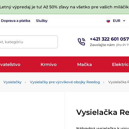
 Letný výpredaj je tu! Až 50% zľavy na všetko pre vašich miláčik
Doprava a platba
Služby
EUR
+421 322 601 057
t, kategóriu
Zavolajte nám
(Po-Pi 7
vateľstvo
Krmivo
Mačka
Elektri
Vysielačky
Vysielačky pre výcvikové obojky Reedog
Vysielačka 
Vysielačka R
Náhradná vysielačka k výc