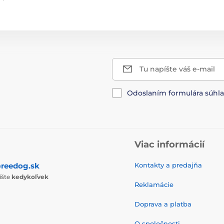
Tu napíšte váš e-mail
Odoslaním formulára súhl
Viac informácií
reedog.sk
Kontakty a predajňa
íšte
kedykoľvek
Reklamácie
Doprava a platba
O spoločnosti