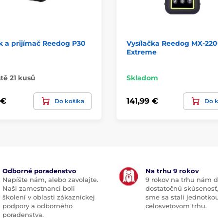
k a prijímač Reedog P30
Vysílačka Reedog MX-22
Extreme
tě 21 kusů
Skladom
 €
141,99 €
Do košíka
Do k
Odborné poradenstvo
Na trhu 9 rokov
Napíšte nám, alebo zavolajte.
9 rokov na trhu nám d
Naši zamestnanci boli
dostatočnú skúsenosť
školení v oblasti zákazníckej
sme sa stali jednotko
podpory a odborného
celosvetovom trhu.
poradenstva.