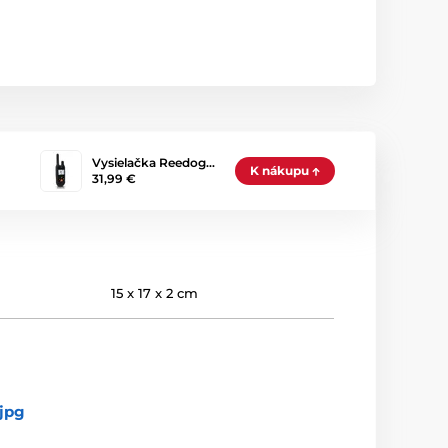
Vysielačka Reedog…
K nákupu
31,99 €
15 x 17 x 2 cm
jpg