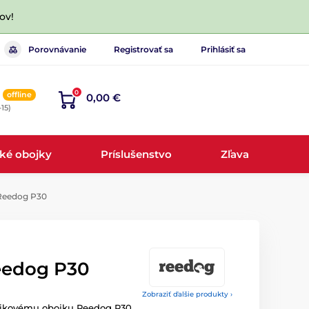
ov!
Porovnávanie
Registrovať sa
Prihlásiť sa
0
offline
0,00 €
-15)
cké obojky
Príslušenstvo
Zľava
Reedog P30
eedog P30
Zobraziť ďalšie produkty ›
vikovému obojku Reedog P30.