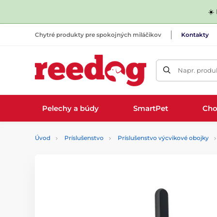
☀️
Chytré produkty pre spokojných miláčikov
Kontakty
Napr. produk
Pelechy a búdy
SmartPet
Cho
Úvod
Príslušenstvo
Príslušenstvo výcvikové obojky