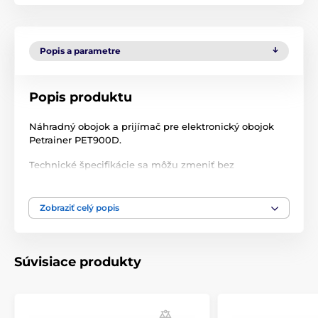
Popis a parametre
Popis produktu
Náhradný obojok a prijímač pre elektronický obojok
Petrainer PET900D.
Technické špecifikácie sa môžu zmeniť bez
predchádzajúceho upozornenia. Obrázky majú len
ilustračný charakter.
Zobraziť celý popis
Produkt je zaradený v kategóriách
Súvisiace produkty
Príslušenstvo výcvikové obojky
Prijímače
Prijímače Petrainer