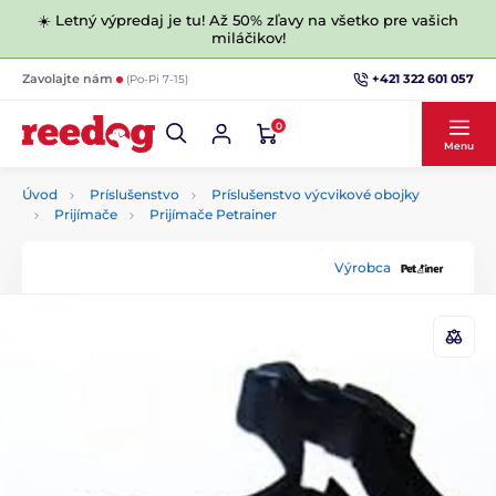
☀️ Letný výpredaj je tu! Až 50% zľavy na všetko pre vašich
miláčikov!
+421 322 601 057
Zavolajte nám
(Po-Pi 7-15)
0
Menu
Úvod
Príslušenstvo
Príslušenstvo výcvikové obojky
Prijímače
Prijímače Petrainer
Výrobca