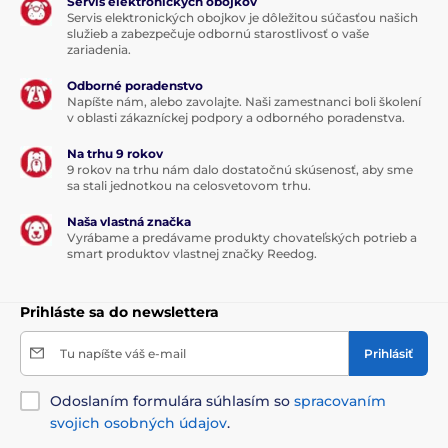
Servis elektronických obojkov
Servis elektronických obojkov je dôležitou súčasťou našich
služieb a zabezpečuje odbornú starostlivosť o vaše
zariadenia.
Odborné poradenstvo
Napíšte nám, alebo zavolajte. Naši zamestnanci boli školení
v oblasti zákazníckej podpory a odborného poradenstva.
Na trhu 9 rokov
9 rokov na trhu nám dalo dostatočnú skúsenosť, aby sme
sa stali jednotkou na celosvetovom trhu.
Naša vlastná značka
Vyrábame a predávame produkty chovateľských potrieb a
smart produktov vlastnej značky Reedog.
Prihláste sa do newslettera
Tu napíšte váš e-mail
Prihlásiť
Odoslaním formulára súhlasím so
spracovaním
svojich osobných údajov
.