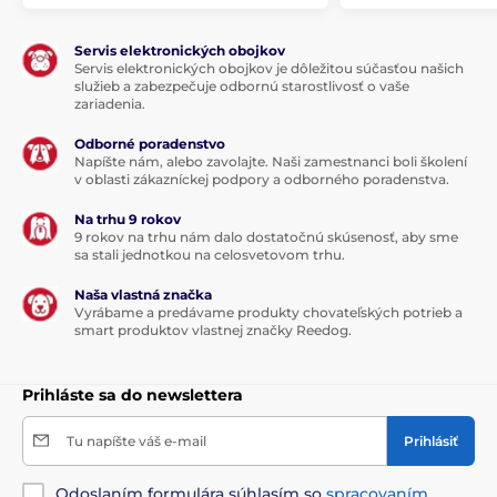
Num Axes Canicom 200 First má veľmi
pevný a kvalitní obojok vyrobený z plastu.
Psíkovi nerobí jeho nosenie problém a
Servis elektronických obojkov
Servis elektronických obojkov je dôležitou súčasťou našich
dobre drží na krku.
Dĺžka obojka je nastaviteľná od
služieb a zabezpečuje odbornú starostlivosť o vaše
20 do 50 cm.
zariadenia.
Odborné poradenstvo
Napíšte nám, alebo zavolajte. Naši zamestnanci boli školení
v oblasti zákazníckej podpory a odborného poradenstva.
Váha a rozmery
Na trhu 9 rokov
Vysielačka
má šírku 4 cm, výšku 9,6 cm,
9 rokov na trhu nám dalo dostatočnú skúsenosť, aby sme
hĺbku 1,8 cm a jej váha je 40 gramov.
sa stali jednotkou na celosvetovom trhu.
Prijímač
má šírku 6,8 cm, výšku 3,8 cm,
hĺbku 4,3 cm a jeho váha je
75 gramov.
Naša vlastná značka
Vyrábame a predávame produkty chovateľských potrieb a
smart produktov vlastnej značky Reedog.
Prihláste sa do newslettera
Pozor! Naše príslušenstvo je kompatibilné len s
príslušenstvom Canicom zakúpeným v EÚ. Ak si u
Tu napíšte váš e-mail
Prihlásiť
nás kupujete príslušenstvo pre už zakúpené
produkty mimo Európskej únie, tieto produkty
Odoslaním formulára súhlasím so
spracovaním
nebudú kompatibilné! Pracujú na rôznych