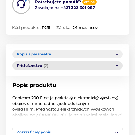
Potrebujete poradiť?
offline
Zavolajte na
+421 322 601 057
Kód produktu:
P231
Záruka:
24 mesiacov
Popis a parametre
Príslušenstvo
(2)
Popis produktu
Canicom 200 First je praktický elektronický výcvikový
obojok s mimoriadne zjednodušeným
ovládaním. Prednosťou elektronických výcvikových
obojkov rady CANICOM 200 je, že sú veľmi malé, ľahké
a majú šikovný malý ovládač bez vonkajšej antény,
ktorý sa ľahko vojde aj do malej kapsičky a dobre sa
drží v ruke. Ergonomický design. Je potreba vziať v
Zobraziť celý popis