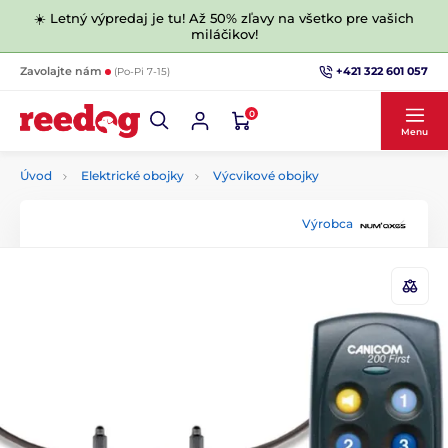
☀️ Letný výpredaj je tu! Až 50% zľavy na všetko pre vašich
miláčikov!
+421 322 601 057
Zavolajte nám
(Po-Pi 7-15)
0
Menu
Úvod
Elektrické obojky
Výcvikové obojky
Výrobca