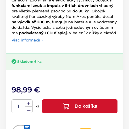
funkciami zvuk a impulz v 5-tich úrovniach
vhodný
pre všetky plemená psov od 50 do 90 kg. Obojok
kvalitnej francúzskej výroby Num Axes ponúka dosah
na výcvik až 200 m
, funguje na batérie a je vodotesný
do dažďa. Vysielačka s extra jednoduchým ovládaním
má
podsvietený LCD displej.
V balení 2 dĺžky elektród.
Viac informácií ›
Skladom 6 ks
98,99 €
Do košíka
ks