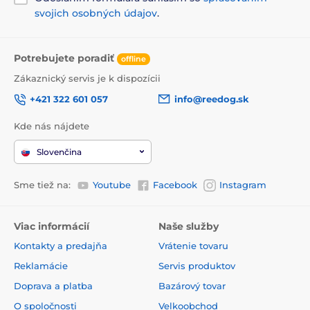
frekvenciách.
svojich osobných údajov
.
Potrebujete poradiť
offline
Zákaznický servis je k dispozícii
Technické špecifikácie sa môžu zmeniť bez
predchádzajúceho upozornenia. Obrázky majú len
+421 322 601 057
info@reedog.sk
ilustračný charakter.
Kde nás nájdete
Slovenčina
Produkt je zaradený v kategóriách
Sme tiež na:
Youtube
Facebook
Instagram
Výcvikové obojky
0 až 300 metrov
Elektrické
Zvukové
Ponoriteľné
Viac informácií
Naše služby
Pre malé psy
Pre stredné psy
Kontakty a predajňa
Vrátenie tovaru
Pre veľké psy
Pre 1 psa
Reklamácie
Servis produktov
Doprava a platba
Bazárový tovar
O spoločnosti
Velkoobchod