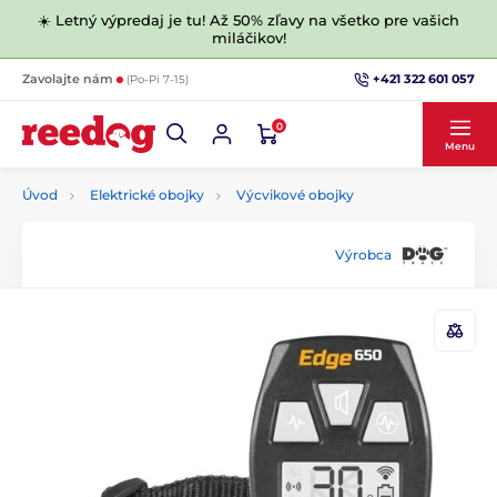
☀️ Letný výpredaj je tu! Až 50% zľavy na všetko pre vašich
miláčikov!
+421 322 601 057
Zavolajte nám
(Po-Pi 7-15)
0
Menu
Úvod
Elektrické obojky
Výcvikové obojky
Výrobca