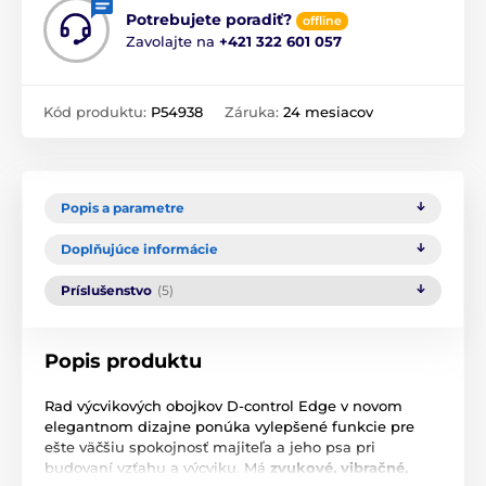
Potrebujete poradiť?
offline
Zavolajte na
+421 322 601 057
Kód produktu:
P54938
Záruka:
24 mesiacov
Popis a parametre
Doplňujúce informácie
Príslušenstvo
(5)
Popis produktu
Rad výcvikových obojkov D-control Edge v novom
elegantnom dizajne ponúka vylepšené funkcie pre
ešte väčšiu spokojnosť majiteľa a jeho psa pri
budovaní vzťahu a výcviku. Má
zvukové, vibračné,