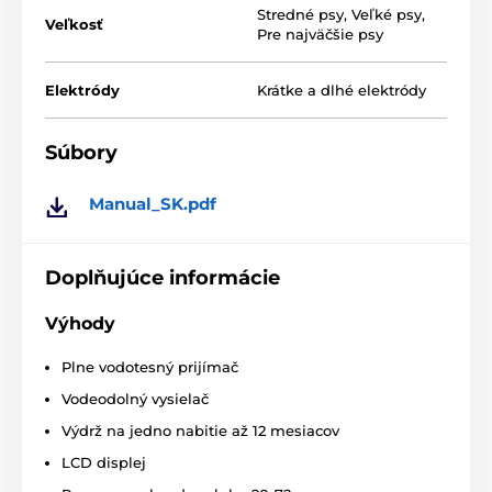
S výcvikovým obojkom Dogtrace môžete
Stredné psy
,
Veľké psy
,
bez obáv trénovať na vzdialenosť
650
Veľkosť
Pre najväčšie psy
metrov
. Táto vzdialenosť je dostatočná na
výcvik aj na každodenné prechádzky v lese a v teréne.
Elektródy
Krátke a dlhé elektródy
Batéria a nabíjanie:
Súbory
Vďaka jednoduchej obsluhe výcvikového
zariadenia sa vysielač a prijímač nabíjajú
Manual_SK.pdf
pomocou
3V batérií CR2
.
Batérie vydržia
celý rok bežnej prevádzky
. Súčasťou balenia sú dve
batérie.
Doplňujúce informácie
Výhody
Počet psov:
Plne vodotesný prijímač
S elektronickým výcvikovým obojkom D-
Vodeodolný vysielač
control Edge 650 môžete vyslať signál
až 6
psom
a privolať všetky spárované
Výdrž na jedno nabitie až 12 mesiacov
prijímače (psy) hromadným volaním.
LCD displej