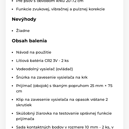
Pre psov s obvodom krku 20-72 cm
Displej:
Funkcie zvukovej, vibračnej a pulznej korekcie
D-control Edge 650 vodotesný vysielač s
Nevýhody
LCD displejom
je po novom vybavený
funkciou vibračnej odozvy, ktorá
Žiadne
signalizuje vyslanie signálu psovi.
Zámok
kľúča
zabraňuje náhodnému stlačeniu tlačidla vo vrecku.
Obsah balenia
Režim stimulačných impulzov môžete deaktivovať na
diaľkovom ovládači pomocou nastaviteľného tlačidla.
Návod na použitie
Lítiová batéria CR2 3V - 2 ks
Vodeodolný vysielač (ovládač)
Vodotesnosť:
Šnúrka na zavesenie vysielača na krk
Blato, voda, sneh? Žiadny problém!
Prijímač (obojok) s tkaným popruhom 25 mm × 75
Obojok je plne
vodotesný
a neobmedzuje
cm
psa v žiadnej činnosti. Vysielač je
vodeodolný
.
Klip na zavesenie vysielača na opasok vrátane 2
skrutiek
Skúšobný žiarovka na testovanie správnej funkcie
Dĺžka obojku
:
prijímača
Dĺžka remienka na prijímači sa dá
Sada kontaktných bodov v rozmere 10 mm - 2 ks, v