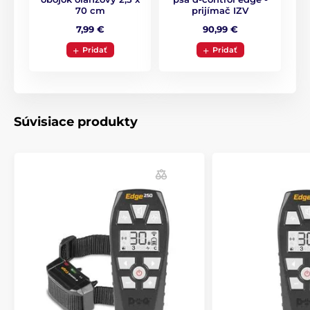
601 až 1000 metrov
Elektrické
70 cm
prijímač IZV
7,99 €
90,99 €
Vibračné
Zvukové
Vodotesné
Pridať
Pridať
Pre stredné psy
Pre veľké psy
Pre najväčšie psy
Pre 3 - 9 psov
Súvisiace produkty