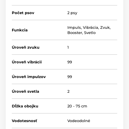
Počet psov
2 psy
Impuls
,
Vibrácia
,
Zvuk
,
Funkcia
Booster
,
Svetlo
Úroveň zvuku
1
Úroveň vibrácií
99
Úroveň impulzov
99
Úroveň svetla
2
Dĺžka obojku
20 - 75 cm
Vodotesnosť
Vodeodolné