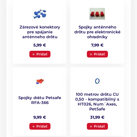
Zárezové konektory
Spojky anténného
pre spájanie
drôtu pre elektronické
anténneho drôtu
ohradníky
5,99 €
7,99 €
Pridať
Pridať
100 metrov drôtu CU
Spojky drátu Petsafe
0,50 - kompatibilný s
RFA-366
HT026, Num´Axes,
PetSafe
9,99 €
31,99 €
Výcvikový obojok
Pridať
Pridať
Elektronický výcvikový obojok od českej spoločnosti