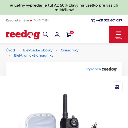
☀️ Letný výpredaj je tu! Až 50% zľavy na všetko pre vašich
miláčikov!
+421 322 601 057
Zavolajte nám
(Po-Pi 7-15)
0
Menu
Úvod
Elektrické obojky
Ohradníky
Elektronické ohradníky
Výrobca