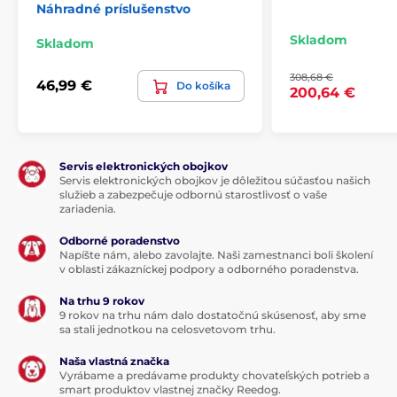
Náhradné príslušenstvo
zviera v noci na vzdialenosť 200 - 300 metrov. Ďalšou
výhodou obojku Reedog DF-213 2v1 je
jednoduché a
Skladom
Skladom
pohotové ovládanie
. Vysielač má rozdelené tlačidlá
pre každú funkciu zvlášť, čo zabezpečuje rýchlu
308,68 €
odozvu, ktorá je potrebná počas výcviku.
46,99 €
Do košíka
200,64 €
Servis elektronických obojkov
Servis elektronických obojkov je dôležitou súčasťou našich
služieb a zabezpečuje odbornú starostlivosť o vaše
zariadenia.
Odborné poradenstvo
Napíšte nám, alebo zavolajte. Naši zamestnanci boli školení
v oblasti zákazníckej podpory a odborného poradenstva.
Na trhu 9 rokov
9 rokov na trhu nám dalo dostatočnú skúsenosť, aby sme
sa stali jednotkou na celosvetovom trhu.
Naša vlastná značka
Vyrábame a predávame produkty chovateľských potrieb a
smart produktov vlastnej značky Reedog.