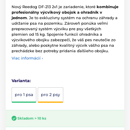
Nový Reedog DF-213 2v1 je zariadenie, ktoré
kombinuje
profesionálny výcvikový obojok a ohradník v
jednom
. Je to exkluzívny systém na ochranu záhrady a
udržanie psa na pozemku. Zároveň ponúka veľmi
prepracovaný systém výcviku pre psy všetkých
plemien od 15 kg. Spojenie funkcií ohradníka a
výcvikového obojku zabezpečí, že váš pes neutečie zo
záhrady, alebo poskytne kvalitný výcvik vášho psa na
prechádzke bez potreby pridania ďalšieho obojku.
Viac informácií ›
Varianta:
pro 1 psa
pro 2 psy
Skladom > 10 ks