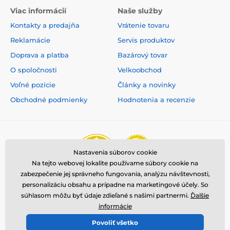
výcvik psa. Reedog DF-213 2v1 je ideálnou voľbou na
Viac informácií
Naše služby
použitie v mestskom aj lesnom prostredí, kde sú
Kontakty a predajňa
Vrátenie tovaru
horšie podmienky a dosah môže byť znížený.
Reklamácie
Servis produktov
Doprava a platba
Bazárový tovar
Batéria a nabíjanie
O spoločnosti
Velkoobchod
Vysielač aj prijímač Reedog DF-213 2v1 sú
Voľné pozície
Články a novinky
vybavené dobíjateľnou a vymeniteľnou
Obchodné podmienky
Hodnotenia a recenzie
lítium-iónovou batériou s kapacitou 550
mAh, ktorá sa nabije za 2 hodiny. Na jedno nabitie
vydrží
duálny režim v prevádzke: 4 - 5 dní,
jednoduchý režim: 10 - 12 dní
. Obojok a vysielačku
môžete kedykoľvek dobiť pomocou duálnej sieťovej
nabíjačky.
Nastavenia súborov cookie
Na tejto webovej lokalite používame súbory cookie na
zabezpečenie jej správneho fungovania, analýzu návštevnosti,
Počet psov
personalizáciu obsahu a prípadne na marketingové účely. So
súhlasom môžu byť údaje zdieľané s našimi partnermi.
Ďalšie
Vysielačku Reedog DF-213 2v1 možno
informácie
používať na ovládanie viacerých psov
súčasne bez straty funkcií. Pridaním
Povoliť všetko
© 2026 www.reedog.sk ⦁ E-shop vytvorila
SIMPLIA.cz