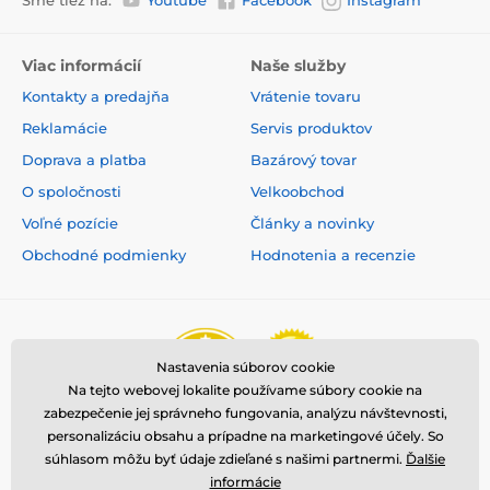
predchádzajúceho upozornenia. Obrázky majú len
ilustračný charakter.
Viac informácií
Naše služby
Produkt je zaradený v kategóriách
Kontakty a predajňa
Vrátenie tovaru
Reklamácie
Servis produktov
Výcvikové obojky
0 až 300 metrov
Doprava a platba
Bazárový tovar
1501 až 2000 metrov
Elektrické
O spoločnosti
Velkoobchod
Vibračné
Zvukové
Ponoriteľné
Voľné pozície
Články a novinky
Obchodné podmienky
Hodnotenia a recenzie
Pre stredné psy
Pre veľké psy
Pre najväčšie psy
Pre 2 psov
Nastavenia súborov cookie
Na tejto webovej lokalite používame súbory cookie na
zabezpečenie jej správneho fungovania, analýzu návštevnosti,
personalizáciu obsahu a prípadne na marketingové účely. So
súhlasom môžu byť údaje zdieľané s našimi partnermi.
Ďalšie
informácie