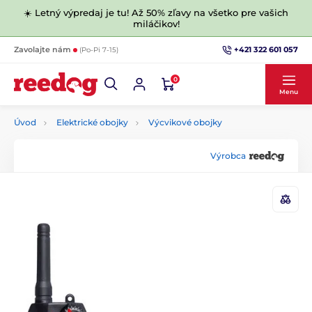
☀️ Letný výpredaj je tu! Až 50% zľavy na všetko pre vašich
miláčikov!
+421 322 601 057
Zavolajte nám
(Po-Pi 7-15)
0
Menu
Úvod
Elektrické obojky
Výcvikové obojky
Výrobca