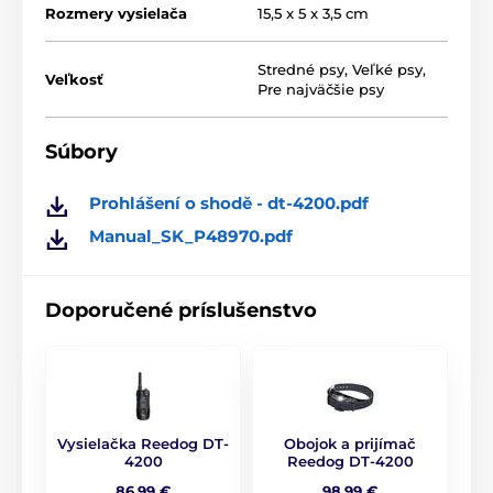
přijímač
Rozmery vysielača
15,5 x 5 x 3,5 cm
Pevný a kvalitní obojek vyrobený z plastu
Stredné psy
,
Veľké psy
,
Indikace nízkého stavu baterie
Veľkosť
Pre najväčšie psy
Pomocí funkce světla můžete najít domácího
mazlíčka na vzdálenost 200 - 300 metrů
Súbory
Prohlášení o shodě - dt-4200.pdf
Manual_SK_P48970.pdf
Typ korekcie
Výcvikový obojok Reedog DT-4200 s
funkciami
zvuku, vibrácie a kontinuálny
Doporučené príslušenstvo
a momentálny impulz v 99 úrovniach
a
LED svetlo.
Dosah obojku
Vysielačka Reedog DT-
Obojok a prijímač
Reedog DT-4200 vám pomôže trénovať
4200
Reedog DT-4200
Vášho psa bez použitia v
odítka do
86,99 €
98,99 €