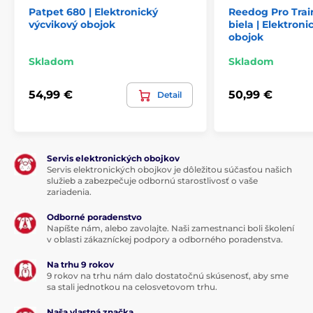
Patpet 680 | Elektronický
Reedog Pro Tra
výcvikový obojok
biela | Elektroni
obojok
Displej
Skladom
Skladom
Reedog DT-4200 má
kvalitný
podsvietený LCD displej
, vďaka ktorému
môžete psa trénovať ako vo dne, tak aj v
54,99 €
50,99 €
Detail
noci. Na displeji máte všetky ukazovatele - typ
korekcie, počet psov, silu korekcie a indikáciu stavu
nabitia / vybitia batérie.
Servis elektronických obojkov
Servis elektronických obojkov je dôležitou súčasťou našich
služieb a zabezpečuje odbornú starostlivosť o vaše
Vodotesnosť
zariadenia.
Prijímač Reedog DT-4200 je dodávaný s
Odborné poradenstvo
označením IPX7, ktorý je odolný proti
Napíšte nám, alebo zavolajte. Naši zamestnanci boli školení
krátkodobému ponoreniu do vody.
v oblasti zákazníckej podpory a odborného poradenstva.
Prijímač je chránený
proti krátkodobému ponoreniu
do vody až do hĺbky 1m pod vodnú hladinu po dobu
Na trhu 9 rokov
30 minút. Vysielačka je odolná proti silnému prúdu
9 rokov na trhu nám dalo dostatočnú skúsenosť, aby sme
striekajúcej vody nevadí sneh alebo bahno, ale
sa stali jednotkou na celosvetovom trhu.
nesmie dôjsť k ich ponorenie do vody.
Naša vlastná značka