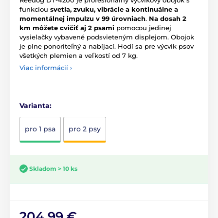
funkciou
svetla, zvuku, vibrácie a kontinuálne a
momentálnej impulzu v 99
úrovniach
.
Na dosah 2
km môžete cvičiť aj 2 psami
pomocou jedinej
vysielačky vybavené podsvieteným displejom. Obojok
je plne ponoriteľný a nabíjací. Hodí sa pre výcvik psov
všetkých plemien a veľkostí od 7 kg.
Viac informácií ›
Varianta:
pro 1 psa
pro 2 psy
Skladom > 10 ks
204,99 €