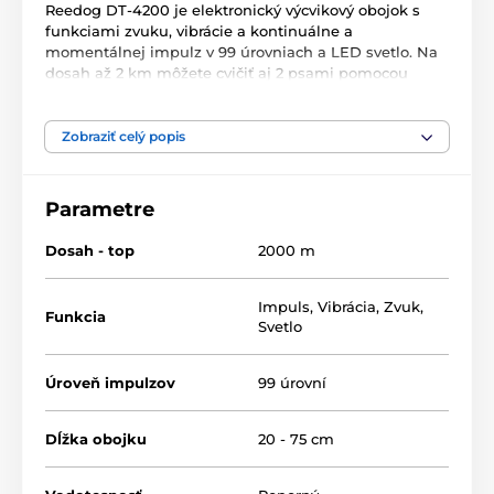
Reedog
DT
-
4200
je elektronický
výcvikový
obojok
s
funkciami
zvuku
,
vibrácie
a
kontinuálne
a
momentálnej
impulz
v
99
úrovniach a
LED
svetlo
.
Na
dosah
až
2
km
môžete
cvičiť
aj
2
psami
pomocou
jedinej
vysielačky
vybavené
podsvieteným
displejom
.
Zariadenie je
ponoriteľné
a nabíjací
.
Zobraziť celý popis
Parametre
Dosah - top
2000 m
Impuls
,
Vibrácia
,
Zvuk
,
Funkcia
Svetlo
Úroveň impulzov
99 úrovní
Dĺžka obojku
20 - 75 cm