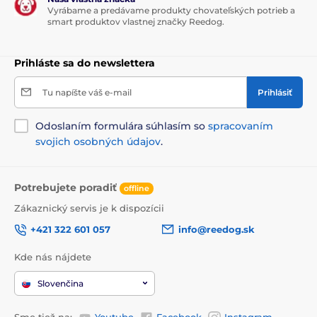
Vyrábame a predávame produkty chovateľských potrieb a
smart produktov vlastnej značky Reedog.
Dĺžka obojku
Reedog DT-4200 má
veľmi pevný a
Prihláste sa do newslettera
kvalitné obojok vyrobený z plastu.
Psíkovi nerobí jeho nosenie problém a
Tu napíšte váš e-mail
Prihlásiť
dobre drží na krku. Dĺžka obojku je nastaviteľná od 20
až do 75 cm. Šírka obojku je 2,5 cm.
Odoslaním formulára súhlasím so
spracovaním
svojich osobných údajov
.
Váha a rozmery
Potrebujete poradiť
offline
Vysielačka
má výšku 15.5 cm, šírku 5 cm,
Zákaznický servis je k dispozícii
hĺbku 3.5cm a jej váha je 91 gramov.
Prijímač
má šírku 3.5 cm, výšku 9 cm a
+421 322 601 057
info@reedog.sk
hĺbku 3 cm a jeho váha je 161 gramov. Kovové
kontaktné body 9 a 14 mm.
Kde nás nájdete
Slovenčina
Technické špecifikácie sa môžu zmeniť bez
Sme tiež na:
Youtube
Facebook
Instagram