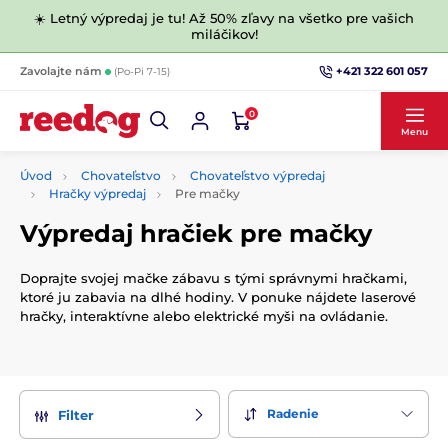
☀️ Letný výpredaj je tu! Až 50% zľavy na všetko pre vašich
miláčikov!
+421 322 601 057
Zavolajte nám
(Po-Pi 7-15)
0
Menu
Úvod
Chovateľstvo
Chovateľstvo výpredaj
Hračky výpredaj
Pre mačky
Výpredaj hračiek pre mačky
Doprajte svojej mačke zábavu s tými správnymi hračkami,
ktoré ju zabavia na dlhé hodiny. V ponuke nájdete laserové
hračky, interaktívne alebo elektrické myši na ovládanie.
Radenie
Filter