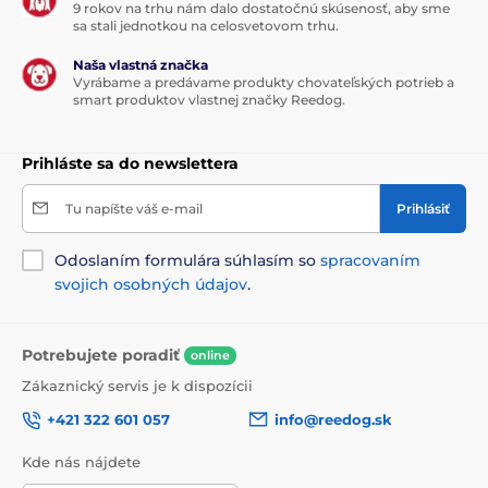
9 rokov na trhu nám dalo dostatočnú skúsenosť, aby sme
sa stali jednotkou na celosvetovom trhu.
Naša vlastná značka
Vyrábame a predávame produkty chovateľských potrieb a
smart produktov vlastnej značky Reedog.
Prihláste sa do newslettera
Tu napíšte váš e-mail
Prihlásiť
Odoslaním formulára súhlasím so
spracovaním
svojich osobných údajov
.
Potrebujete poradiť
online
Zákaznický servis je k dispozícii
+421 322 601 057
info@reedog.sk
Kde nás nájdete