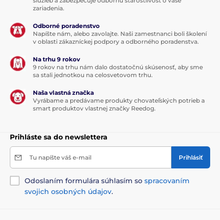
služieb a zabezpečuje odbornú starostlivosť o vaše
zariadenia.
Odborné poradenstvo
Napíšte nám, alebo zavolajte. Naši zamestnanci boli školení
v oblasti zákazníckej podpory a odborného poradenstva.
Na trhu 9 rokov
9 rokov na trhu nám dalo dostatočnú skúsenosť, aby sme
sa stali jednotkou na celosvetovom trhu.
Naša vlastná značka
Vyrábame a predávame produkty chovateľských potrieb a
smart produktov vlastnej značky Reedog.
Prihláste sa do newslettera
Tu napíšte váš e-mail
Prihlásiť
Odoslaním formulára súhlasím so
spracovaním
svojich osobných údajov
.