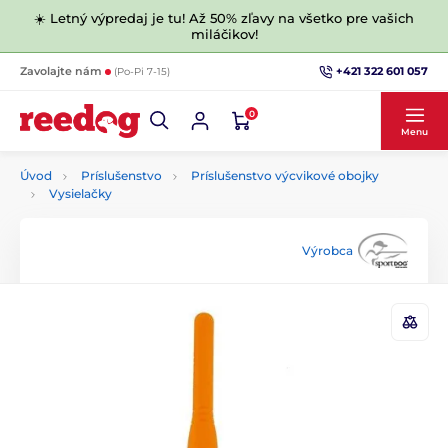
☀️ Letný výpredaj je tu! Až 50% zľavy na všetko pre vašich
miláčikov!
+421 322 601 057
Zavolajte nám
(Po-Pi 7-15)
0
Menu
Úvod
Príslušenstvo
Príslušenstvo výcvikové obojky
Vysielačky
Výrobca