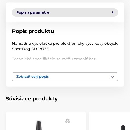
Popis a parametre
Popis produktu
Náhradná vysielačka pre elektronický výcvikový obojok
SportDog SD-1875E.
Technické špecifikácie sa môžu zmeniť bez
predchádzajúceho upozornenia. Obrázky majú len
ilustračný charakter.
Zobraziť celý popis
Produkt je zaradený v kategóriách
Súvisiace produkty
Príslušenstvo výcvikové obojky
Vysielačky
SportDog