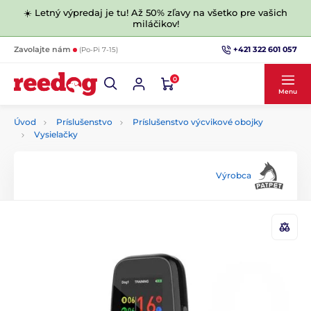
☀️ Letný výpredaj je tu! Až 50% zľavy na všetko pre vašich
miláčikov!
+421 322 601 057
Zavolajte nám
(Po-Pi 7-15)
0
Menu
Úvod
Príslušenstvo
Príslušenstvo výcvikové obojky
Vysielačky
Výrobca