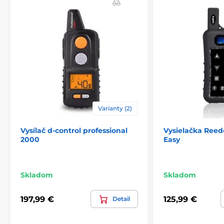
Produkt je zaradený v kategóriách
Príslušenstvo výcvikové obojky
Vysielačky
Vysielačky Patpet
Varianty (2)
Vysílač d‑control professional
Vysielačka Ree
2000
Easy
Skladom
Skladom
197,99 €
125,99 €
Detail