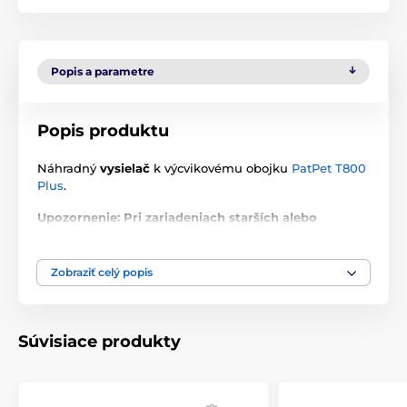
Popis a parametre
Popis produktu
Náhradný
vysielač
k výcvikovému obojku
PatPet T800
Plus
.
Upozornenie: Pri zariadeniach starších alebo
zakúpených u iného predajcu môže dôjsť k
problému s párovaním zariadení z dôvodu
rozdielnych frekvencií! Frekvenciu nie je možné
Zobraziť celý popis
prenastaviť.
Technické špecifikácie sa môžu zmeniť bez
výslovného upozornenia. Obrázky majú iba ilustračný
Súvisiace produkty
charakter.