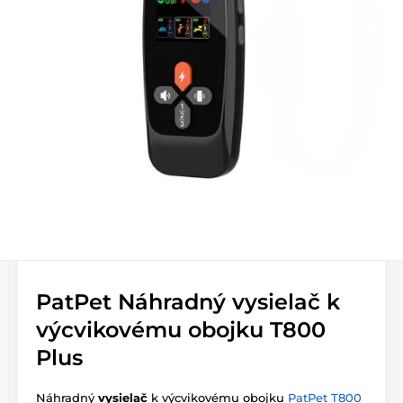
PatPet Náhradný vysielač k
výcvikovému obojku T800
Plus
Náhradný
vysielač
k výcvikovému obojku
PatPet T800