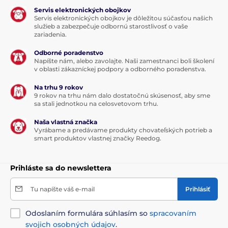
Servis elektronických obojkov
Servis elektronických obojkov je dôležitou súčasťou našich
služieb a zabezpečuje odbornú starostlivosť o vaše
zariadenia.
Odborné poradenstvo
Napíšte nám, alebo zavolajte. Naši zamestnanci boli školení
v oblasti zákazníckej podpory a odborného poradenstva.
Na trhu 9 rokov
9 rokov na trhu nám dalo dostatočnú skúsenosť, aby sme
sa stali jednotkou na celosvetovom trhu.
Naša vlastná značka
Vyrábame a predávame produkty chovateľských potrieb a
smart produktov vlastnej značky Reedog.
Prihláste sa do newslettera
Tu napíšte váš e-mail
Prihlásiť
Odoslaním formulára súhlasím so
spracovaním
svojich osobných údajov
.