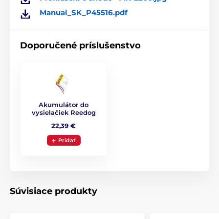
Vysielačky
Manual_SK_P45516.pdf
Vysielačky pre výcvikové obojky Reedog
Doporučené príslušenstvo
Akumulátor do
vysielačiek Reedog
22,39 €
Pridať
Súvisiace produkty