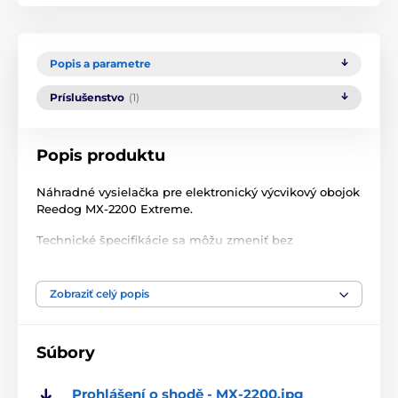
Popis a parametre
Príslušenstvo
(1)
Popis produktu
Náhradné vysielačka pre elektronický výcvikový obojok
Reedog MX-2200 Extreme.
Technické špecifikácie sa môžu zmeniť bez
predchádzajúceho upozornenia. Obrázky majú len
ilustračný charakter.
Zobraziť celý popis
Produkt je zaradený v kategóriách
Súbory
Príslušenstvo výcvikové obojky
Prohlášení o shodě - MX-2200.jpg