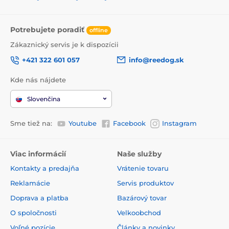
Potrebujete poradiť
offline
Zákaznický servis je k dispozícii
+421 322 601 057
info@reedog.sk
Kde nás nájdete
Slovenčina
Sme tiež na:
Youtube
Facebook
Instagram
Viac informácií
Naše služby
Kontakty a predajňa
Vrátenie tovaru
Reklamácie
Servis produktov
Doprava a platba
Bazárový tovar
O spoločnosti
Velkoobchod
Voľné pozície
Články a novinky