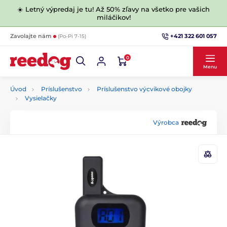
☀️ Letný výpredaj je tu! Až 50% zľavy na všetko pre vašich
miláčikov!
+421 322 601 057
Zavolajte nám
(Po-Pi 7-15)
0
Menu
Úvod
Príslušenstvo
Príslušenstvo výcvikové obojky
Vysielačky
Výrobca