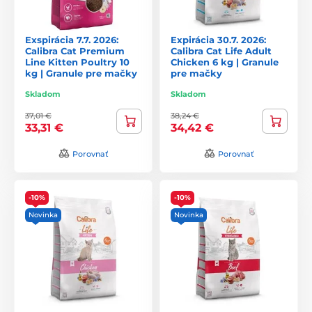
Exspirácia 7.7. 2026:
Expirácia 30.7. 2026:
Calibra Cat Premium
Calibra Cat Life Adult
Line Kitten Poultry 10
Chicken 6 kg | Granule
kg | Granule pre mačky
pre mačky
Skladom
Skladom
37,01 €
38,24 €
33,31 €
34,42 €
Porovnať
Porovnať
-10%
-10%
Novinka
Novinka