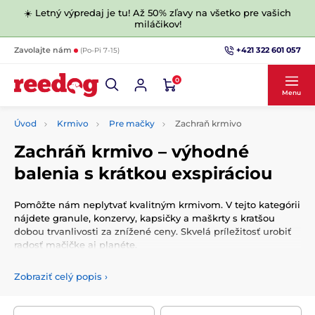
☀️ Letný výpredaj je tu! Až 50% zľavy na všetko pre vašich
miláčikov!
+421 322 601 057
Zavolajte nám
(Po-Pi 7-15)
0
Menu
Úvod
Krmivo
Pre mačky
Zachraň krmivo
Zachráň krmivo – výhodné
balenia s krátkou exspiráciou
Pomôžte nám neplytvať kvalitným krmivom. V tejto kategórii
nájdete granule, konzervy, kapsičky a maškrty s kratšou
dobou trvanlivosti za znížené ceny. Skvelá príležitosť urobiť
radosť mačičke aj planéte.
Zobraziť celý popis
›