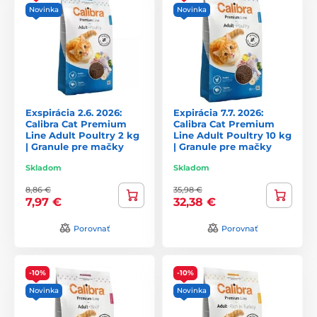
Novinka
Novinka
Exspirácia 2.6. 2026:
Expirácia 7.7. 2026:
Calibra Cat Premium
Calibra Cat Premium
Line Adult Poultry 2 kg
Line Adult Poultry 10 kg
| Granule pre mačky
| Granule pre mačky
Skladom
Skladom
8,86 €
35,98 €
7,97 €
32,38 €
Porovnať
Porovnať
-10%
-10%
Novinka
Novinka