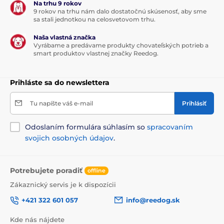
Na trhu 9 rokov
9 rokov na trhu nám dalo dostatočnú skúsenosť, aby sme
sa stali jednotkou na celosvetovom trhu.
Naša vlastná značka
Vyrábame a predávame produkty chovateľských potrieb a
smart produktov vlastnej značky Reedog.
Prihláste sa do newslettera
Tu napíšte váš e-mail
Prihlásiť
Odoslaním formulára súhlasím so
spracovaním
svojich osobných údajov
.
Potrebujete poradiť
offline
Zákaznický servis je k dispozícii
+421 322 601 057
info@reedog.sk
Kde nás nájdete