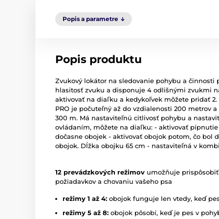
Popis a parametre
Popis produktu
Zvukový lokátor na sledovanie pohybu a činnosti 
hlasitosť zvuku a disponuje 4 odlišnými zvukmi 
aktivovať na diaľku a kedykoľvek môžete pridať 2
PRO je počuteľný až do vzdialenosti 200 metrov a
300 m. Má nastaviteľnú citlivosť pohybu a nastavi
ovládaním, môžete na diaľku: - aktivovať pípnutie n
dočasne obojek - aktivovať obojok potom, čo bol 
obojok. Dĺžka obojku 65 cm - nastaviteľná v kombi
12 prevádzkových režimov
umožňuje prispôsobiť
požiadavkov a chovaniu vašeho psa
režimy 1 až 4:
obojok funguje len vtedy, keď pes
režimy 5 až 8:
obojok pôsobí, keď je pes v pohyb