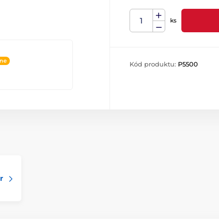
ks
ine
Kód produktu:
P5500
r