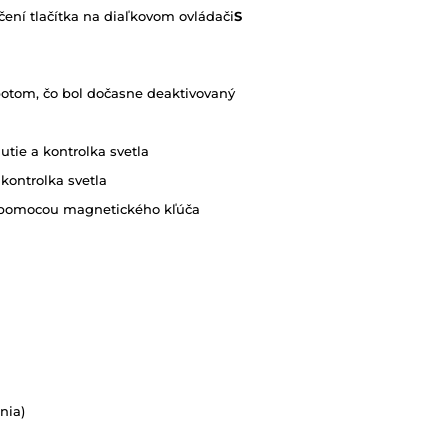
čení tlačítka na diaľkovom ovládači
S
potom, čo bol dočasne deaktivovaný
utie a kontrolka svetla
 kontrolka svetla
mu pomocou magnetického kľúča
nia)