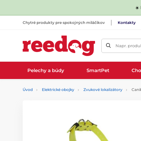
☀️
Chytré produkty pre spokojných miláčikov
Kontakty
Napr. produk
Pelechy a búdy
SmartPet
Cho
Úvod
Elektrické obojky
Zvukové lokalizátory
Cani