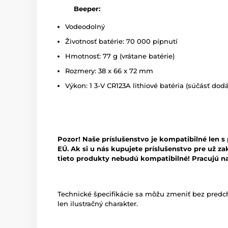
Beeper:
Vodeodolný
Životnosť batérie: 70 000 pípnutí
Hmotnosť: 77 g (vrátane batérie)
Rozmery: 38 x 66 x 72 mm
Výkon: 1 3-V CR123A lithiové batéria (súčásť dod
Pozor! Naše príslušenstvo je kompatibilné len
EÚ. Ak si u nás kupujete príslušenstvo pre už 
tieto produkty nebudú kompatibilné! Pracujú na
Technické špecifikácie sa môžu zmeniť bez pred
len ilustračný charakter.