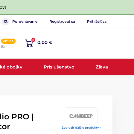
ov!
Porovnávanie
Registrovať sa
Prihlásiť sa
0
offline
0,00 €
-15)
cké obojky
Príslušenstvo
Zľava
io PRO |
tor
Zobraziť ďalšie produkty ›