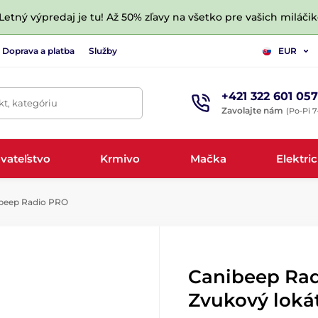
 Letný výpredaj je tu! Až 50% zľavy na všetko pre vašich miláčik
Doprava a platba
Služby
EUR
+421 322 601 057
t, kategóriu
Zavolajte nám
(Po-Pi 7
vateľstvo
Krmivo
Mačka
Elektri
beep Radio PRO
Canibeep Rad
Zvukový loká