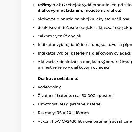
režimy 9 až 12:
obojok vydá pípnutie len pri stla
diaľkovým ovládaním, môžete na diaľku:
aktivovať pípnutie na obojku, aby ste našli psa
deaktivovať dočasne obojok - aktivovať obojok 
celkom vypnúť obojok
Indikátor vybitej batérie na obojku: ozve sa pípn
Indikátor vybitej batérie na diaľkovom ovládači:
Aktivácia / deaktivácia obojku a výberu reži
umiestneného v diaľkovom ovládači
Diaľkové ovládanie:
Vodeodolný
Životnosť batérie: cca. 50 000 spustení
Hmotnosť: 40 g (vrátane batérie)
Rozmery: 96 x 40 x 18 mm
Výkon: 1 3-V CR2430 lithiová batéria (súčasť bale