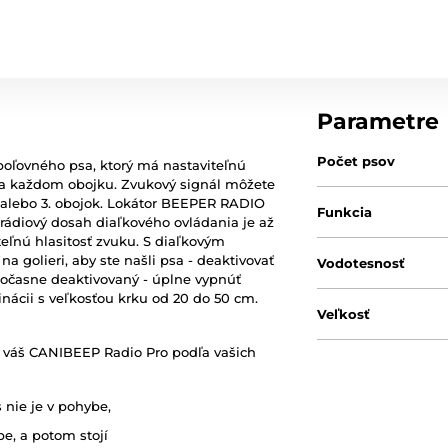
Parametre
Počet psov
poľovného psa, ktorý má nastaviteľnú
na každom obojku. Zvukový signál môžete
. alebo 3. obojok. Lokátor BEEPER RADIO
Funkcia
 rádiový dosah diaľkového ovládania je až
teľnú hlasitosť zvuku. S diaľkovým
a golieri, aby ste našli psa - deaktivovať
Vodotesnosť
dočasne deaktivovaný - úplne vypnúť
nácii s veľkosťou krku od 20 do 50 cm.
Veľkosť
 váš CANIBEEP Radio Pro podľa vašich
 nie je v pohybe,
e, a potom stojí