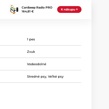
Canibeep Radio PRO
K nákupu
164,81 €
1 pes
Zvuk
Vodeodolné
Stredné psy
,
Veľké psy