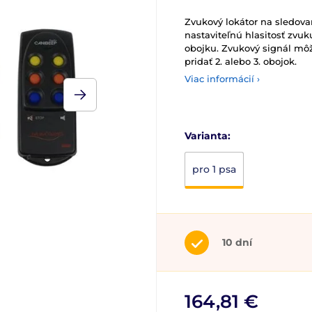
Zvukový lokátor na sledova
nastaviteľnú hlasitosť zv
obojku. Zvukový signál môž
pridať 2. alebo 3. obojok.
Viac informácií ›
Varianta:
pro 1 psa
10 dní
164,81 €