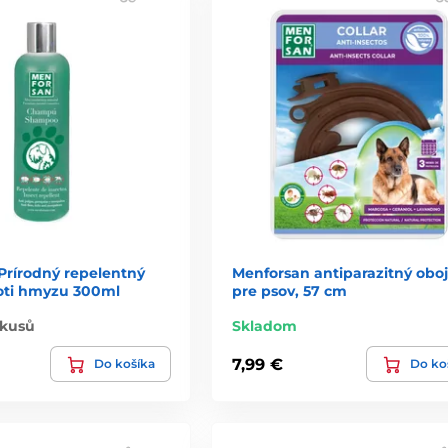
Prírodný repelentný
Menforsan antiparazitný obo
oti hmyzu 300ml
pre psov, 57 cm
 kusů
Skladom
7,99 €
Do košíka
Do ko