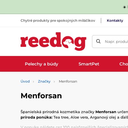
☀️
Chytré produkty pre spokojných miláčikov
Kontakty
Napr. produk
Pelechy a búdy
SmartPet
Cho
Úvod
Značky
Menforsan
Menforsan
Španielská prírodná kozmetika značky
Menforsan
určená
príroda ponúka:
Tea tree, Aloe vera, Arganový olej a ďal
V ponuke nájdete cez 100 najrôznejších špecializovanýc