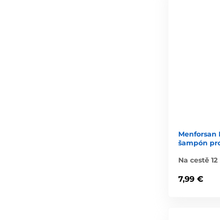
Menforsan 
šampón pr
Na cestě 12
7,99 €