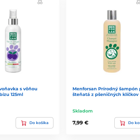
voňavka s vôňou
Menforsan Prírodný šampón 
bízu 125ml
šteňatá z pšeničných klíčkov
Skladom
7,99 €
Do košíka
Do ko