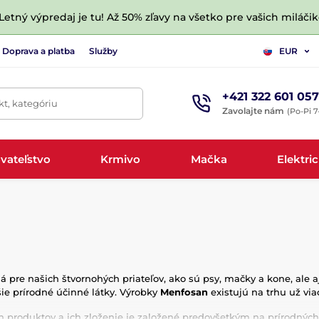
 Letný výpredaj je tu! Až 50% zľavy na všetko pre vašich miláčik
Doprava a platba
Služby
EUR
+421 322 601 057
t, kategóriu
Zavolajte nám
(Po-Pi 7
vateľstvo
Krmivo
Mačka
Elektri
 pre našich štvornohých priateľov, ako sú psy, mačky a kone, ale aj
šie prírodné účinné látky. Výrobky
Menfosan
existujú na trhu už vi
h produktov a ich zloženie je založené predovšetkým na prírodných