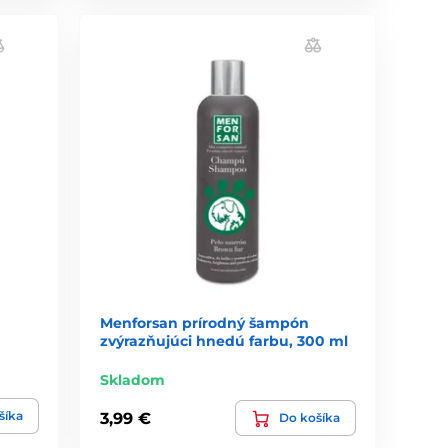
Menforsan prírodný šampón
zvýrazňujúci hnedú farbu, 300 ml
Skladom
šíka
3,99 €
Do košíka