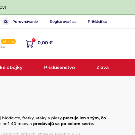
ov!
Porovnávanie
Registrovať sa
Prihlásiť sa
0
offline
0,00 €
-15)
cké obojky
Príslušenstvo
Zľava
 hlodavce, fretky, vtáky a plazy
pracuje len s tým, čo
ac než 40 rokov a
predávajú sa po celom svete.
 účinných látkach, ktoré sa kombinujú s