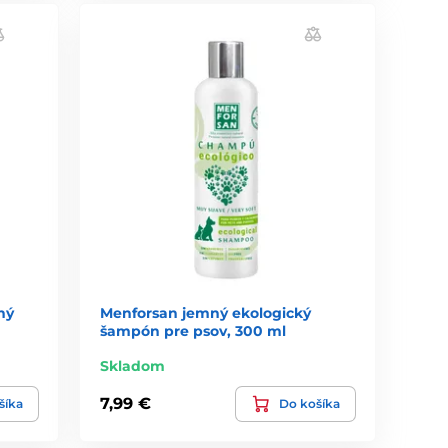
ný
Menforsan jemný ekologický
šampón pre psov, 300 ml
Skladom
7,99 €
šíka
Do košíka