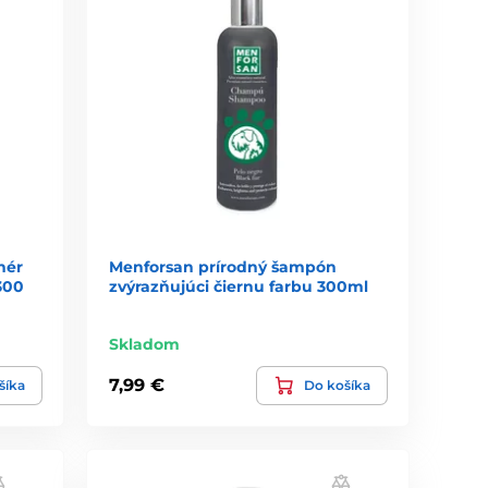
nér
Menforsan prírodný šampón
300
zvýrazňujúci čiernu farbu 300ml
Skladom
7,99 €
šíka
Do košíka