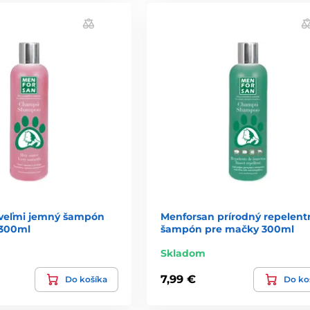
veľmi jemný šampón
Menforsan prírodný repelent
 300ml
šampón pre mačky 300ml
Skladom
7,99 €
Do košíka
Do ko