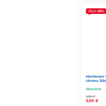
Zľava
-50%
Menforsan 
citrónu 125
Skladom
5,99 €
3,00 €