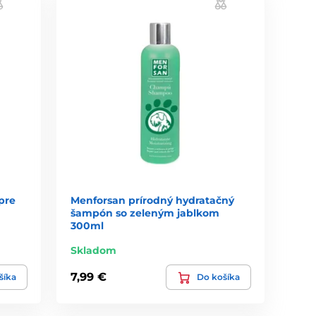
pre
Menforsan prírodný hydratačný
šampón so zeleným jablkom
300ml
Skladom
7,99 €
šíka
Do košíka