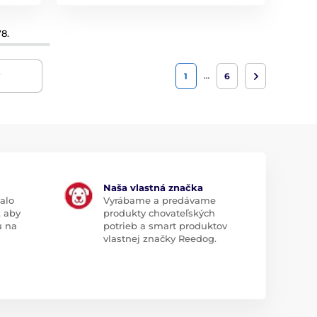
8.
y
…
1
6
Naša vlastná značka
alo
Vyrábame a predávame
, aby
produkty chovateľských
u na
potrieb a smart produktov
vlastnej značky Reedog.