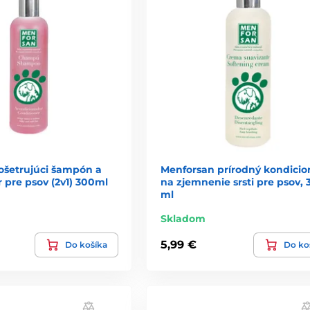
ošetrujúci šampón a
Menforsan prírodný kondicio
 pre psov (2v1) 300ml
na zjemnenie srsti pre psov, 
ml
Skladom
5,99 €
Do košíka
Do ko