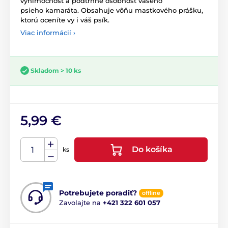
výnimočnosť a podtrhne osobnosť vašeho
psieho kamaráta. Obsahuje vôňu mastkového prášku,
ktorú oceníte vy i váš psík.
Viac informácií ›
Skladom > 10 ks
5,99 €
Do košíka
ks
Potrebujete poradiť?
offline
Zavolajte na
+421 322 601 057