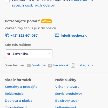
Odoslaním formulára súhlasím so
spracovaním
svojich osobných údajov
.
Potrebujete poradiť
offline
Zákaznický servis je k dispozícii
+421 322 601 057
info@reedog.sk
Kde nás nájdete
Slovenčina
Sme tiež na:
Youtube
Facebook
Instagram
Viac informácií
Naše služby
Kontakty a predajňa
Vrátenie tovaru
Reklamácie
Servis produktov
Doprava a platba
Bazárový tovar
O spoločnosti
Velkoobchod