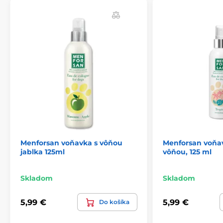
Technické špecifikácie sa môžu zmeniť bez
predchádzajúceho upozornenia. Obrázky majú len
ilustračný charakter.
Produkt je zaradený v kategóriách
Kozmetika
Chovateľstvo
Kozmetika
Pre psov
Starostlivosť o kožu a srsť
Parfémy
Menforsan voňavka s vôňou
Menforsan voňav
jablka 125ml
vôňou, 125 ml
Skladom
Skladom
5,99 €
5,99 €
Do košíka