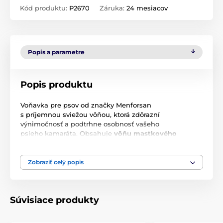
Kód produktu:
P2670
Záruka:
24 mesiacov
Popis a parametre
Popis produktu
Voňavka pre psov od značky Menforsan
s príjemnou sviežou vôňou, ktorá zdôrazní
výnimočnosť a podtrhne osobnosť vašeho
psieho kamaráta. Obsahuje
vôňu mastkového
prášku,
ktorú oceníte vy i váš psík. Táto voňavka pre
psov od značky Menforsan má príjemný
deodoračný
účinok,
takže srsť vašeho psa vydrží dlho voňavá.
Zobraziť celý popis
Naviac je veľmi šetrná k citlivej psej pokožke a
samotnému čuchu psa. Samozrejmosťou je neutrálne
pH, takže nehrozí žiadne podráždenie kože ani čuchu.
Súvisiace produkty
Objem: 125 ml