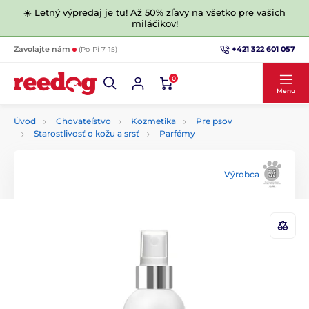
☀️ Letný výpredaj je tu! Až 50% zľavy na všetko pre vašich
miláčikov!
+421 322 601 057
Zavolajte nám
(Po-Pi 7-15)
0
Menu
Úvod
Chovateľstvo
Kozmetika
Pre psov
Starostlivosť o kožu a srsť
Parfémy
Výrobca