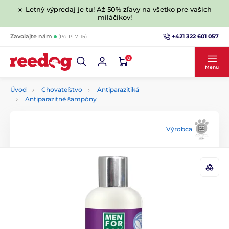
☀️ Letný výpredaj je tu! Až 50% zľavy na všetko pre vašich
miláčikov!
+421 322 601 057
Zavolajte nám
(Po-Pi 7-15)
0
Menu
Úvod
Chovateľstvo
Antiparazitiká
Antiparazitné šampóny
Výrobca