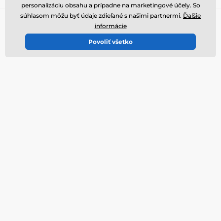
personalizáciu obsahu a prípadne na marketingové účely. So
súhlasom môžu byť údaje zdieľané s našimi partnermi.
Ďalšie
Potrebujete poradiť
online
informácie
Zákaznický servis je k dispozícii
Povoliť všetko
+421 322 601 057
info@reedog.sk
Kde nás nájdete
Slovenčina
Sme tiež na:
Youtube
Facebook
Instagram
Viac informácií
Naše služby
Kontakty a predajňa
Vrátenie tovaru
Reklamácie
Servis produktov
Doprava a platba
Bazárový tovar
O spoločnosti
Velkoobchod
Voľné pozície
Články a novinky