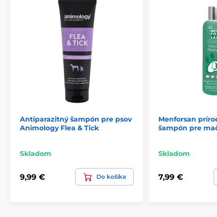
Produkt je zaradený v kategóriách
Šampóny pre psov Menforsan
Chovateľstvo
Kozmetika
Pre psov
Starostlivosť o kožu a srsť
Šampóny
Antiparazitiká
Antiparazitné šampóny
Kozmetika
Antiparazitný šampón pre psov
Menforsan príro
Animology Flea & Tick
šampón pre ma
Skladom
Skladom
9,99 €
7,99 €
Do košíka