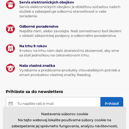
Servis elektronických obojkov
Servis elektronických obojkov je dôležitou súčasťou našich
služieb a zabezpečuje odbornú starostlivosť o vaše
zariadenia.
Odborné poradenstvo
Napíšte nám, alebo zavolajte. Naši zamestnanci boli školení
v oblasti zákazníckej podpory a odborného poradenstva.
Na trhu 9 rokov
9 rokov na trhu nám dalo dostatočnú skúsenosť, aby sme
sa stali jednotkou na celosvetovom trhu.
Naša vlastná značka
Vyrábame a predávame produkty chovateľských potrieb a
smart produktov vlastnej značky Reedog.
Prihláste sa do newslettera
Tu napíšte váš e-mail
Prihlásiť
Nastavenia súborov cookie
Odoslaním formulára súhlasím so
spracovaním
Na tejto webovej lokalite používame súbory cookie na
svojich osobných údajov
.
zabezpečenie jej správneho fungovania, analýzu návštevnosti,