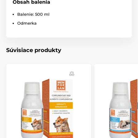
Obsah balenia
hrubý proteín ᐸ 0,1 % w/w
Balenie: 500 ml
surový tuk 99,6 % hm.
Odmerka
hrubá vláknina 0,18 % hm.
popol 0,03 % hm.
Súvisiace produkty
Výživové doplnkové látky
: taurín 120mg/kgv
Technické špecifikácie sa môžu zmeniť bez
predchádzajúceho upozornenia. Obrázky majú len
ilustračný charakter.
Produkt je zaradený v kategóriách
Chovateľstvo
Krmivo
Vitamíny a liečivá
Vitamíny pre psov