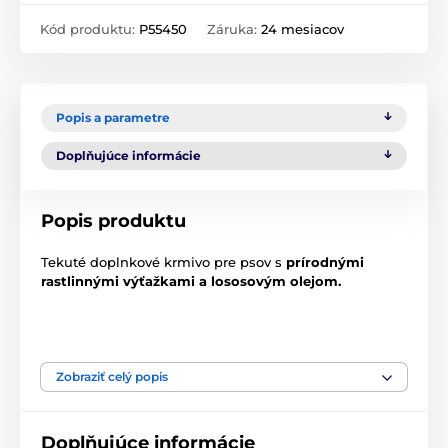
Kód produktu:
P55450
Záruka:
24 mesiacov
Popis a parametre
Doplňujúce informácie
Popis produktu
Tekuté doplnkové krmivo pre psov s
prírodnými
rastlinnými výťažkami a lososovým olejom.
Obsahuje ženšen, taurín, diabolský pazúr, kurkumu,
lopúch a lososový olej
. Ženšen a taurín dodávajú
Zobraziť celý popis
energiu a vitalitu starším zvieratám.
Kurkuma a čertov pazúr zlepšujú pohyblivosť a
Doplňujúce informácie
pružnosť kĺbov psov a mačiek. Lopúch optimalizuje