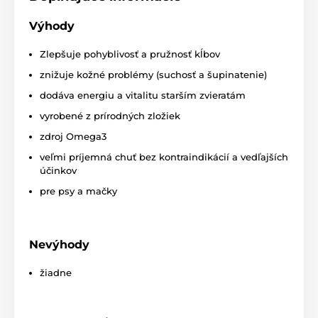
správnu výživu kože v prípade jej vysušenia a
šupinatenia. Lososový olej dodáva výrobku
omega 3
Výhody
mastné kyseliny
a vynikajúcu chutnosť.
Zlepšuje pohyblivosť a pružnosť kĺbov
znižuje kožné problémy (suchosť a šupinatenie)
dodáva energiu a vitalitu starším zvieratám
Dávkovanie
: Pridajte nasledujúce množstvo do
vyrobené z prírodných zložiek
bežného krmiva
raz denne počas 4 týždňov
zdroj Omega3
(pomocou priloženej odmerky)
veľmi príjemná chuť bez kontraindikácií a vedľajších
domáce zvieratá do 5 kg - 2,5 ml/deň
účinkov
domáce zvieratá od 5 do 10 kg - 5 ml/deň
pre psy a mačky
domáce zvieratá od 10 do 15 kg - 7,5 ml/deň
domáce zvieratá nad 15 kg - 10 ml/deň
Nevýhody
žiadne
Analytické zloženie
:
vlhkosť ᐸ 0,01 % hm.