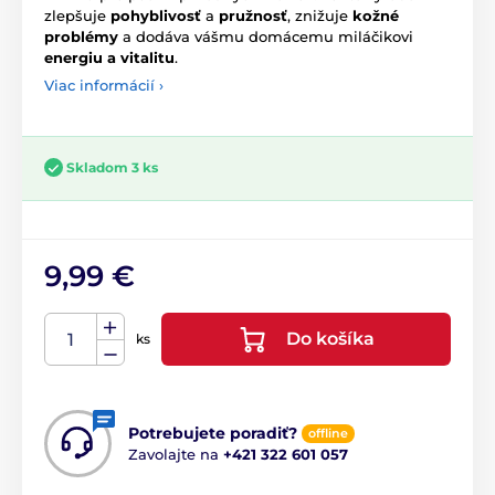
zlepšuje
pohyblivosť
a
pružnosť
, znižuje
kožné
problémy
a dodáva vášmu domácemu miláčikovi
energiu a vitalitu
.
Viac informácií ›
Skladom 3 ks
9,99 €
Do košíka
ks
Potrebujete poradiť?
offline
Zavolajte na
+421 322 601 057