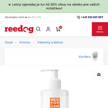
☀️ Letný výpredaj je tu! Až 50% zľavy na všetko pre vašich
miláčikov!
+421 322 601 057
Zavolajte nám
(Po-Pi 7-15)
0
Menu
Úvod
Krmivo
Vitamíny a liečivá
Výrobca