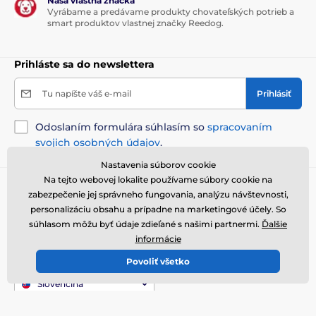
Naša vlastná značka
Vyrábame a predávame produkty chovateľských potrieb a
smart produktov vlastnej značky Reedog.
Prihláste sa do newslettera
Tu napíšte váš e-mail
Prihlásiť
Odoslaním formulára súhlasím so
spracovaním
svojich osobných údajov
.
Nastavenia súborov cookie
Na tejto webovej lokalite používame súbory cookie na
Potrebujete poradiť
offline
zabezpečenie jej správneho fungovania, analýzu návštevnosti,
Zákaznický servis je k dispozícii
personalizáciu obsahu a prípadne na marketingové účely. So
súhlasom môžu byť údaje zdieľané s našimi partnermi.
Ďalšie
+421 322 601 057
info@reedog.sk
informácie
Kde nás nájdete
Povoliť všetko
Slovenčina