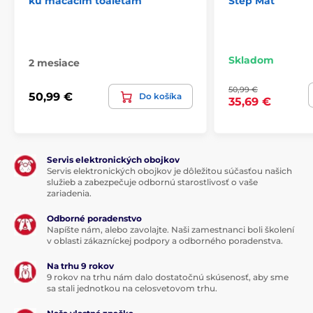
ku mačacím toaletám
Step Mat
gumové úchytky
na spodnej strane rampy. Postranné
lišty prístupovej rampy a texturovaný povrch
zabraňujú
roztrúseniu steliva
po okolí. Pre váš estetický a
udržiavaný domov s mačacím maznáčikom!
Skladom
2 mesiace
50,99 €
50,99 €
Do košíka
35,69 €
Technické špecifikácie sa môžu zmeniť bez
predchádzajúceho upozornenia. Obrázky majú len
ilustračný charakter.
Servis elektronických obojkov
Servis elektronických obojkov je dôležitou súčasťou našich
služieb a zabezpečuje odbornú starostlivosť o vaše
Produkt je zaradený v kategóriách
zariadenia.
Príslušenstvo záchody
% Príslušenstvo
Odborné poradenstvo
Napíšte nám, alebo zavolajte. Naši zamestnanci boli školení
v oblasti zákazníckej podpory a odborného poradenstva.
Na trhu 9 rokov
9 rokov na trhu nám dalo dostatočnú skúsenosť, aby sme
sa stali jednotkou na celosvetovom trhu.