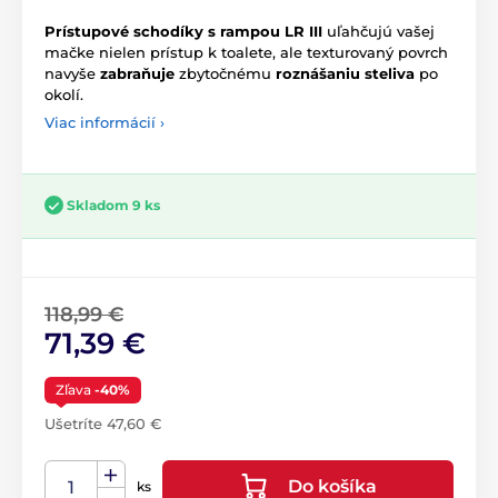
Prístupové schodíky s rampou LR III
uľahčujú vašej
mačke nielen prístup k toalete, ale texturovaný povrch
navyše
zabraňuje
zbytočnému
roznášaniu steliva
po
okolí.
Viac informácií ›
Skladom 9 ks
118,99 €
71,39 €
Zľava
-40%
Ušetríte 47,60 €
Do košíka
ks