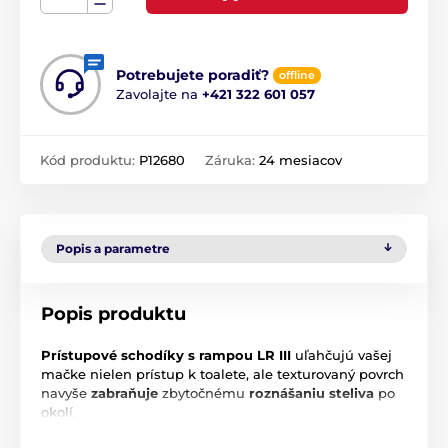
Potrebujete poradiť?
offline
Zavolajte na
+421 322 601 057
Kód produktu:
P12680
Záruka:
24 mesiacov
Popis a parametre
Popis produktu
Prístupové schodíky s rampou LR III
uľahčujú vašej
mačke nielen prístup k toalete, ale texturovaný povrch
navyše
zabraňuje
zbytočnému
roznášaniu steliva
po
okolí.