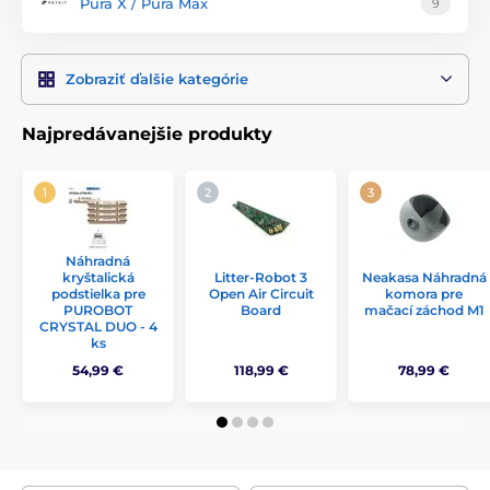
Pura X / Pura Max
9
Zobraziť ďalšie kategórie
Najpredávanejšie produkty
Náhradná
kryštalická
Litter-Robot 3
Neakasa Náhradná
podstielka pre
Open Air Circuit
komora pre
PUROBOT
Board
mačací záchod M1
CRYSTAL DUO - 4
ks
54,99 €
118,99 €
78,99 €