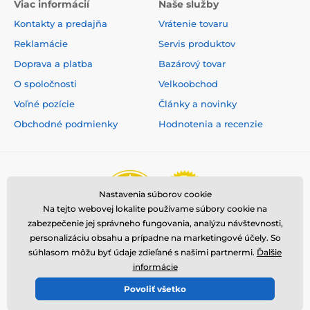
Viac informácií
Naše služby
Kontakty a predajňa
Vrátenie tovaru
Reklamácie
Servis produktov
Doprava a platba
Bazárový tovar
O spoločnosti
Velkoobchod
Voľné pozície
Články a novinky
Obchodné podmienky
Hodnotenia a recenzie
Nastavenia súborov cookie
Na tejto webovej lokalite používame súbory cookie na
zabezpečenie jej správneho fungovania, analýzu návštevnosti,
personalizáciu obsahu a prípadne na marketingové účely. So
súhlasom môžu byť údaje zdieľané s našimi partnermi.
Ďalšie
informácie
Povoliť všetko
© 2026 www.reedog.sk ⦁ E-shop vytvorila
SIMPLIA.cz