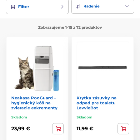
Radenie
Filter
Zobrazujeme 1-15 z 72 produktov
Neakasa PooGuard –
Krytka zásuvky na
hygienický kôš na
odpad pre toaletu
zvieracie exkrementy
LavvieBot
Skladom
Skladom
23,99 €
11,99 €