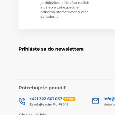
je dôležitou súčasťou našich
služieb a zabezpečuje
odbornú starostlivosť o vaše
zariadenia.
Prihláste sa do newslettera
Potrebujete poradiť
+421 322 601 057
info@
offline
Zavolajte nám
Po-Pi 7-15
alebo p
Kde nás nájdete