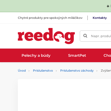
☀️
Chytré produkty pre spokojných miláčikov
Kontakty
Napr. produk
Pelechy a búdy
SmartPet
Cho
Úvod
Príslušenstvo
Príslušenstvo záchody
Zvýšen