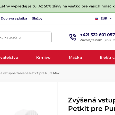
 Letný výpredaj je tu! Až 50% zľavy na všetko pre vašich miláčik
Doprava a platba
Služby
EUR
+421 322 601 057
t, kategóriu
Zavolajte nám
(Po-Pi 7
vateľstvo
Krmivo
Mačka
Elektri
á vstupná zábrana Petkit pre Pura Max
Zvýšená vstu
Petkit pre Pu