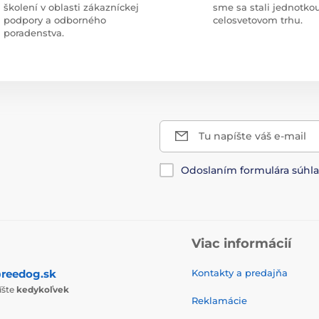
školení v oblasti zákazníckej
sme sa stali jednotko
podpory a odborného
celosvetovom trhu.
poradenstva.
Tu napíšte váš e-mail
Odoslaním formulára súhl
Viac informácií
reedog.sk
Kontakty a predajňa
íšte
kedykoľvek
Reklamácie