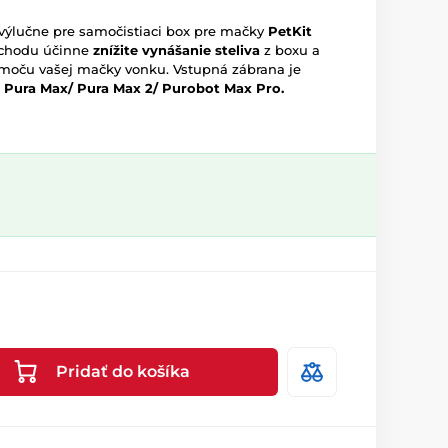
výlučne pre samočistiaci box pre mačky
PetKit
vchodu účinne
znížite vynášanie steliva
z boxu a
 moču vašej mačky vonku. Vstupná zábrana je
m
Pura Max/ Pura Max 2/ Purobot Max Pro.
Pridať do košíka