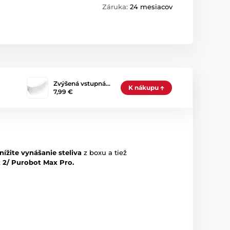
Záruka:
24 mesiacov
Zvýšená vstupná…
K nákupu
7,99 €
nížite vynášanie steliva
z boxu a tiež
 2/ Purobot Max Pro.