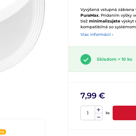
Vyvýšená vstupná zábrana 
PuraMax
. Pridaním výšky 
tiež
minimalizujete
výskyt
kompatibilná so systémo
Viac informácií ›
Skladom > 10 ks
7,99 €
ks
ine