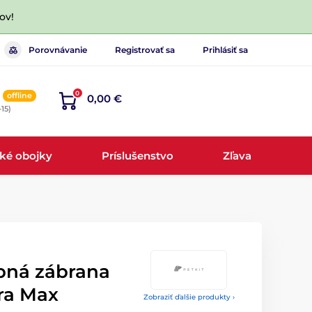
ov!
Porovnávanie
Registrovať sa
Prihlásiť sa
0
offline
0,00 €
-15)
cké obojky
Príslušenstvo
Zľava
pná zábrana
ra Max
Zobraziť ďalšie produkty ›