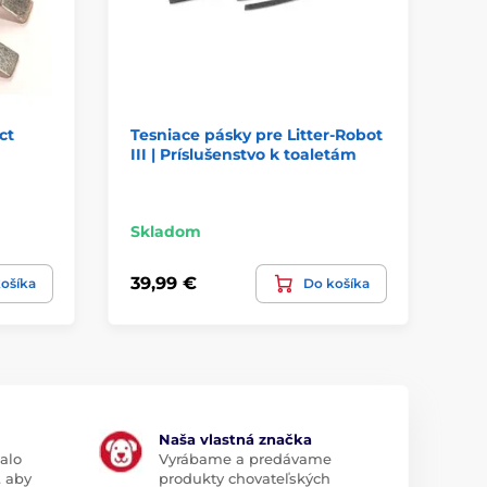
ct
Tesniace pásky pre Litter-Robot
Pe
III | Príslušenstvo k toaletám
Sm
do
ma
Skladom
Sk
39,99 €
23
ošíka
Do košíka
Naša vlastná značka
alo
Vyrábame a predávame
, aby
produkty chovateľských