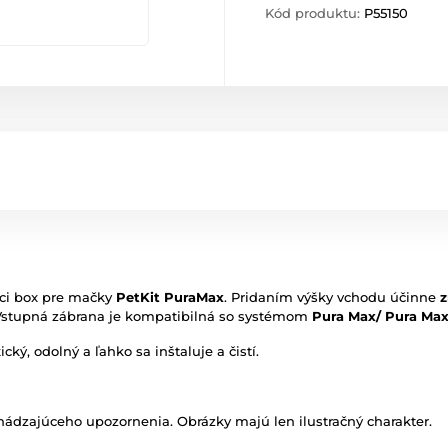
Kód produktu:
P55150
aci box pre mačky
PetKit PuraMax
. Pridaním výšky vchodu účinne
z
Vstupná zábrana je kompatibilná so systémom
Pura Max/ Pura Max
cký, odolný a ľahko sa inštaluje a čistí.
ádzajúceho upozornenia. Obrázky majú len ilustračný charakter.