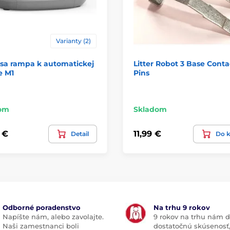
Varianty (2)
sa rampa k automatickej
Litter Robot 3 Base Conta
e M1
Pins
om
Skladom
 €
11,99 €
Detail
Do k
Odborné poradenstvo
Na trhu 9 rokov
Napíšte nám, alebo zavolajte.
9 rokov na trhu nám d
Naši zamestnanci boli
dostatočnú skúsenosť