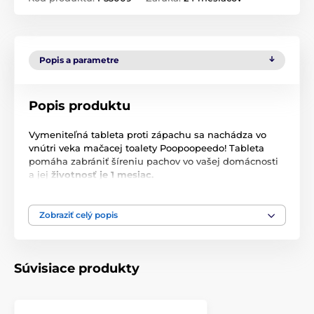
Popis a parametre
Popis produktu
Vymeniteľná tableta proti zápachu sa nachádza vo
vnútri veka mačacej toalety Poopoopeedo! Tableta
pomáha zabrániť šíreniu pachov vo vašej domácnosti
a jej
životnosť je 1 mesiac.
Technické špecifikácie sa môžu zmeniť bez
predchádzajúceho upozornenia. Obrázky majú len
Zobraziť celý popis
ilustračný charakter.
Súvisiace produkty
Produkt je zaradený v kategóriách
Príslušenstvo záchody