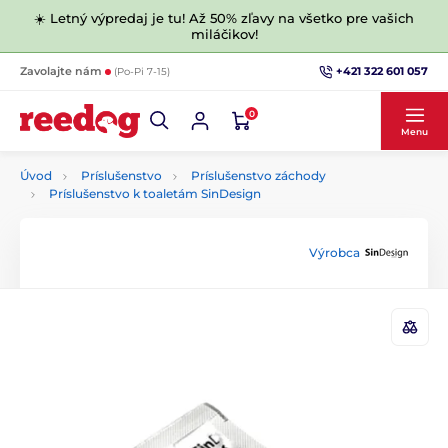
☀️ Letný výpredaj je tu! Až 50% zľavy na všetko pre vašich
miláčikov!
+421 322 601 057
Zavolajte nám
(Po-Pi 7-15)
0
Menu
Úvod
Príslušenstvo
Príslušenstvo záchody
Príslušenstvo k toaletám SinDesign
Výrobca