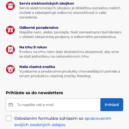
Servis elektronických obojkov
Servis elektronických obojkov je dôležitou súčasťou našich
služieb a zabezpečuje odbornú starostlivosť o vaše
zariadenia.
Odborné poradenstvo
Napíšte nám, alebo zavolajte. Naši zamestnanci boli školení
v oblasti zákazníckej podpory a odborného poradenstva.
Na trhu 9 rokov
9 rokov na trhu nám dalo dostatočnú skúsenosť, aby sme
sa stali jednotkou na celosvetovom trhu.
Naša vlastná značka
Vyrábame a predávame produkty chovateľských potrieb a
smart produktov vlastnej značky Reedog.
Prihláste sa do newslettera
Tu napíšte váš e-mail
Prihlásiť
Odoslaním formulára súhlasím so
spracovaním
svojich osobných údajov
.