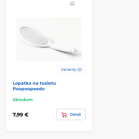
Príslušenstvo k toaletám SinDesign
Varianty (2)
Lopatka na toaletu
Poopoopeedo
Skladom
7,99 €
Detail