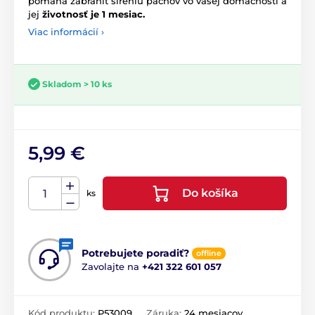
pomáha zabrániť šíreniu pachov vo vašej domácnosti a
jej
životnosť je 1 mesiac.
Viac informácií ›
Skladom > 10 ks
5,99 €
Do košíka
ks
Potrebujete poradiť?
offline
Zavolajte na
+421 322 601 057
Kód produktu:
P53009
Záruka:
24 mesiacov