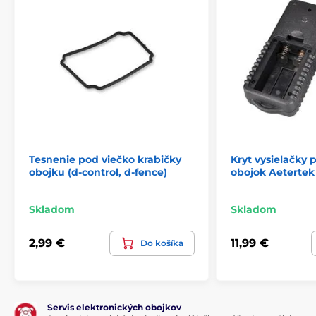
Tesnenie pod viečko krabičky
Kryt vysielačky 
obojku (d-control, d-fence)
obojok Aetertek
Skladom
Skladom
2,99 €
11,99 €
Do košíka
Servis elektronických obojkov