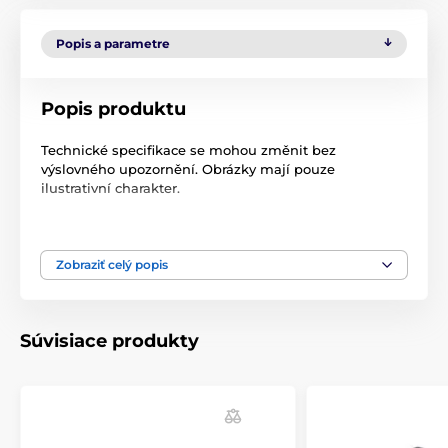
Popis a parametre
Popis produktu
Technické specifikace se mohou změnit bez
výslovného upozornění. Obrázky mají pouze
ilustrativní charakter.
Technické špecifikácie sa môžu zmeniť bez
predchádzajúceho upozornenia. Obrázky majú len
ilustračný charakter.
Zobraziť celý popis
Produkt je zaradený v kategóriách
Súvisiace produkty
Príslušenstvo výcvikové obojky
Doplnky