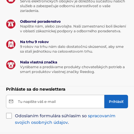
Servis elektronických obojkov je dôležitou súčasťou našich
služieb a zabezpečuje odbornú starostlivosť o vaše
zariadenia.
Odborné poradenstvo
Napíšte nám, alebo zavolajte. Naši zamestnanci boli školení
v oblasti zákazníckej podpory a odborného poradenstva.
Na trhu 9 rokov
9 rokov na trhu nám dalo dostatočnú skúsenosť, aby sme
sa stali jednotkou na celosvetovom trhu.
Naša vlastná značka
Vyrábame a predávame produkty chovateľských potrieb a
smart produktov vlastnej značky Reedog.
Prihláste sa do newslettera
Tu napíšte váš e-mail
Prihlásiť
Odoslaním formulára súhlasím so
spracovaním
svojich osobných údajov
.