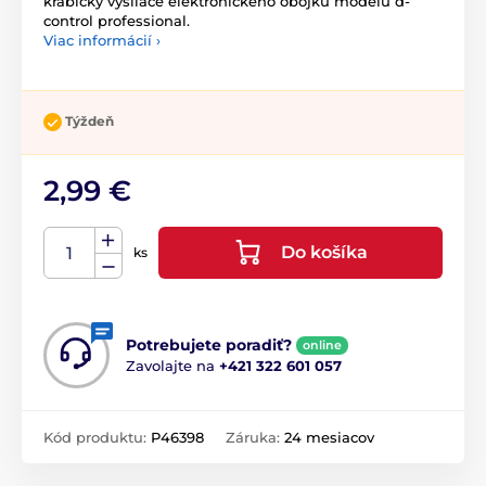
krabičky vysílače elektronického obojku modelu d-
control professional.
Viac informácií ›
Týždeň
2,99 €
Do košíka
ks
Potrebujete poradiť?
online
Zavolajte na
+421 322 601 057
Kód produktu:
P46398
Záruka:
24 mesiacov