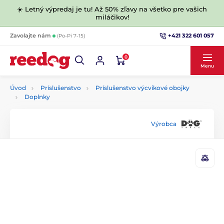
☀️ Letný výpredaj je tu! Až 50% zľavy na všetko pre vašich
miláčikov!
+421 322 601 057
Zavolajte nám
(Po-Pi 7-15)
0
Menu
Úvod
Príslušenstvo
Príslušenstvo výcvikové obojky
Doplnky
Výrobca