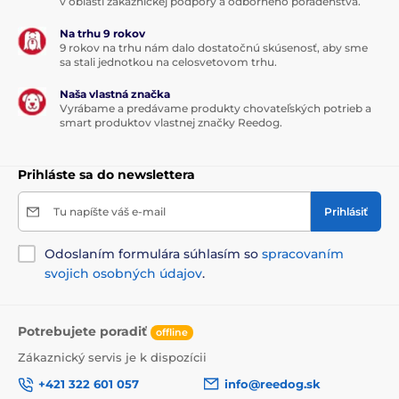
v oblasti zákazníckej podpory a odborného poradenstva.
sieťový adaptér základne
Na trhu 9 rokov
prijímač s obojkom
9 rokov na trhu nám dalo dostatočnú skúsenosť, aby sme
sa stali jednotkou na celosvetovom trhu.
batérie RFA-67
4 ks elektródy
Naša vlastná značka
Vyrábame a predávame produkty chovateľských potrieb a
cievka anténneho drôtu dĺžky 150 m
smart produktov vlastnej značky Reedog.
sada 20 ks zástavky
2 ks vodotesné spojky anténneho drôtu
Prihláste sa do newslettera
neónová testovacia výbojka
Tu napíšte váš e-mail
Prihlásiť
SK, EN návod
Odoslaním formulára súhlasím so
spracovaním
svojich osobných údajov
.
Technické špecifikácie sa môžu zmeniť bez
predchádzajúceho upozornenia. Obrázky majú len
ilustračný charakter.
Potrebujete poradiť
offline
Zákaznický servis je k dispozícii
Produkt je zaradený v kategóriách
+421 322 601 057
info@reedog.sk