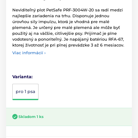
Neviditeľný plot PetSafe PRF-3004W-20 sa radí medzi
najlepšie zariadenia na trhu. Disponuje jednou
úrovňou sily impulzu, ktorá je vhodná pre malé
plemená. Je určený pre malé plemená ale môže byť
použitý aj na väčšie, citlivejšie psy. Prijímač je plne
vodotesný a ponoriteľný. Je napájaný batériou RFA-67,
ktorej životnosť je pri plnej prevádzke 3 až 6 mesiacov.
Viac informácií ›
Varianta:
pro 1 psa
Skladom 1 ks