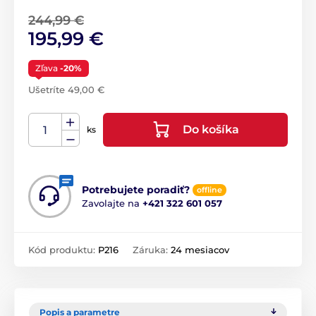
244,99 €
195,99 €
Zľava
-20%
Ušetríte 49,00 €
Do košíka
ks
Potrebujete poradiť?
offline
Zavolajte na
+421 322 601 057
Kód produktu:
P216
Záruka:
24 mesiacov
Popis a parametre