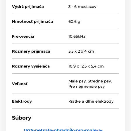
Výdrž prijímača
3 - 6 mesiacov
Typ korekcie
Hmotnosť prijímača
60,6 g
PetSafe PetSafe PRF-3004W-20 disponuje
jednou úrovňou sily impulzu, ktorá je
Frekvencia
10.65kHz
vhodná pre malé plemená.
Rozmery prijímača
5,5 x 2 x 4 cm
Drôt v balení
Rozmery vysielača
10,9 x 12,5 x 5,4 cm
Základné balenie PetSafe PetSafe PRF-
3004W-20 obsahuje 150 metrov
Malé psy
,
Stredné psy
,
Veľkosť
Pre nejmenšie psy
izolovaného drôtu o priereze 0,5 mm, čo je
plne dostačujúca pre väčšinu inštalácií. Ak drôt v
balení nestačí, možno ho ľahko napojiť až do
Elektródy
Krátke a dlhé elektródy
vzdialenosti 1,3 km.
Súbory
Batérie a nabíjanie
1525-petsafe-ohradnik-pro-male-a-