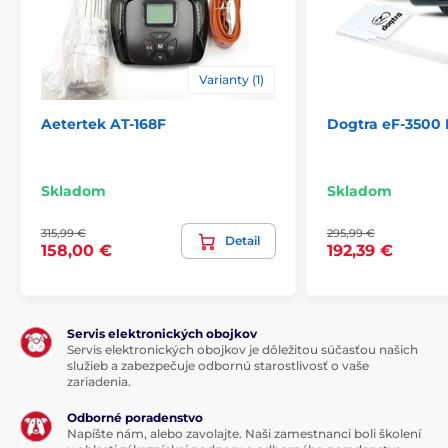
výšku 2 cm a hĺbku 4 cm a jeho hmotnosť
je 60,6 gramov (vrátane batérie a obojku).
Varianty (1)
Aetertek AT-168F
Dogtra eF-3500 
Výhody
plne vodotesný a ponoriteľný prijímač
Skladom
Skladom
kompaktný a pohodlný prijímač
vhodné aj pre malé psy
315,99 €
295,99 €
Detail
158,00 €
192,39 €
vhodné aj pre veľké pozemky
Nevýhody
nie je nabíjacia
Servis elektronických obojkov
Servis elektronických obojkov je dôležitou súčasťou našich
vyššia cena
služieb a zabezpečuje odbornú starostlivosť o vaše
zariadenia.
Obsah balení
Odborné poradenstvo
základňa
Napíšte nám, alebo zavolajte. Naši zamestnanci boli školení