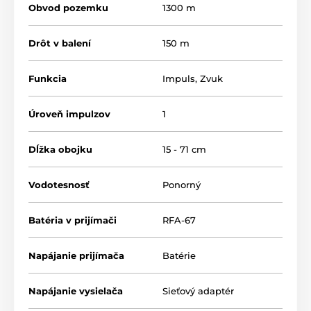
Obvod pozemku
1300 m
Drôt v balení
150 m
Funkcia
Impuls
,
Zvuk
Úroveň impulzov
1
Dĺžka obojku
15 - 71 cm
Vodotesnosť
Ponorný
Batéria v prijímači
RFA-67
Nastavenie zón
U ohradníku PetSafe nastavujete zónu pre
Napájanie prijímača
Batérie
výstrahu a korekciu jedným ovládačom na
základni spoločne. Nastavenie šírky zóny
Napájanie vysielača
Sieťový adaptér
sa pohybuje v rozmedzí od 30 cm do 4 m, v závislosti
od typu inštalácie a dĺžke drôtu.