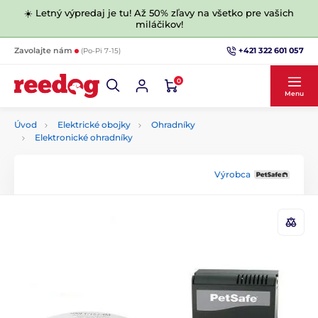
☀️ Letný výpredaj je tu! Až 50% zľavy na všetko pre vašich
miláčikov!
+421 322 601 057
Zavolajte nám
(Po-Pi 7-15)
0
Menu
Úvod
Elektrické obojky
Ohradníky
Elektronické ohradníky
Výrobca