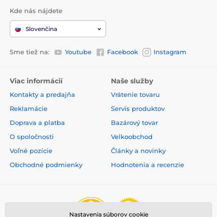
Elektronické ohradníky
Pre malé psy
Kde nás nájdete
Pre stredne veľké psy
% Ohradníky
Slovenčina
Sme tiež na:
Youtube
Facebook
Instagram
Viac informácií
Naše služby
Kontakty a predajňa
Vrátenie tovaru
Reklamácie
Servis produktov
Doprava a platba
Bazárový tovar
O spoločnosti
Velkoobchod
Voľné pozície
Články a novinky
Obchodné podmienky
Hodnotenia a recenzie
Nastavenia súborov cookie