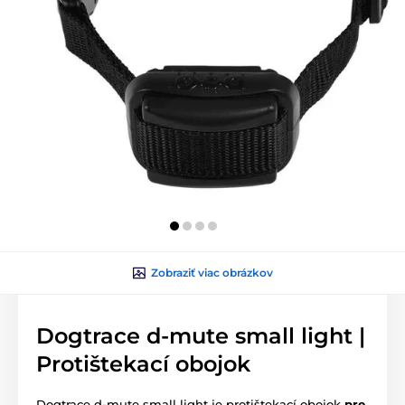
Zobraziť viac obrázkov
Dogtrace d-mute small light |
Protištekací obojok
Dogtrace d-mute small light je protištekací obojok
pre