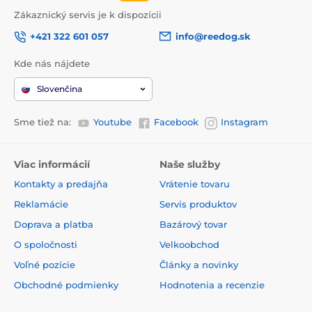
Zákaznický servis je k dispozícii
+421 322 601 057
info@reedog.sk
Kde nás nájdete
Slovenčina
Sme tiež na:
Youtube
Facebook
Instagram
Viac informácií
Naše služby
Kontakty a predajňa
Vrátenie tovaru
Reklamácie
Servis produktov
Doprava a platba
Bazárový tovar
O spoločnosti
Velkoobchod
Voľné pozície
Články a novinky
Obchodné podmienky
Hodnotenia a recenzie