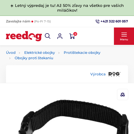
☀️ Letný výpredaj je tu! Až 50% zľavy na všetko pre vašich
miláčikov!
+421 322 601 057
Zavolajte nám
(Po-Pi 7-15)
0
Menu
Úvod
Elektrické obojky
Protištekacie obojky
Obojky proti štekaniu
Výrobca