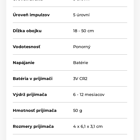
Úroveň impulzov
5 úrovní
Dĺžka obojku
18 - 50 cm
Vodotesnosť
Ponorný
Napájanie
Batérie
Batéria v prijímači
3V CR2
Výdrž prijímača
6 - 12 mesiacov
Hmotnosť prijímača
50 g
Rozmery prijímača
4 x 6,1 x 3,1 cm