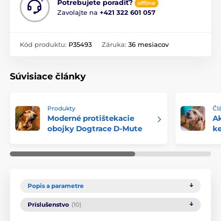
Potrebujete poradiť?
offline
Zavolajte na
+421 322 601 057
Kód produktu:
P35493
Záruka:
36 mesiacov
Súvisiace články
Produkty
Čl
Moderné protištekacie
Ak
obojky Dogtrace D-Mute
k
Popis a parametre
Príslušenstvo
(10)