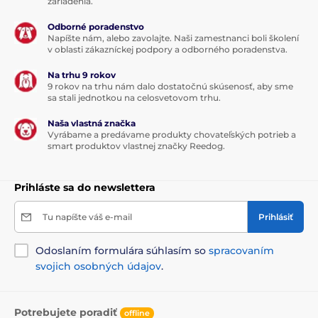
zariadenia.
Pre stredné psy
Elektronické
Odborné poradenstvo
Zvukové
Ponoriteľné
Napíšte nám, alebo zavolajte. Naši zamestnanci boli školení
v oblasti zákazníckej podpory a odborného poradenstva.
Na trhu 9 rokov
9 rokov na trhu nám dalo dostatočnú skúsenosť, aby sme
sa stali jednotkou na celosvetovom trhu.
Naša vlastná značka
Vyrábame a predávame produkty chovateľských potrieb a
smart produktov vlastnej značky Reedog.
Prihláste sa do newslettera
Tu napíšte váš e-mail
Prihlásiť
Odoslaním formulára súhlasím so
spracovaním
svojich osobných údajov
.
Potrebujete poradiť
offline