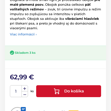
malé plemená psov.
Obojok ponúka celkovo
päť
voliteľných režimov
– zvuk, tri úrovne impulzu a režim
impulzu so zvyšujúcou sa intenzitou v piatich
stupňoch. Obojok sa aktivuje iba
vibráciami hlasiviek
pri štekaní psa, a preto je vhodný aj do domácností s
viacerými psami.
Viac informácií ›
Skladom 3 ks
62,99 €
Do košíka
ks