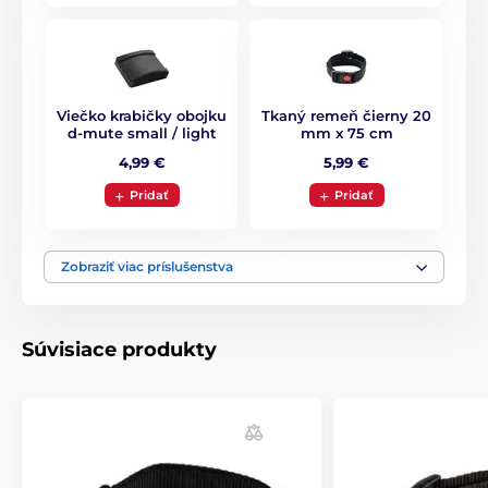
jednoducho
priložením magnetu.
Batéria a nabíjanie
Protištekací obojok Dogtrace d-mute light
využíva na napájanie vymeniteľnú lítiovú
Viečko krabičky obojku
Tkaný remeň čierny 20
3V batériu
s označením
CR2
. Výdrž obojka
d-mute small / light
mm x 75 cm
v prevádzke sa pohybuje približne
6 až 12 mesiacov
.
4,99 €
5,99 €
Vodotesnosť
Pridať
Pridať
D-mute small light sa dodáva s plne
vodotesným a ponoriteľným prijímačom
,
vďaka čomu je vhodný na domáce aj
Zobraziť viac príslušenstva
vonkajšie použitie. Môžete ho používať v daždi aj
snehu a psík sa s ním môže ponoriť do vody
Plemeno
Súvisiace produkty
Obojok Dogtrace d-mute small light je
vďaka malým rozmerom prijímača a
naozaj malým korekčným impulzom
vhodný iba
pre malé plemená
(jazvečík, bišónik, shih-
tzu) od
6 do 15 kilogramov
.