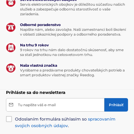
Servis elektronických obojkov je dôležitou súčasťou našich
služieb a zabezpečuje odbornú starostlivosť o vaše
zariadenia.
Odborné poradenstvo
Napíšte nám, alebo zavolajte. Naši zamestnanci boli školení
v oblasti zákazníckej podpory a odborného poradenstva.
Na trhu 9 rokov
9 rokov na trhu nám dalo dostatočnú skúsenosť, aby sme
sa stali jednotkou na celosvetovom trhu.
Naša vlastná značka
Vyrábame a predávame produkty chovateľských potrieb a
smart produktov vlastnej značky Reedog.
Prihláste sa do newslettera
Tu napíšte váš e-mail
Prihlásiť
Odoslaním formulára súhlasím so
spracovaním
svojich osobných údajov
.