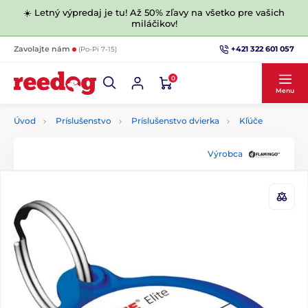
☀️ Letný výpredaj je tu! Až 50% zľavy na všetko pre vašich
miláčikov!
+421 322 601 057
Zavolajte nám
(Po-Pi 7-15)
0
Menu
Úvod
Príslušenstvo
Príslušenstvo dvierka
Kľúče
Výrobca