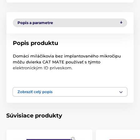
Popis a parametre
Popis produktu
Domáci miláčikovia bez implantovaného mikročipu
môžu dvierka CAT MATE používať s týmto
elektronickým ID príveskom.
Technické špecifikácie sa môžu zmeniť bez
Zobraziť celý popis
predchádzajúceho upozornenia. Obrázky majú len
ilustračný charakter.
Súvisiace produkty