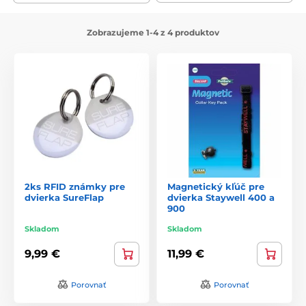
Zobrazujeme 1-4 z 4 produktov
2ks RFID známky pre
Magnetický kľúč pre
dvierka SureFlap
dvierka Staywell 400 a
900
Skladom
Skladom
9,99 €
11,99 €
Porovnať
Porovnať