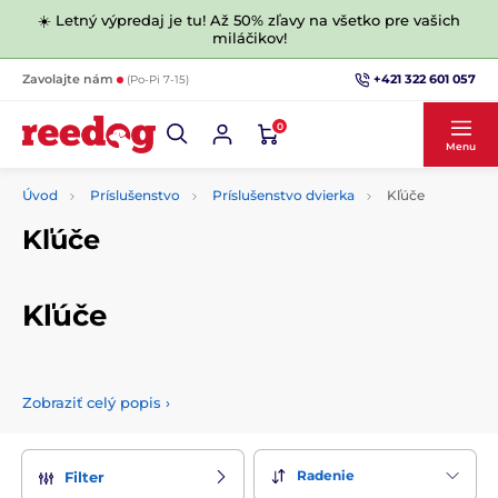
☀️ Letný výpredaj je tu! Až 50% zľavy na všetko pre vašich
miláčikov!
+421 322 601 057
Zavolajte nám
(Po-Pi 7-15)
0
Menu
Úvod
Príslušenstvo
Príslušenstvo dvierka
Kľúče
Kľúče
Kľúče
Kúpili ste pre vašeho psíka či mačičku magnetické dvierka a
potrebujete ďalší kľúč, alebo sa vám niektorý stratil? Nevadí,
Zobraziť celý popis
›
v tejto kategórii nájdete náhradné kľúče pre dvierka pre psov
aj mačky.
Radenie
Filter