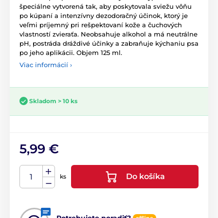
špeciálne vytvorená tak, aby poskytovala sviežu vôňu
po kúpaní a intenzívny dezodoračný účinok, ktorý je
veľmi príjemný pri rešpektovaní kože a čuchových
vlastností zvieraťa. Neobsahuje alkohol a má neutrálne
pH, postráda dráždivé účinky a zabraňuje kýchaniu psa
po jeho aplikácii. Objem 125 ml.
Viac informácií ›
Skladom > 10 ks
5,99 €
Do košíka
ks