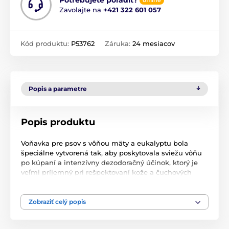
Potrebujete poradiť?
offline
Zavolajte na
+421 322 601 057
Kód produktu:
P53762
Záruka:
24 mesiacov
Popis a parametre
Popis produktu
Voňavka pre psov s vôňou mäty a eukalyptu bola
špeciálne vytvorená tak, aby poskytovala sviežu vôňu
po kúpaní a intenzívny dezodoračný účinok, ktorý je
veľmi príjemný pri rešpektovaní kože a čuchových
vlastností zvieraťa. Neobsahuje alkohol a má neutrálne
pH, postráda dráždivé účinky a zabraňuje kýchaniu
psa po jeho aplikácii.
Zobraziť celý popis
Ako použiť:
Aplikujte nastriekaním na ruky a