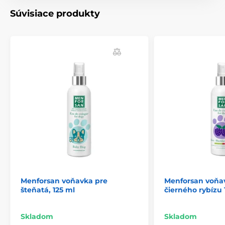
LEN PRE ZVIERATÁ.
Súvisiace produkty
Zloženie
: Aqua, Voda, Glycerin, Trideceth 9, PEG-40
Hydrogenated Castor oil, Propylene Glycol, Parfum,
Phenoxyethanol, Caprylyl Glycol, Decylene Glycol,
Limonene, Linalool
Technické špecifikácie sa môžu zmeniť bez
predchádzajúceho upozornenia. Obrázky majú len
ilustračný charakter.
Produkt je zaradený v kategóriách
Kozmetika
Pre psov
Starostlivosť o kožu a srsť
Parfémy
Menforsan voňavka pre
Menforsan voňa
šteňatá, 125 ml
čierného rybízu
Skladom
Skladom