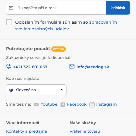
Tu napíšte váš e-mail
Prihlásiť
Odoslaním formulára súhlasím so
spracovaním
svojich osobných údajov
.
Potrebujete poradiť
offline
Zákaznický servis je k dispozícii
+421 322 601 057
info@reedog.sk
Kde nás nájdete
Slovenčina
Sme tiež na:
Youtube
Facebook
Instagram
Viac informácií
Naše služby
Kontakty a predajňa
Vrátenie tovaru