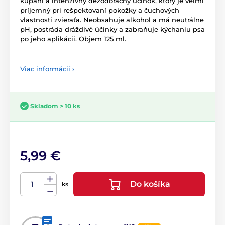
kúpaní a intenzívny dezodoračný účinok, ktorý je veľmi
príjemný pri rešpektovaní pokožky a čuchových
vlastností zvieraťa. Neobsahuje alkohol a má neutrálne
pH, postráda dráždivé účinky a zabraňuje kýchaniu psa
po jeho aplikácii. Objem 125 ml.
Viac informácií ›
Skladom > 10 ks
5,99 €
Do košíka
ks