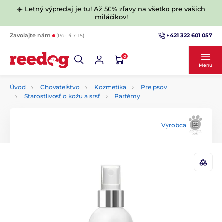
☀️ Letný výpredaj je tu! Až 50% zľavy na všetko pre vašich
miláčikov!
+421 322 601 057
Zavolajte nám
(Po-Pi 7-15)
0
Menu
Úvod
Chovateľstvo
Kozmetika
Pre psov
Starostlivosť o kožu a srsť
Parfémy
Výrobca