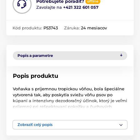
Potrebujete poradiť?
offline
Zavolajte na
+421 322 601 057
Kód produktu:
P53743
Záruka:
24 mesiacov
Popis a parametre
Popis produktu
Voňavka s príjemnou tropickou vôňou, bola špeciálne
vytvorená tak, aby poskytla sviežu vôňu psov po
kúpaní a intenzívny dezodoračný účinok, ktorý je veľmi
príjemný pri rešpektovaní pokožky a čuchových
vlastností zvieraťa. Neobsahuje alkohol a má neutrálne
pH, postráda dráždivé účinky a zabraňuje kýchaniu
psa po jeho aplikácii. Objem 125 ml.
Zobraziť celý popis
Použitie
: Po kúpeli nastriekajte okolo krku a chrbtice.