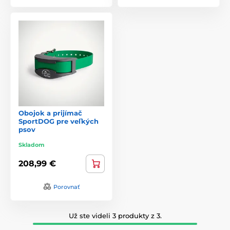
Obojok a prijímač
SportDOG pre veľkých
psov
Skladom
208,99 €
Porovnať
Už ste videli 3 produkty z 3.