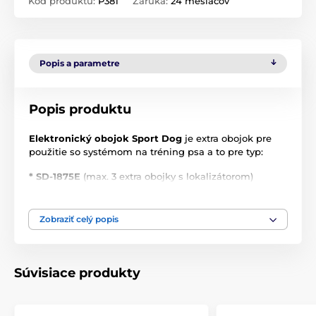
Kód produktu:
P381
Záruka:
24 mesiacov
Popis a parametre
Popis produktu
Elektronický obojok Sport Dog
je extra obojok pre
použitie so systémom na tréning psa a to pre typ:
* SD-1875E
(max. 3 extra obojky s lokalizátorom)
* SD-1825E
(max. 2 extra obojky s lokalizátorom)
Zobraziť celý popis
Kombinácia extra obojoku SD
a lokalizátoru SD-
BEEP-E
.
Pomocou lokalizátora SportDog SD-BEEP-E zistiť
Súvisiace produkty
polohu psa jednoducho zatlačením lokalizačného
tlačidla na vysielačke v dosahu ktorý zadáva
vysielačka systému SportDog, ktorý využívate (pozn.