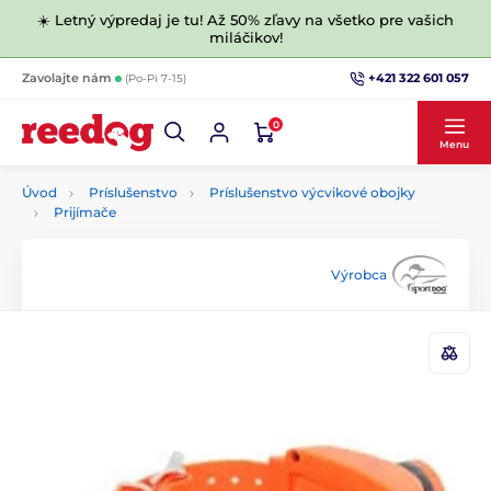
☀️ Letný výpredaj je tu! Až 50% zľavy na všetko pre vašich
miláčikov!
+421 322 601 057
Zavolajte nám
(Po-Pi 7-15)
0
Menu
Úvod
Príslušenstvo
Príslušenstvo výcvikové obojky
Prijímače
Výrobca