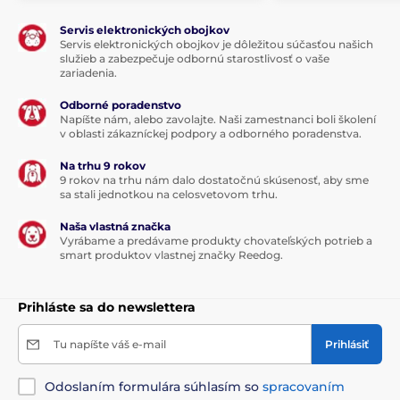
Servis elektronických obojkov
Servis elektronických obojkov je dôležitou súčasťou našich
služieb a zabezpečuje odbornú starostlivosť o vaše
zariadenia.
Odborné poradenstvo
Napíšte nám, alebo zavolajte. Naši zamestnanci boli školení
v oblasti zákazníckej podpory a odborného poradenstva.
Na trhu 9 rokov
9 rokov na trhu nám dalo dostatočnú skúsenosť, aby sme
sa stali jednotkou na celosvetovom trhu.
Naša vlastná značka
Vyrábame a predávame produkty chovateľských potrieb a
smart produktov vlastnej značky Reedog.
Prihláste sa do newslettera
Tu napíšte váš e-mail
Prihlásiť
Odoslaním formulára súhlasím so
spracovaním