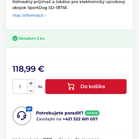
Náhradný príjimač a lokátor pre elektronický výcvikový
obojok SportDog SD-1875E.
Viac informácií ›
Skladom 2 ks
118,99 €
Do košíka
ks
Potrebujete poradiť?
online
Zavolajte na
+421 322 601 057