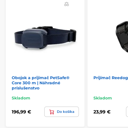
musí by kompatibilný). Vždy po zatlačení tohto
tlačidla lokalizátor zapípa. Vysielačka zároveň ovláda
všetky funkcie elektronického obojku pre váš systém.
Technické špecifikácie sa môžu zmeniť bez
predchádzajúceho upozornenia. Obrázky majú len
ilustračný charakter.
Produkt je zaradený v kategóriách
Príslušenstvo výcvikové obojky
Prijímače
SportDog
Obojok a prijímač PetSafe®
Prijímač Reedog
Core 300 m | Náhradné
príslušenstvo
Skladom
Skladom
196,99 €
23,99 €
Do košíka