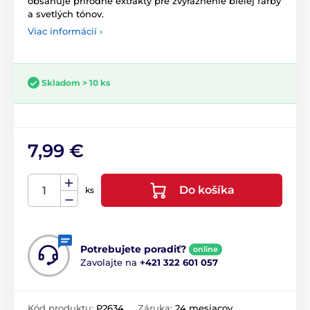
obsahuje prírodné extrakty pre zvýraznenie bielej farby
a svetlých tónov.
Viac informácií ›
Skladom > 10 ks
7,99 €
Do košíka
ks
Potrebujete poradiť?
online
Zavolajte na
+421 322 601 057
Kód produktu:
P2634
Záruka:
24 mesiacov