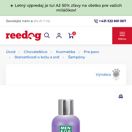
☀️ Letný výpredaj je tu! Až 50% zľavy na všetko pre vašich
miláčikov!
+421 322 601 057
Zavolajte nám
(Po-Pi 7-15)
0
Menu
Úvod
Chovateľstvo
Kozmetika
Pre psov
Starostlivosť o kožu a srsť
Šampóny
Výrobca