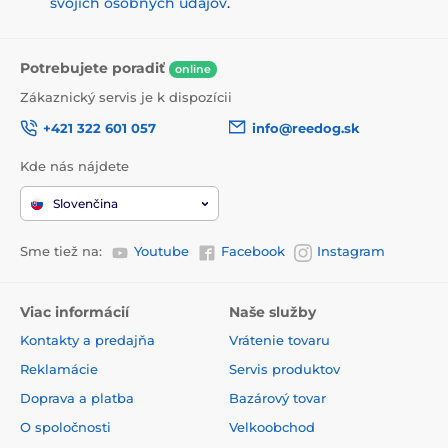
svojich osobných údajov
.
Potrebujete poradiť
online
Zákaznický servis je k dispozícii
+421 322 601 057
info@reedog.sk
Kde nás nájdete
Slovenčina
Sme tiež na:
Youtube
Facebook
Instagram
Viac informácií
Naše služby
Kontakty a predajňa
Vrátenie tovaru
Reklamácie
Servis produktov
Doprava a platba
Bazárový tovar
O spoločnosti
Velkoobchod