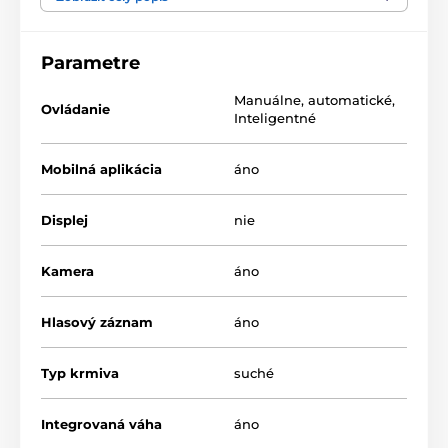
Parametre
Manuálne
,
automatické
,
Ovládanie
Inteligentné
Mobilná aplikácia
áno
Displej
nie
Kamera
áno
Hlasový záznam
áno
Typ krmiva
suché
Hlavné funkcie:
Integrovaná váha
áno
Dávkovač s kamerou pro foto a video