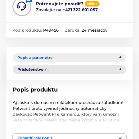
Potrebujete poradiť?
offline
Zavolajte na
+421 322 601 057
Kód produktu:
P49456
Záruka:
24 mesiacov
Popis a parametre
Príslušenstvo
(1)
Popis produktu
Aj láska k domácim miláčikom prechádza žalúdkom!
Petwant preto vyvinul jedinečný automatický
dávkovač Petwant F1 s kamerou, ktorý vám umožní
vaše miláčikov nielen pravidelne kŕmiť, ale aj na ne
hovoriť, nahrávať videá a fotografovať je. Dávkovač má
ovládanie na diaľku v aplikácii vášho smartphonu
,
kam sa ukladá aj história kŕmenie vášho chlpáča.
Zobraziť celý popis