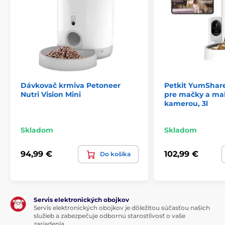
Dávkovač krmiva Petoneer
Petkit YumShar
Nutri Vision Mini
pre mačky a mal
kamerou, 3l
Skladom
Skladom
Na vášho maznáčika môžete vďaka dávkovači
Petwant kedykoľvek hovoriť a počúvať, či reaguje.
94,99 €
102,99 €
Do košíka
Kontakt, videá aj snímky sú funkciou, ktorá podporuje
váš vzťah s Chlpáčom a vynahradí vám nedostatok
času. Kamera s uhlom snímania 250 ° a nočným
videním vám vďaka prepojeniu s vašou aplikáciou
Servis elektronických obojkov
dovolí štvornohého kamaráta skontrolovať kedykoľvek
Servis elektronických obojkov je dôležitou súčasťou našich
a všetky pekné momenty zaznamenať pomocou
služieb a zabezpečuje odbornú starostlivosť o vaše
snímok alebo videí. Čo však robí starostlivosť o vaše
zariadenia.