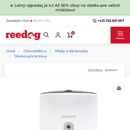
☀️ Letný výpredaj je tu! Až 50% zľavy na všetko pre vašich
miláčikov!
+421 322 601 057
Zavolajte nám
(Po-Pi 7-15)
0
Menu
Úvod
Chovateľstvo
Misky a dávkovače
Dávkovače krmiva
Výrobca