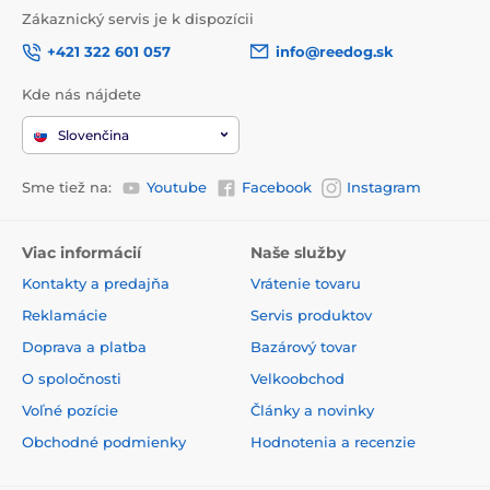
malými nenásytných, ktorí by sa mohli ku granulám
Zákaznický servis je k dispozícii
dostať a zjesť prílišné množstvo granúl.
+421 322 601 057
info@reedog.sk
Kde nás nájdete
Slovenčina
Sme tiež na:
Youtube
Facebook
Instagram
Viac informácií
Naše služby
Kontakty a predajňa
Vrátenie tovaru
Reklamácie
Servis produktov
Doprava a platba
Bazárový tovar
O spoločnosti
Velkoobchod
Voľné pozície
Články a novinky
Obchodné podmienky
Hodnotenia a recenzie