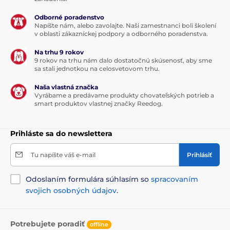
zvieracích miláčikov ešte dôslednejší je funkcia
ukladania histórie kŕmenie zvieraťa. Množstvo a
Odborné poradenstvo
frekvencia s akou sa mazel kŕmia ich k zobrazenie v
Napíšte nám, alebo zavolajte. Naši zamestnanci boli školení
prehľadnom grafe. Každú odchýlku v obvyklom režime
v oblasti zákazníckej podpory a odborného poradenstva.
chlpáča zaznamenáte hneď a údaje ľahko a presne
Na trhu 9 rokov
porovnáte.
9 rokov na trhu nám dalo dostatočnú skúsenosť, aby sme
sa stali jednotkou na celosvetovom trhu.
Naša vlastná značka
Jednoduché zaobchádzanie a ľahká
Vyrábame a predávame produkty chovateľských potrieb a
údržba - všetko, čo od dávkovače
smart produktov vlastnej značky Reedog.
chcete!
Prihláste sa do newslettera
Postačí vám naplniť zásobník na granule a nastaviť
čas na dávkovanie každej porcie. Režim môžete
nastaviť manuálne, ale aj vo vašej aplikácii, nech ste
Tu napíšte váš e-mail
Prihlásiť
kdekoľvek. Pomocou automatického nastavenia
nakŕmi dávkovač maznáčika, keď sa k zariadeniu
Odoslaním formulára súhlasím so
spracovaním
priblíži a infračervený senzor ho zaznamená.
svojich osobných údajov
.
Zásobník na granule, rovnako ako prídavná miska, je
ľahko vyberateľný, takže výrobok ľahko vyčistíte.
Bezpečnostný zámok veka schová krmivo pred
Potrebujete poradiť
offline