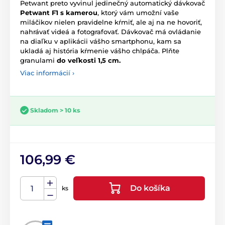
Petwant preto vyvinul jedinečný automatický dávkovač
Petwant F1 s
kamerou
, ktorý vám umožní vaše
miláčikov nielen pravidelne kŕmiť, ale aj na ne hovoriť,
nahrávať videá a fotografovať. Dávkovač má ovládanie
na diaľku v aplikácii vášho smartphonu, kam sa
ukladá aj história kŕmenie vášho chlpáča. Plňte
granulami
do veľkosti 1,5 cm.
Viac informácií ›
Skladom > 10 ks
106,99 €
Do košíka
ks