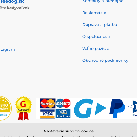
reedog.sk
Kontakty a predajňa
íšte
kedykoľvek
Reklamácie
Doprava a platba
O spoločnosti
Voľné pozície
stagram
Obchodné podmienky
Nastavenia súborov cookie
© 2026 www.reedog.sk ⦁ E-shop vytvorila
SIMPLIA.cz