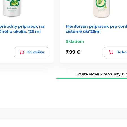
prírodný prípravok na
Menforsan prípravok pre vonk
čného okolia, 125 ml
čistenie úší125ml
Skladom
7,99 €
Do košíka
Do ko
Už ste videli 2 produkty z 2