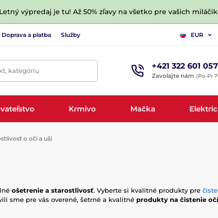
 Letný výpredaj je tu! Až 50% zľavy na všetko pre vašich miláčik
Doprava a platba
Služby
EUR
+421 322 601 057
t, kategóriu
Zavolajte nám
(Po-Pi 7
vateľstvo
Krmivo
Mačka
Elektri
stlivosť o oči a uši
elné
ošetrenie a starostlivosť
. Vyberte si kvalitné produkty pre
čiste
vili sme pre vás overené, šetrné a kvalitné
produkty na čistenie očí