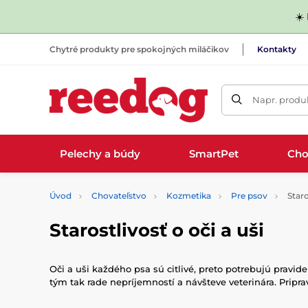
☀️
Chytré produkty pre spokojných miláčikov
Kontakty
Napr. produk
Pelechy a búdy
SmartPet
Cho
Úvod
Chovateľstvo
Kozmetika
Pre psov
Staro
Starostlivosť o oči a uši
Oči a uši každého psa sú citlivé, preto potrebujú pravid
tým tak rade nepríjemností a návšteve veterinára. Pripra