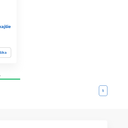
ajšie
šíka
.
1