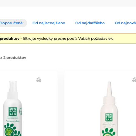
Doporučené
Od najlacnejšieho
Od najdražšieho
Od najnovš
 produktov
- filtrujte výsledky presne podľa Vašich požiadaviek.
z 2 produktov