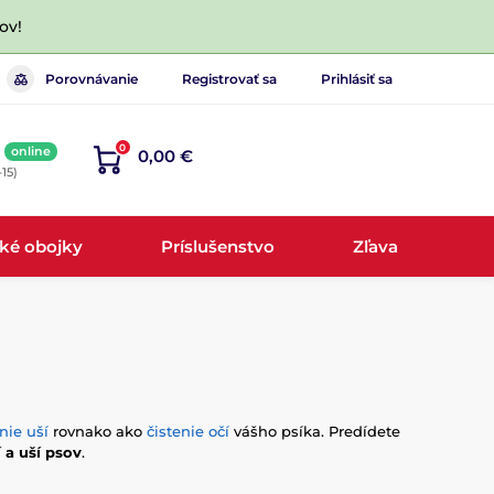
ov!
Porovnávanie
Registrovať sa
Prihlásiť sa
0
online
0,00 €
-15)
cké obojky
Príslušenstvo
Zľava
nie uší
rovnako ako
čistenie očí
vášho psíka. Predídete
 a uší psov
.