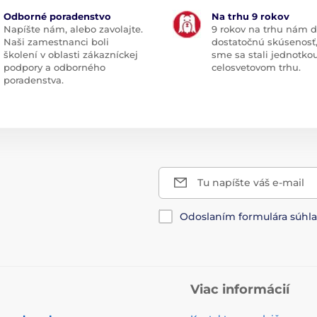
Odborné poradenstvo
Na trhu 9 rokov
Napíšte nám, alebo zavolajte.
9 rokov na trhu nám d
Naši zamestnanci boli
dostatočnú skúsenosť
školení v oblasti zákazníckej
sme sa stali jednotko
podpory a odborného
celosvetovom trhu.
poradenstva.
Tu napíšte váš e-mail
Odoslaním formulára súhl
Viac informácií