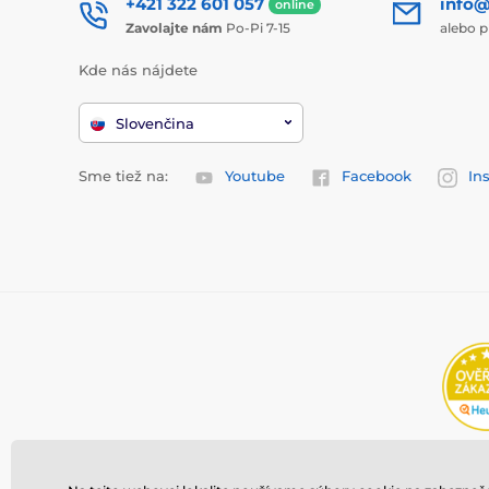
+421 322 601 057
info@
online
Zavolajte nám
Po-Pi 7-15
alebo p
Kde nás nájdete
Slovenčina
Sme tiež na:
Youtube
Facebook
In